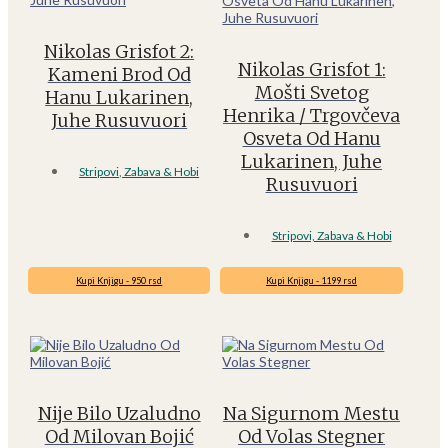
Nikolas Grisfot 2:
Nikolas Grisfot 1:
Kameni Brod Od
Mošti Svetog
Hanu Lukarinen,
Henrika / Trgovčeva
Juhe Rusuvuori
Osveta Od Hanu
Lukarinen, Juhe
Stripovi, Zabava & Hobi
Rusuvuori
Stripovi, Zabava & Hobi
Kupi Knjigu - 950 rsd
Kupi Knjigu - 1199 rsd
Nije Bilo Uzaludno
Na Sigurnom Mestu
Od Milovan Bojić
Od Volas Stegner