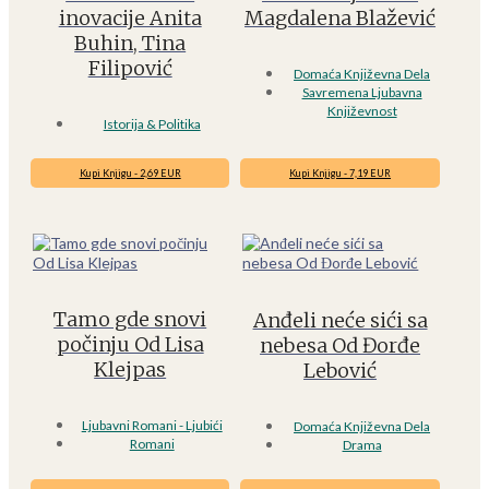
inovacije Anita
Magdalena Blažević
Buhin, Tina
Filipović
Domaća Književna Dela
Savremena Ljubavna
Književnost
Istorija & Politika
Kupi Knjigu - 2,69 EUR
Kupi Knjigu - 7,19 EUR
Tamo gde snovi
Anđeli neće sići sa
počinju Od Lisa
nebesa Od Đorđe
Klejpas
Lebović
Ljubavni Romani - Ljubići
Domaća Književna Dela
Romani
Drama