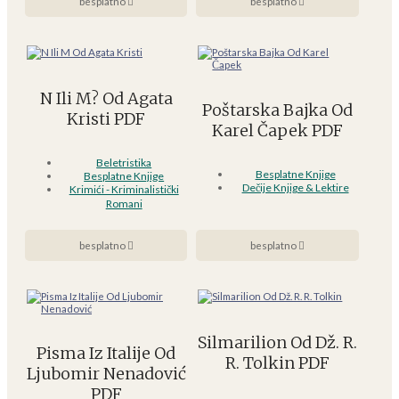
besplatno
besplatno
N Ili M? Od Agata
Poštarska Bajka Od
Kristi PDF
Karel Čapek PDF
Beletristika
Besplatne Knjige
Besplatne Knjige
Dečije Knjige & Lektire
Krimići - Kriminalistički
Romani
besplatno
besplatno
Silmarilion Od Dž. R.
Pisma Iz Italije Od
R. Tolkin PDF
Ljubomir Nenadović
PDF