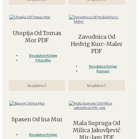
Utopija Od Tomas
Zavodnica Od
Mor PDF
Hedvig Kurc-Maler
PDF
Besplatne Knjige
Filozofija
Besplatne Knjige
Romani
besplatno
besplatno
Spasen Od Ina Mur
Mala Supruga Od
Milica Jakovljević
Besplatne Knjige
Mir-Jam PDF