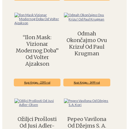
Odmah
“Ilon Mask:
Okončajmo Ovu
Vizionar
Krizu! Od Paul
Modernog Doba”
Krugman
Od Volter
Ajzakson
Kupi Knjigu - 2395 rsd
Kupi Knjigu - 1499 rsd
Ožiljci Prošlosti
Pepeo Vavilona
Od Jusi Adler-
Od Džejms S. A.