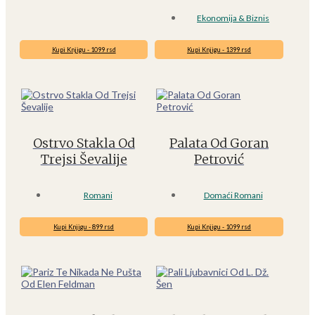
Ekonomija & Biznis
Kupi Knjigu - 1099 rsd
Kupi Knjigu - 1399 rsd
Ostrvo Stakla Od
Palata Od Goran
Trejsi Ševalije
Petrović
Romani
Domaći Romani
Kupi Knjigu - 899 rsd
Kupi Knjigu - 1099 rsd