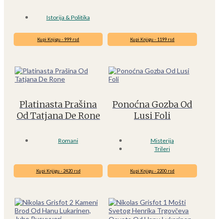
Istorija & Politika
Kupi Knjigu - 999 rsd
Kupi Knjigu - 1199 rsd
Platinasta Prašina
Ponoćna Gozba Od
Od Tatjana De Rone
Lusi Foli
Romani
Misterija
Trileri
Kupi Knjigu - 2420 rsd
Kupi Knjigu - 2200 rsd