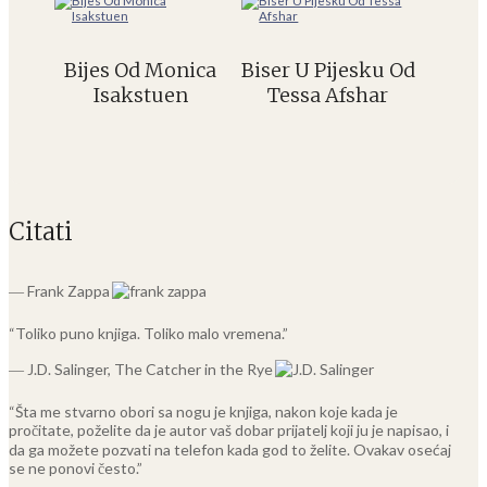
Bijes Od Monica
Biser U Pijesku Od
Isakstuen
Tessa Afshar
Citati
― Frank Zappa
“Toliko puno knjiga. Toliko malo vremena.”
― J.D. Salinger, The Catcher in the Rye
“Šta me stvarno obori sa nogu je knjiga, nakon koje kada je
pročitate, poželite da je autor vaš dobar prijatelj koji ju je napisao, i
da ga možete pozvati na telefon kada god to želite. Ovakav osećaj
se ne ponovi često.”