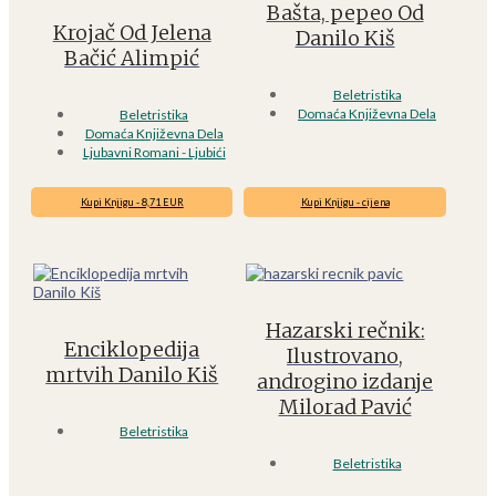
Bašta, pepeo Od
Krojač Od Jelena
Danilo Kiš
Bačić Alimpić
Beletristika
Domaća Književna Dela
Beletristika
Domaća Književna Dela
Ljubavni Romani - Ljubići
Kupi Knjigu - 8,71 EUR
Kupi Knjigu - cijena
Hazarski rečnik:
Enciklopedija
Ilustrovano,
mrtvih Danilo Kiš
androgino izdanje
Milorad Pavić
Beletristika
Beletristika