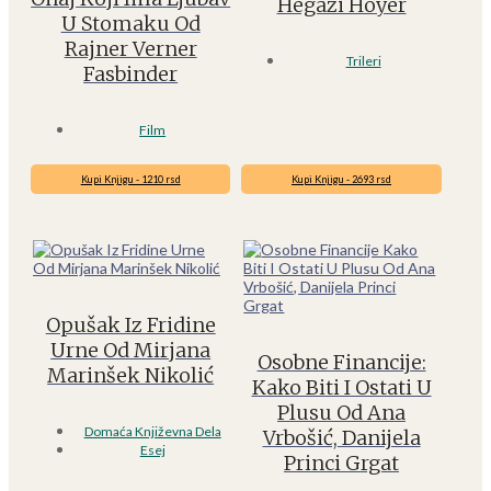
Hegazi Hoyer
U Stomaku Od
Rajner Verner
Trileri
Fasbinder
Film
Kupi Knjigu - 1210 rsd
Kupi Knjigu - 2693 rsd
Opušak Iz Fridine
Urne Od Mirjana
Osobne Financije:
Marinšek Nikolić
Kako Biti I Ostati U
Plusu Od Ana
Domaća Književna Dela
Vrbošić, Danijela
Esej
Princi Grgat