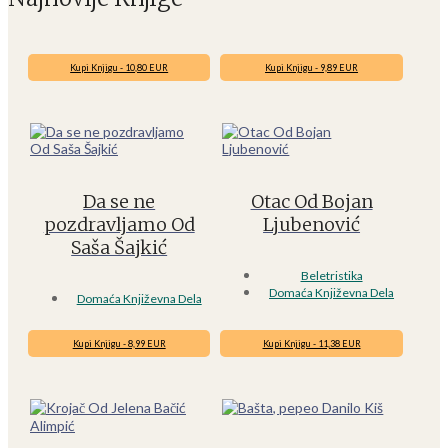
Kupi Knjigu - 10,80 EUR
Kupi Knjigu - 9,89 EUR
Da se ne
Otac Od Bojan
pozdravljamo Od
Ljubenović
Saša Šajkić
Beletristika
Domaća Književna Dela
Domaća Književna Dela
Kupi Knjigu - 8,99 EUR
Kupi Knjigu - 11,38 EUR