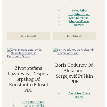
Beletristika
Besplatne Knjige
Domaći Romani
Istorijska Fikcija
Romani
besplatno
besplatno
Boris Godunov Od
Život Stefana
Aleksandr
Lazarevića, Despota
Sergejevič Puškin
Srpskog Od
PDF
Konstantin Filosof
PDF
Besplatne Knjige
Drama
Besplatne Knjige
Istorija & Politika