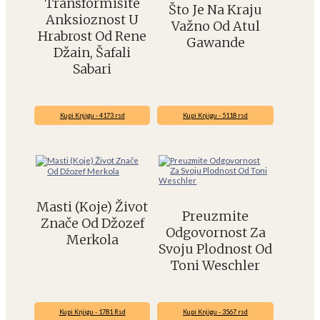
Transformišite
Što Je Na Kraju
Anksioznost U
Važno Od Atul
Hrabrost Od Rene
Gawande
Džain, Šafali
Sabari
Kupi Knjigu - 4173 rsd
Kupi Knjigu - 5118 rsd
Masti (Koje) Život
Preuzmite
Znače Od Džozef
Odgovornost Za
Merkola
Svoju Plodnost Od
Toni Weschler
Kupi Knjigu - 1781 Rsd
Kupi Knjigu - 3567 rsd