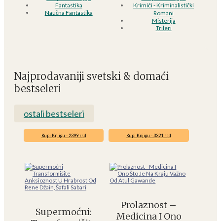
Fantastika
Krimići - Kriminalistički
Naučna Fantastika
Romani
Misterija
Trileri
Najprodavaniji svetski & domaći
bestseleri
ostali bestseleri
Kupi Knjigu - 2399 rsd
Kupi Knjigu - 3321 rsd
Prolaznost –
Supermoćni:
Medicina I Ono