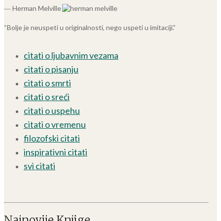
― Herman Melville
“Bolje je neuspeti u originalnosti, nego uspeti u imitaciji.”
citati o ljubavnim vezama
citati o pisanju
citati o smrti
citati o sreći
citati o uspehu
citati o vremenu
filozofski citati
inspirativni citati
svi citati
Najnovije Knjige