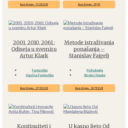
Kupi Knjigu - 71,25 EUR
Kupi Knjigu - 29,70
2001, 2010, 2061 :
Metode istraživanja
Odiseja u svemiru
ponašanja –
Artur Klark
Stanislav Fajgelj
Fantastika
Psihologija
Naučna Fantastika
Struka i Nauka
Kupi Knjigu - 37,55 EUR
Kupi Knjigu - 10,79 EUR
Kontinuiteti i
U kasno ljeto Od