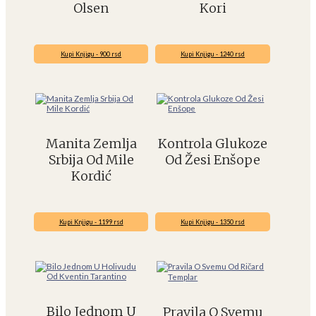
Olsen
Kori
Kupi Knjigu - 900 rsd
Kupi Knjigu - 1240 rsd
Manita Zemlja
Kontrola Glukoze
Srbija Od Mile
Od Žesi Enšope
Kordić
Kupi Knjigu - 1199 rsd
Kupi Knjigu - 1350 rsd
Bilo Jednom U
Pravila O Svemu