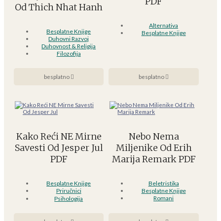
PDF
Od Thich Nhat Hanh
Alternativa
Besplatne Knjige
Besplatne Knjige
Duhovni Razvoj
Duhovnost & Religija
Filozofija
besplatno
besplatno
Kako Reći NE Mirne
Nebo Nema
Savesti Od Jesper Jul
Miljenike Od Erih
PDF
Marija Remark PDF
Besplatne Knjige
Beletristika
Priručnici
Besplatne Knjige
Romani
Psihologija