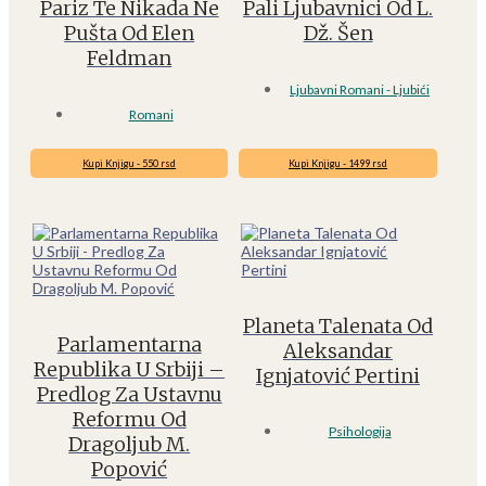
Pariz Te Nikada Ne
Pali Ljubavnici Od L.
Pušta Od Elen
Dž. Šen
Feldman
Ljubavni Romani - Ljubići
Romani
Kupi Knjigu - 550 rsd
Kupi Knjigu - 1499 rsd
Planeta Talenata Od
Parlamentarna
Aleksandar
Republika U Srbiji –
Ignjatović Pertini
Predlog Za Ustavnu
Reformu Od
Psihologija
Dragoljub M.
Popović