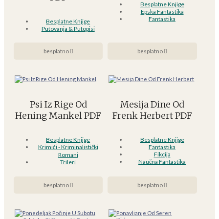
Besplatne Knjige
Epska Fantastika
Fantastika
Besplatne Knjige
Putovanja & Putopisi
besplatno
besplatno
Psi Iz Rige Od
Mesija Dine Od
Hening Mankel PDF
Frenk Herbert PDF
Besplatne Knjige
Besplatne Knjige
Krimići - Kriminalistički
Fantastika
Fikcija
Romani
Naučna Fantastika
Trileri
besplatno
besplatno