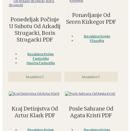
Ponavljanje Od
Ponedeljak Počinje
Seren Kirkegor PDF
U Subotu Od Arkadij
Strugacki, Boris
Besplatne Knjige
Strugacki PDF
Filozofija
Besplatne Knjige
Fantastika
Naučna Fantastika
besplatno
besplatno
Kraj Detinjstva Od
Posle Sahrane Od
Artur Klark PDF
Agata Kristi PDF
Besplatne Knjige
Besplatne Knjige