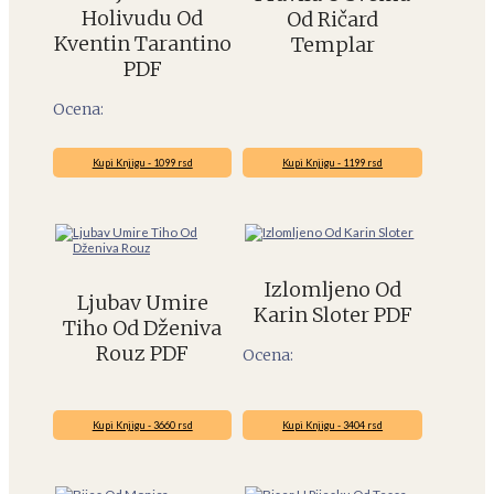
Holivudu Od
Od Ričard
Kventin Tarantino
Templar
PDF
Ocena:
Kupi Knjigu - 1099 rsd
Kupi Knjigu - 1199 rsd
Izlomljeno Od
Ljubav Umire
Karin Sloter PDF
Tiho Od Dženiva
Rouz PDF
Ocena:
Kupi Knjigu - 3660 rsd
Kupi Knjigu - 3404 rsd