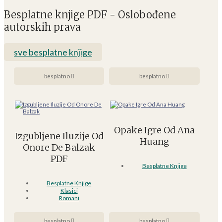
Besplatne knjige PDF - Oslobođene
autorskih prava
sve besplatne knjige
besplatno
besplatno
Opake Igre Od Ana
Izgubljene Iluzije Od
Huang
Onore De Balzak
PDF
Besplatne Knjige
Besplatne Knjige
Klasici
Romani
besplatno
besplatno