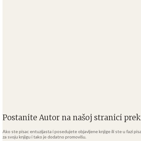
Postanite Autor na našoj stranici pr
Ako ste pisac entuzijasta i posedujete objavljene knjige ili ste u fazi pi
za svoju knjigu i tako je dodatno promovišu.