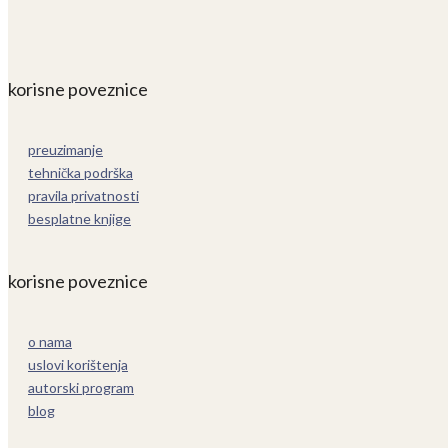
korisne poveznice
preuzimanje
tehnička podrška
pravila privatnosti
besplatne knjige
korisne poveznice
o nama
uslovi korištenja
autorski program
blog