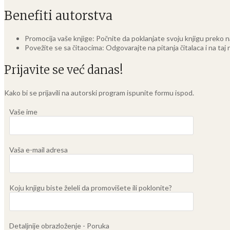
Benefiti autorstva
Promocija vaše knjige: Počnite da poklanjate svoju knjigu preko n
Povežite se sa čitaocima: Odgovarajte na pitanja čitalaca i na taj
Prijavite se već danas!
Kako bi se prijavili na autorski program ispunite formu ispod.
Vaše ime
Vaša e-mail adresa
Koju knjigu biste želeli da promovišete ili poklonite?
Detaljnije obrazloženje - Poruka