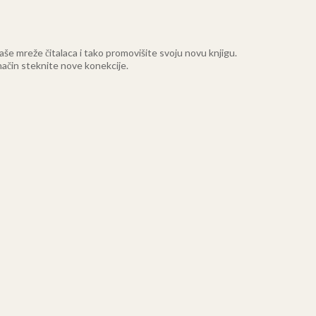
aše mreže čitalaca i tako promovišite svoju novu knjigu.
 način steknite nove konekcije.