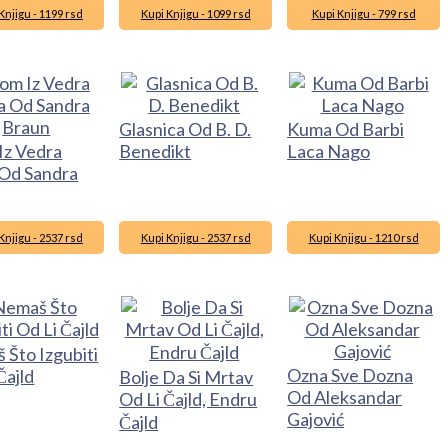
Knjigu - 1199 rsd
Kupi Knjigu - 1099 rsd
Kupi Knjigu - 799 rsd
Glasnica Od B. D.
Kuma Od Barbi
Iz Vedra
Benedikt
Laca Nago
Od Sandra
Knjigu - 2537 rsd
Kupi Knjigu - 2537 rsd
Kupi Knjigu - 1210 rsd
 Što Izgubiti
Ozna Sve Dozna
Čajld
Bolje Da Si Mrtav
Od Aleksandar
Od Li Čajld, Endru
Gajović
Čajld