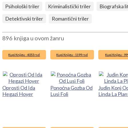
Psihološki triler
Kriminalistički triler
Biografska l
Detektivski triler
Romantični triler
896 knjiga u ovom žanru
Kupi Knjigu - 4053 rsd
Kupi Knjigu - 1199 rsd
Kupi Knjigu - 99
Oprosti Od Ida
Ponoćna Gozba Od
Judin Konj O
Hegazi Hoyer
Lusi Foli
Linda La Plan