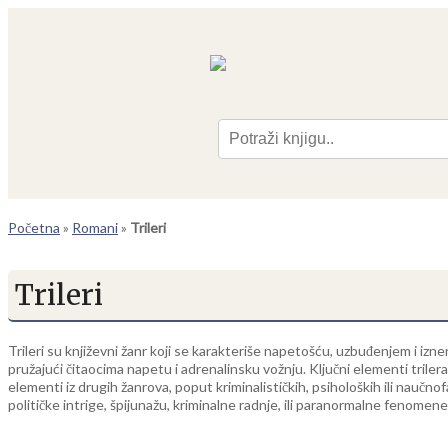
Pre
Početna
»
Romani
»
Trileri
Trileri
Trileri su književni žanr koji se karakteriše napetošću, uzbuđenjem i izn
pružajući čitaocima napetu i adrenalinsku vožnju. Ključni elementi triler
elementi iz drugih žanrova, poput kriminalističkih, psiholoških ili naučnof
političke intrige, špijunažu, kriminalne radnje, ili paranormalne fenomene