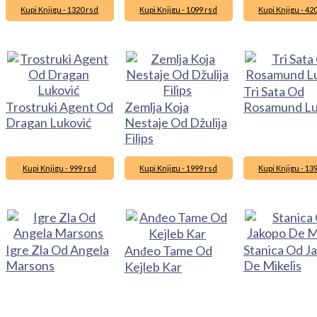
Kupi Knjigu - 1320 rsd
Kupi Knjigu - 1099 rsd
Kupi Knjigu - 42
Tri Sata Od
Trostruki Agent Od
Zemlja Koja
Rosamund L
Dragan Luković
Nestaje Od Džulija
Filips
Kupi Knjigu - 999 rsd
Kupi Knjigu - 1999 rsd
Kupi Knjigu - 13
Igre Zla Od Angela
Stanica Od J
Anđeo Tame Od
Marsons
De Mikelis
Kejleb Kar