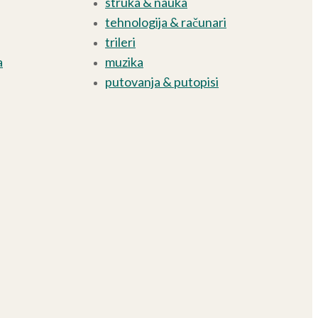
struka & nauka
tehnologija & računari
trileri
a
muzika
putovanja & putopisi