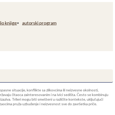
io knjige
autorski program
asne situacije, konflikte sa zlikovcima ili neizvesne okolnosti,
državaju čitaoca zainteresovanim i na ivici sedišta. Često se kombinuju
izaziva. Trileri mogu biti smešteni u različite kontekste, uključujući
 čitaocima pruža uzbuđenje i neizvesnost sve do završetka priče.