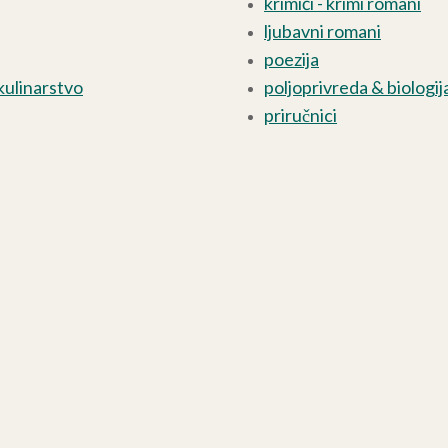
krimići - krimi romani
ljubavni romani
poezija
kulinarstvo
poljoprivreda & biologij
priručnici