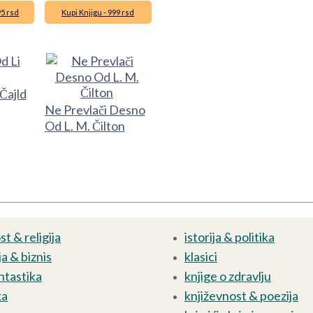
95 rsd
Kupi Knjigu - 999 rsd
 Čajld
Ne Prevlači Desno
Od L. M. Čilton
t & religija
istorija & politika
a & biznis
klasici
ntastika
knjige o zdravlju
ka
književnost & poezija