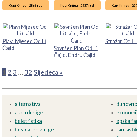
Kupi Knjigu - 2866 rsd
Kupi Knjigu - 2537 rsd
Kupi Knjigu - 23
Plavi Mjesec Od Li
Stražar Od Li
Čajld
Savršen Plan Od Li
Čajld, Endru Čajld
1
2
3
…
32
Sljedeća »
alternativa
duhovnos
audio knjige
ekonomij
beletristika
epska fa
besplatne knjige
fantasti