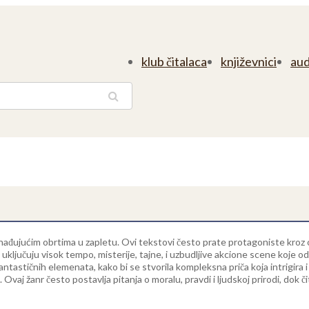
klub čitalaca
književnici
aud
traga
enađujućim obrtima u zapletu. Ovi tekstovi često prate protagoniste kroz op
a uključuju visok tempo, misterije, tajne, i uzbudljive akcione scene koje o
antastičnih elemenata, kako bi se stvorila kompleksna priča koja intrigira i 
. Ovaj žanr često postavlja pitanja o moralu, pravdi i ljudskoj prirodi, dok