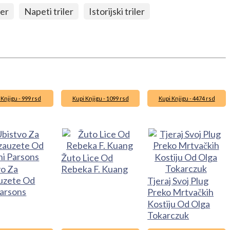
ler
Napeti triler
Istorijski triler
 Knjigu - 999 rsd
Kupi Knjigu - 1099 rsd
Kupi Knjigu - 4474 rsd
Žuto Lice Od
vo Za
Rebeka F. Kuang
uzete Od
Tjeraj Svoj Plug
Parsons
Preko Mrtvačkih
Kostiju Od Olga
Tokarczuk