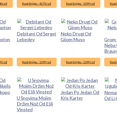
00 rsd
Kupi Knjigu - 4173 rsd
Kupi Knjigu - 1199 rsd
Kupi 
Debitant Od Sergej
Neko Drugi Od
upton
Lebedev
Gijom Muso
Grom 
Neba 
Braun
99 rsd
Kupi Knjigu - 1199 rsd
Kupi Knjigu - 1199 rsd
Kupi 
akopo
Jedan Po Jedan Od
Nemaš
U Snovima Mojim
Kris Karter
Od Li 
Držim Nož Od Ešli
Vinsted