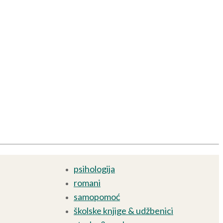
psihologija
romani
samopomoć
školske knjige & udžbenici