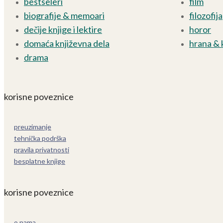
bestseleri
film
biografije & memoari
filozofija
dečije knjige i lektire
horor
domaća književna dela
hrana & 
drama
korisne poveznice
preuzimanje
tehnička podrška
pravila privatnosti
besplatne knjige
korisne poveznice
o nama