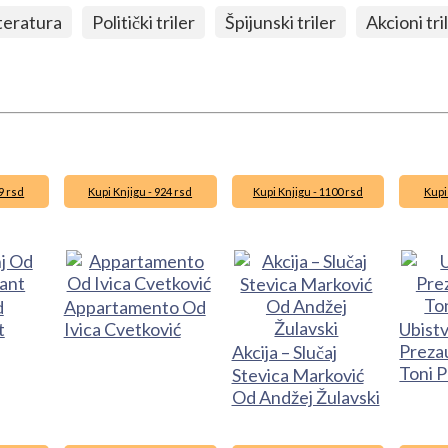
iteratura
Politički triler
Špijunski triler
Akcioni tri
9 rsd
Kupi Knjigu - 924 rsd
Kupi Knjigu - 1100 rsd
Kupi
d
Appartamento Od
t
Ivica Cvetković
Ubist
Preza
Akcija – Slučaj
Toni 
Stevica Marković
Od Andžej Žulavski