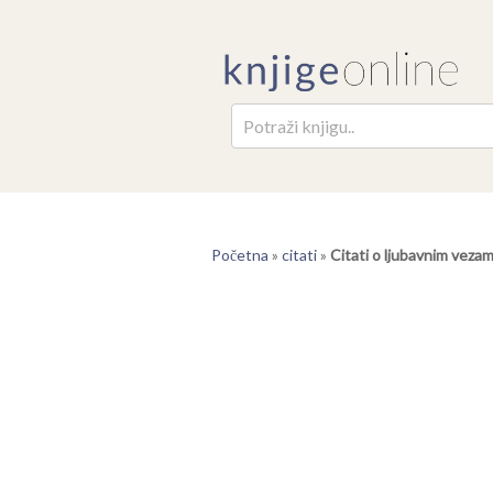
Pretr
Početna
»
citati
»
Citati o ljubavnim veza