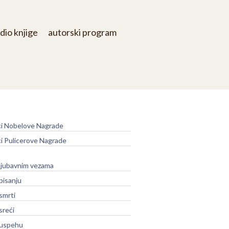
dio knjige
autorski program
e
ci Nobelove Nagrade
ci Pulicerove Nagrade
 ljubavnim vezama
 pisanju
 smrti
sreći
o uspehu