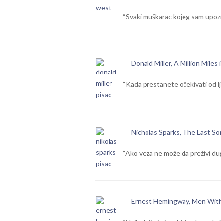
“Svaki muškarac kojeg sam upozn
― Donald Miller, A Million Miles
“Kada prestanete očekivati od lj
― Nicholas Sparks, The Last So
“Ako veza ne može da preživi dug
― Ernest Hemingway, Men Wi