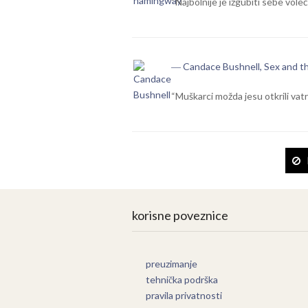
“Najbolnije je izgubiti sebe voleć
― Candace Bushnell, Sex and th
“Muškarci možda jesu otkrili vatru
korisne poveznice
preuzimanje
tehnička podrška
pravila privatnosti