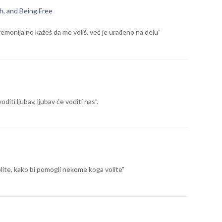
th, and Being Free
remonijalno kažeš da me voliš, već je urađeno na delu”
ti ljubav, ljubav će voditi nas”.
volite, kako bi pomogli nekome koga volite”