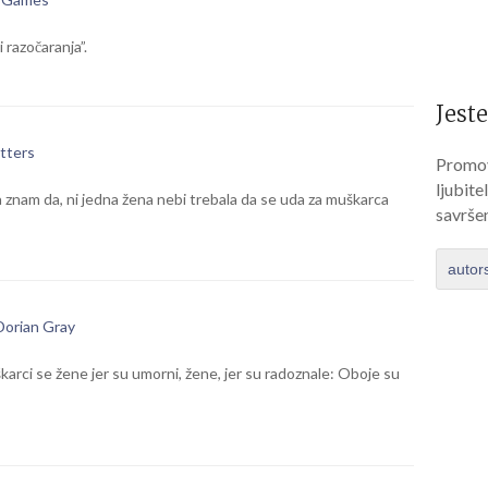
 razočaranja”.
Jeste
tters
Promov
ljubite
znam da, ni jedna žena nebi trebala da se uda za muškarca
savrše
autor
Dorian Gray
karci se žene jer su umorni, žene, jer su radoznale: Oboje su