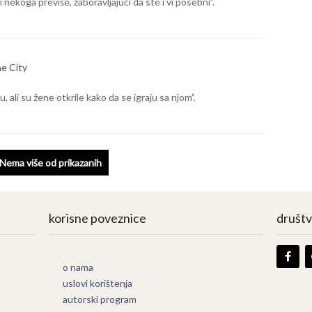
i nekoga previše, zaboravljajući da ste i vi posebni”.
e City
, ali su žene otkrile kako da se igraju sa njom”.
Nema više od prikazanih
korisne poveznice
društ
o nama
uslovi korištenja
autorski program