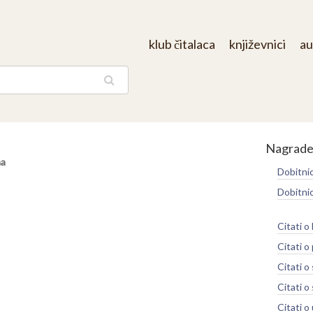
klub čitalaca
književnici
au
aga
Nagrad
ma
Dobitni
Dobitni
Citati o
Citati o
Citati o
Citati o 
Citati 