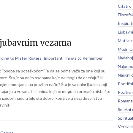
Citati 
Filozofsk
Inspirati
Ljubavni
 ljubavnim vezama
Motivaci
Mudri Ci
Nadahnju
rding to Mister Rogers: Important Things to Remember
Najpopula
č “osoba sa poteškoćom” je da se odma veže za one koji su
Naučni c
vore. Šta je sa onim osobama koje ne mogu da osećaju? Ili
Poetični
vojim emocijama na pravilan način? Šta je sa onim ljudima koji
stajanju u vezama? Ili onima koji ne mogu da pronađu ništa što
Pozitivni
o izgubili nadu u bilo šta dobro, koji žive u nezadovoljstvu i
Romantič
av niti
Smešni c
Spiritual
Verski c
r Games