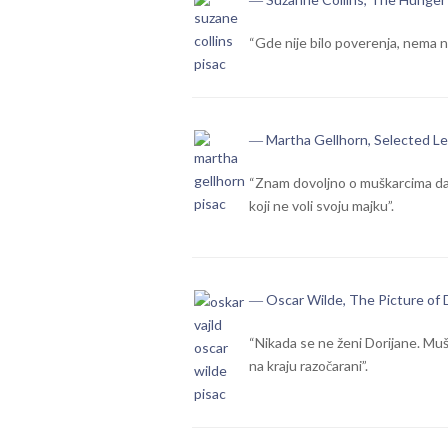
“Gde nije bilo poverenja, nema ni
― Martha Gellhorn, Selected Le
“Znam dovoljno o muškarcima da 
koji ne voli svoju majku”.
― Oscar Wilde, The Picture of 
“Nikada se ne ženi Dorijane. Muš
na kraju razočarani”.