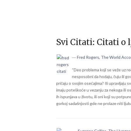
Svi Citati:
Citati o
― Fred Rogers, The World Acco
“Deo problema koji se veže uz re
nesposobni da hodaju, čuju ili go
pričaju o svojim osećajima? Ili upravljaju s
imaju poteškoće u vezanju za nekoga ili o
ih ispunjava u životu, ili oni koji su potpun
gorkoj sadašnjosti gde ne prolaze niti ljub
― Suzanne Collins, The Hunge