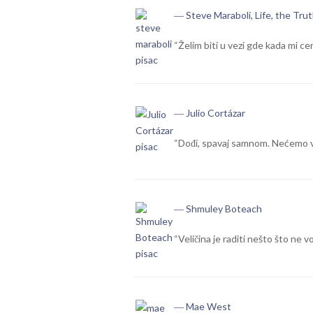
― Steve Maraboli, Life, the Tru
“Želim biti u vezi gde kada mi ce
― Julio Cortázar
“Dođi, spavaj samnom. Nećemo vodi
― Shmuley Boteach
“Veličina je raditi nešto što ne 
― Mae West