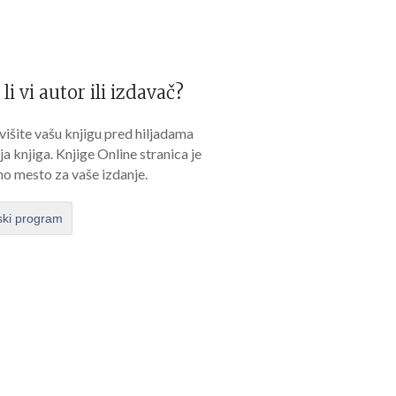
 li vi autor ili izdavač?
išite vašu knjigu pred hiljadama
lja knjiga. Knjige Online stranica je
no mesto za vaše izdanje.
ski program