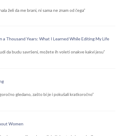
ala želi da me brani, ni sama ne znam od čega”
 in a Thousand Years: What I Learned While Editing My Life
udi da budu savršeni, možete ih voleti onakve kakvi jesu”
ng
oročno gledano, zašto bi je i pokušali kratkoročno”
thout Women