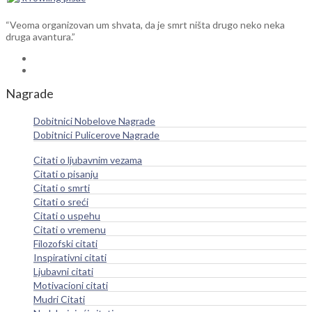
“Veoma organizovan um shvata, da je smrt ništa drugo neko neka
druga avantura.”
Nagrade
Dobitnici Nobelove Nagrade
Dobitnici Pulicerove Nagrade
Citati o ljubavnim vezama
Citati o pisanju
Citati o smrti
Citati o sreći
Citati o uspehu
Citati o vremenu
Filozofski citati
Inspirativni citati
Ljubavni citati
Motivacioni citati
Mudri Citati