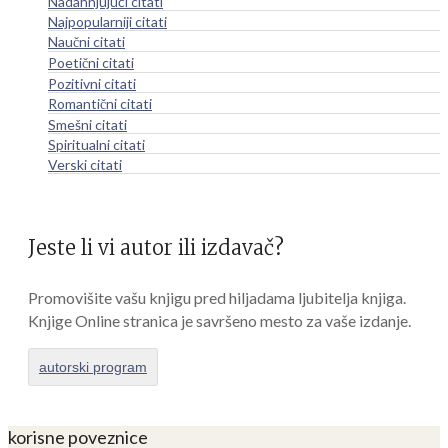
Nadahnjujući citati
Najpopularniji citati
Naučni citati
Poetični citati
Pozitivni citati
Romantični citati
Smešni citati
Spiritualni citati
Verski citati
Jeste li vi autor ili izdavač?
Promovišite vašu knjigu pred hiljadama ljubitelja knjiga.
Knjige Online stranica je savršeno mesto za vaše izdanje.
autorski program
korisne poveznice