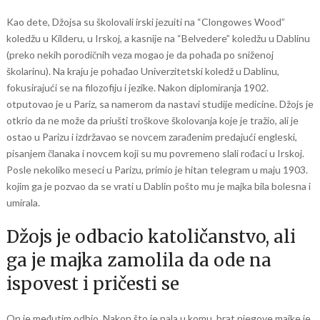
Kao dete, Džojsa su školovali irski jezuiti na “Clongowes Wood”
koledžu u Kilderu, u Irskoj, a kasnije na “Belvedere” koledžu u Dablinu
(preko nekih porodičnih veza mogao je da pohađa po sniženoj
školarinu). Na kraju je pohađao Univerzitetski koledž u Dablinu,
fokusirajući se na filozofiju i jezike. Nakon diplomiranja 1902.
otputovao je u Pariz, sa namerom da nastavi studije medicine. Džojs je
otkrio da ne može da priušti troškove školovanja koje je tražio, ali je
ostao u Parizu i izdržavao se novcem zarađenim predajući engleski,
pisanjem članaka i novcem koji su mu povremeno slali rođaci u Irskoj.
Posle nekoliko meseci u Parizu, primio je hitan telegram u maju 1903.
kojim ga je pozvao da se vrati u Dablin pošto mu je majka bila bolesna i
umirala.
Džojs je odbacio katoličanstvo, ali
ga je majka zamolila da ode na
ispovest i pričesti se
On je međutim odbio. Nakon što je pala u komu, brat njegove majke je