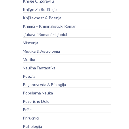
Knjige O Zdravlju
Knjige Za Roditelje
Književnost & Poezija
Krimići – Kriminalistički Romani
Ljubavni Romani – Ljubići
Misterija
Mistika & Astrologija
Muzika
Naučna Fantastika
Poezija
Poljoprivreda & Biologija
Popularna Nauka
Pozorišno Delo
Priče
Priručnici
Psihologija