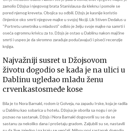
zamolio Džojsa i njegovog brata Stanislausa da kleknu i pomole se
pored njenog kreveta. Obojica su odbili. Džojs je kasnije koristio
činjenice oko smrti njegove majke u svojoj fikciji. Lik Stiven Dedalus u
“Portretu umetnika u mladosti” odbio je želju svoje majke na samrti i
oseća ogromnu krivicu za to. Džojs je ostao u Dablinu nakon majčine
smrti i uspeo je da skromno zarađuje podučavajući i piseći recenzije
knjiga.
Najvažniji susret u Džojsovom
životu dogodio se kada je na ulici u
Dablinu ugledao mladu ženu
crvenkastosmeđe kose
Bila je to Nora Barnakl, rodom iz Golveja, na zapadu Irske, koja je radila
u Dablinu kao sobarica u hotelu. Džojsa je oborila sa nogu i on je
pozvao na sastanak. Džojs i Nora Barnakl dogovorili su se da se
sastanu za nekoliko dana i prošetaju gradom. Zaljubili su se, nastavili
su da žive zajedno i na kraju se venčali. Njihov prvi sastanak dogodio