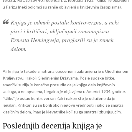
tekstu. Na Džojsov 40. rođendan, 2. februara 1922, “Uliks” je objavljen
u Parizu (neki odlomci su ranije objavljeni u književnim časopisima).
Knjiga je odmah postala kontroverzna, a neki
pisci i kritičari, uključujući romanopisca
Ernesta Hemingveja, proglasili su je remek-
delom.
Ali knjiga je takođe smatrana opscenom i zabranjena je u Ujedinjenom
Kraljevstvu, Irskoj i Sjedinjenim Državama. Posle sudske bitke,
američki sudija je konačno presudio da je knjiga delo književnih
zasluga, a ne opscena, i legalno je objavljena u Americi 1934. godine.
“Uliks” je ostao kontroverzan, čak i nakon što je odlučeno da je
legalan. Kritičari su se borili oko njegove vrednosti, i iako se smatra
klasičnim delom, imao je klevetnike koji su ga smatrali zbunjujućim.
Poslednjih decenija knjiga je