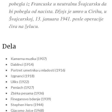
pobegla iz Francuske u neutralnu Švajcarsku da
bi pobegla od nacista. Džojs je umro u Cirihu, u
Švajcarskoj, 13. januara 1941. posle operacije
čira na želucu.
Dela
Kamerna muzika (1907)
Dablinci (1914)
Portret umetnika u mladosti (1916)
Izgnanci (1918)
Uliks (1922)
Peniach (1927)
Zbirka pesama (1936)
Fineganovo bdenje (1939)
Stephen Hero (1944)
Giacomo Joice (1968)