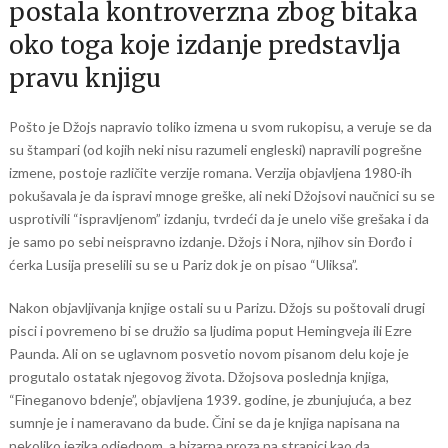
postala kontroverzna zbog bitaka
oko toga koje izdanje predstavlja
pravu knjigu
Pošto je Džojs napravio toliko izmena u svom rukopisu, a veruje se da
su štampari (od kojih neki nisu razumeli engleski) napravili pogrešne
izmene, postoje različite verzije romana. Verzija objavljena 1980-ih
pokušavala je da ispravi mnoge greške, ali neki Džojsovi naučnici su se
usprotivili “ispravljenom” izdanju, tvrdeći da je unelo više grešaka i da
je samo po sebi neispravno izdanje. Džojs i Nora, njihov sin Đorđo i
ćerka Lusija preselili su se u Pariz dok je on pisao “Uliksa”.
Nakon objavljivanja knjige ostali su u Parizu. Džojs su poštovali drugi
pisci i povremeno bi se družio sa ljudima poput Hemingveja ili Ezre
Paunda. Ali on se uglavnom posvetio novom pisanom delu koje je
progutalo ostatak njegovog života. Džojsova poslednja knjiga,
“Fineganovo bdenje”, objavljena 1939. godine, je zbunjujuća, a bez
sumnje je i nameravano da bude. Čini se da je knjiga napisana na
nekoliko jezika odjednom, a bizarna proza na stranici kao da