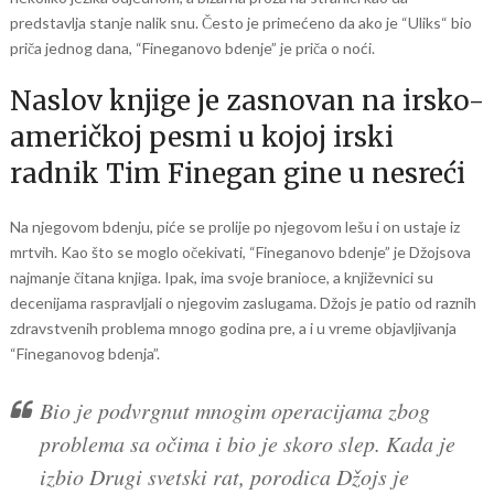
predstavlja stanje nalik snu. Često je primećeno da ako je “Uliks“ bio
priča jednog dana, “Fineganovo bdenje” je priča o noći.
Naslov knjige je zasnovan na irsko-
američkoj pesmi u kojoj irski
radnik Tim Finegan gine u nesreći
Na njegovom bdenju, piće se prolije po njegovom lešu i on ustaje iz
mrtvih. Kao što se moglo očekivati, “Fineganovo bdenje” je Džojsova
najmanje čitana knjiga. Ipak, ima svoje branioce, a književnici su
decenijama raspravljali o njegovim zaslugama. Džojs je patio od raznih
zdravstvenih problema mnogo godina pre, a i u vreme objavljivanja
“Fineganovog bdenja”.
Bio je podvrgnut mnogim operacijama zbog
problema sa očima i bio je skoro slep. Kada je
izbio Drugi svetski rat, porodica Džojs je