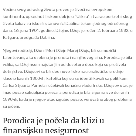
Većinu svog odraslog života proveo je živeći na evropskom
kontinentu, opsednut Irskom dok je u “Uliksu” stvarao portret irskog
života kakav su iskusili stanovnici Dablina tokom jednog određenog
dana, 16. juna 1904. godine. Džejms Džojs je rođen 2. februara 1882. u
Ratgaru, predgrađu Dablina.
Njegovi roditelji, Džon i Meri Džejn Marej Džojs, bili su muzički
talentovani, a ta osobina je preneta i na njihovog sina. Porodica je bila
velika, sa Džejmsom najstarijim od desetoro dece koja su preživela
detinjstvo. Džojsovi su bili deo nove irske nacionalističke srednje
klase iz kasnih 1800-ih, katolika koji su se identifikovali sa politikom
Čarlsa Stjuarta Parnela i očekivali konačnu vladu Irske. Džojsov otac je
imao posao sakupljača poreza, a porodica je bila sigurna sve do ranih
1890-ih, kada je njegov otac izgubio posao, verovatno zbog problema
sa pićem.
Porodica je počela da klizi u
finansijsku nesigurnost