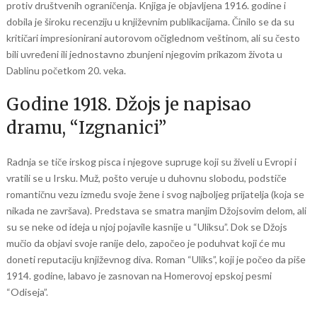
protiv društvenih ograničenja. Knjiga je objavljena 1916. godine i
dobila je široku recenziju u književnim publikacijama. Činilo se da su
kritičari impresionirani autorovom očiglednom veštinom, ali su često
bili uvređeni ili jednostavno zbunjeni njegovim prikazom života u
Dablinu početkom 20. veka.
Godine 1918. Džojs je napisao
dramu, “Izgnanici”
Radnja se tiče irskog pisca i njegove supruge koji su živeli u Evropi i
vratili se u Irsku. Muž, pošto veruje u duhovnu slobodu, podstiče
romantičnu vezu između svoje žene i svog najboljeg prijatelja (koja se
nikada ne završava). Predstava se smatra manjim Džojsovim delom, ali
su se neke od ideja u njoj pojavile kasnije u “Uliksu”. Dok se Džojs
mučio da objavi svoje ranije delo, započeo je poduhvat koji će mu
doneti reputaciju književnog diva. Roman “Uliks”, koji je počeo da piše
1914. godine, labavo je zasnovan na Homerovoj epskoj pesmi
“Odiseja”.