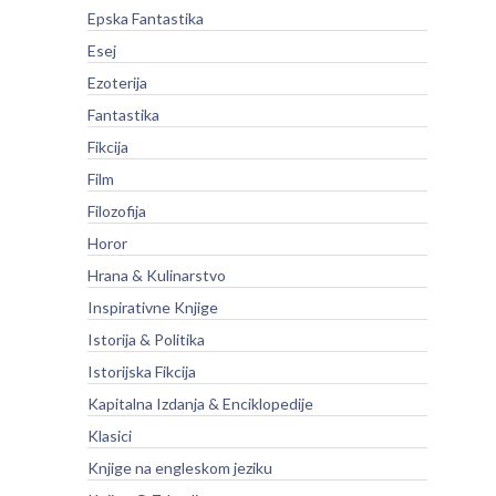
Epska Fantastika
Esej
Ezoterija
Fantastika
Fikcija
Film
Filozofija
Horor
Hrana & Kulinarstvo
Inspirativne Knjige
Istorija & Politika
Istorijska Fikcija
Kapitalna Izdanja & Enciklopedije
Klasici
Knjige na engleskom jeziku