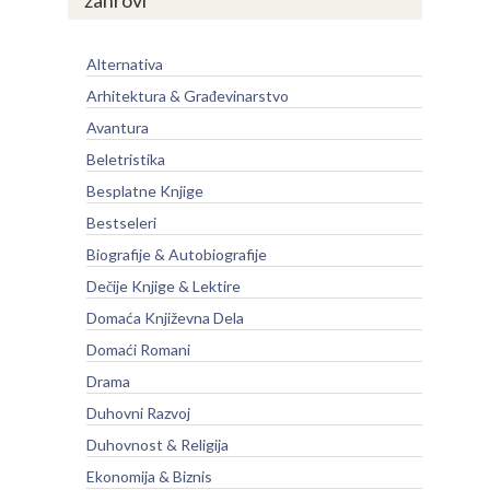
Alternativa
Arhitektura & Građevinarstvo
Avantura
Beletristika
Besplatne Knjige
Bestseleri
Biografije & Autobiografije
Dečije Knjige & Lektire
Domaća Književna Dela
Domaći Romani
Drama
Duhovni Razvoj
Duhovnost & Religija
Ekonomija & Biznis