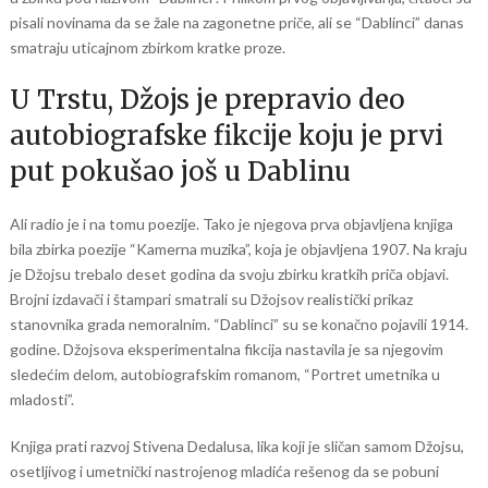
pisali novinama da se žale na zagonetne priče, ali se “Dablinci” danas
smatraju uticajnom zbirkom kratke proze.
U Trstu, Džojs je prepravio deo
autobiografske fikcije koju je prvi
put pokušao još u Dablinu
Ali radio je i na tomu poezije. Tako je njegova prva objavljena knjiga
bila zbirka poezije “Kamerna muzika”, koja je objavljena 1907. Na kraju
je Džojsu trebalo deset godina da svoju zbirku kratkih priča objavi.
Brojni izdavači i štampari smatrali su Džojsov realistički prikaz
stanovnika grada nemoralnim. “Dablinci” su se konačno pojavili 1914.
godine. Džojsova eksperimentalna fikcija nastavila je sa njegovim
sledećim delom, autobiografskim romanom, “Portret umetnika u
mladosti”.
Knjiga prati razvoj Stivena Dedalusa, lika koji je sličan samom Džojsu,
osetljivog i umetnički nastrojenog mladića rešenog da se pobuni