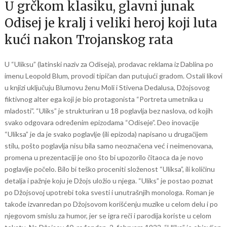
U grčkom klasiku, glavni junak
Odisej je kralj i veliki heroj koji luta
kući nakon Trojanskog rata
U “Uliksu” (latinski naziv za Odiseja), prodavac reklama iz Dablina po
imenu Leopold Blum, provodi tipičan dan putujući gradom. Ostali likovi
u knjizi uključuju Blumovu ženu Moli i Stivena Dedalusa, Džojsovog
fiktivnog alter ega koji je bio protagonista “Portreta umetnika u
mladosti”. “Uliks” je strukturiran u 18 poglavlja bez naslova, od kojih
svako odgovara određenim epizodama “Odiseje”. Deo inovacije
“Uliksa” je da je svako poglavlje (ili epizoda) napisano u drugačijem
stilu, pošto poglavlja nisu bila samo neoznačena već i neimenovana,
promena u prezentaciji je ono što bi upozorilo čitaoca da je novo
poglavlje počelo. Bilo bi teško proceniti složenost “Uliksa”, ili količinu
detalja i pažnje koju je Džojs uložio u njega. “Uliks” je postao poznat
po Džojsovoj upotrebi toka svesti i unutrašnjih monologa. Roman je
takođe izvanredan po Džojsovom korišćenju muzike u celom delu i po
njegovom smislu za humor, jer se igra reči i parodija koriste u celom