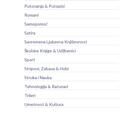
Putovanja & Putopisi
Romani
Samopomoć
Satira
Savremena Ljubavna Književnost
Školske Knjige & Udžbenici
Sport
Stripovi, Zabava & Hobi
Struka i Nauka
Tehnologija & Računari
Trileri
Umetnost & Kultura