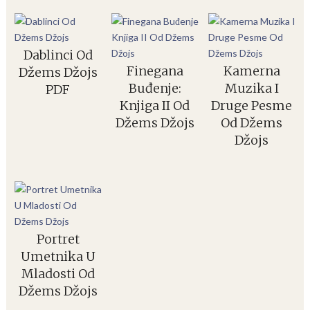
Dablinci Od
Finegana
Kamerna
Džems Džojs
Buđenje:
Muzika I
PDF
Knjiga II Od
Druge Pesme
Džems Džojs
Od Džems
Džojs
Portret
Umetnika U
Mladosti Od
Džems Džojs