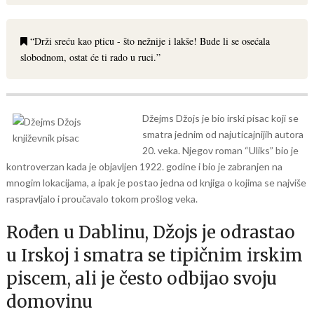
“Drži sreću kao pticu - što nežnije i lakše! Bude li se osećala
slobodnom, ostat će ti rado u ruci.”
Džejms Džojs je bio irski pisac koji se
smatra jednim od najuticajnijih autora
20. veka. Njegov roman “Uliks” bio je
kontroverzan kada je objavljen 1922. godine i bio je zabranjen na
mnogim lokacijama, a ipak je postao jedna od knjiga o kojima se najviše
raspravljalo i proučavalo tokom prošlog veka.
Rođen u Dablinu, Džojs je odrastao
u Irskoj i smatra se tipičnim irskim
piscem, ali je često odbijao svoju
domovinu