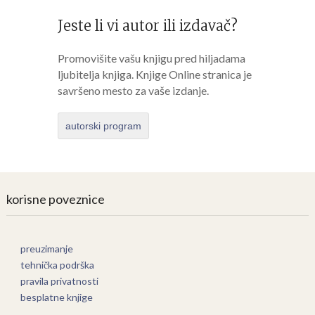
Jeste li vi autor ili izdavač?
Promovišite vašu knjigu pred hiljadama
ljubitelja knjiga. Knjige Online stranica je
savršeno mesto za vaše izdanje.
autorski program
korisne poveznice
preuzimanje
tehnička podrška
pravila privatnosti
besplatne knjige