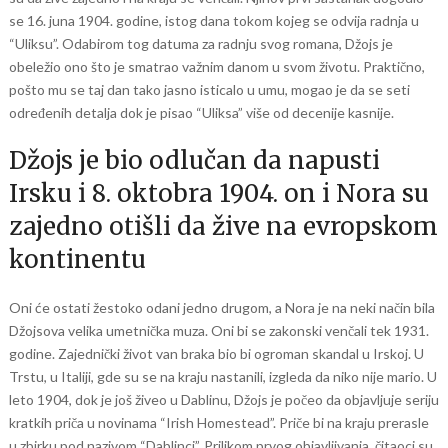
se 16. juna 1904. godine, istog dana tokom kojeg se odvija radnja u
“Uliksu”. Odabirom tog datuma za radnju svog romana, Džojs je
obeležio ono što je smatrao važnim danom u svom životu. Praktično,
pošto mu se taj dan tako jasno isticalo u umu, mogao je da se seti
određenih detalja dok je pisao “Uliksa” više od decenije kasnije.
Džojs je bio odlučan da napusti
Irsku i 8. oktobra 1904. on i Nora su
zajedno otišli ​​da žive na evropskom
kontinentu
Oni će ostati žestoko odani jedno drugom, a Nora je na neki način bila
Džojsova velika umetnička muza. Oni bi se zakonski venčali tek 1931.
godine. Zajednički život van braka bio bi ogroman skandal u Irskoj. U
Trstu, u Italiji, gde su se na kraju nastanili, izgleda da niko nije mario. U
leto 1904, dok je još živeo u Dablinu, Džojs je počeo da objavljuje seriju
kratkih priča u novinama “Irish Homestead”. Priče bi na kraju prerasle
u zbirku pod nazivom “Dablinci”. Prilikom prvog objavljivanja, čitaoci su