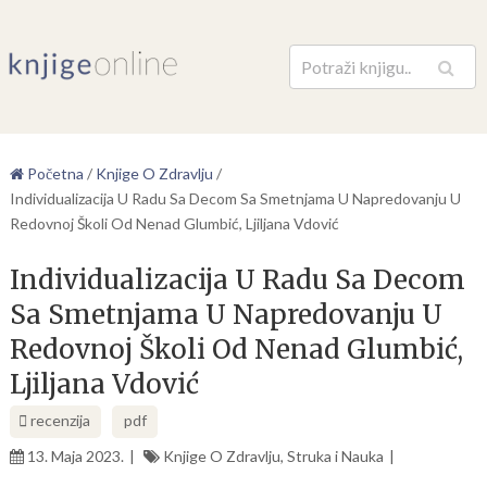
Pretraga
Početna
/
Knjige O Zdravlju
/
Individualizacija U Radu Sa Decom Sa Smetnjama U Napredovanju U
Redovnoj Školi Od Nenad Glumbić, Ljiljana Vdović
Individualizacija U Radu Sa Decom
Sa Smetnjama U Napredovanju U
Redovnoj Školi Od Nenad Glumbić,
Ljiljana Vdović
recenzija
pdf
13. Maja 2023.
Knjige O Zdravlju
,
Struka i Nauka