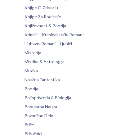
Knjige O Zdravlju
Knjige Za Roditelje
Književnost & Poezija
Krimići – Kriminalistički Romani
Ljubavni Romani – Ljubići
Misterija
Mistika & Astrologija
Muzika
Naučna Fantastika
Poezija
Poljoprivreda & Biologija
Popularna Nauka
Pozorišno Delo
Priče
Priručnici