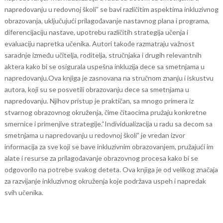
napredovanju u redovnoj školi” se bavi različitim aspektima inkluzivnog
obrazovanja, uključujući prilagođavanje nastavnog plana i programa,
diferencijaciju nastave, upotrebu različitih strategija učenja i
evaluaciju napretka učenika. Autori takođe razmatraju važnost
saradnje između učitelja, roditelja, stručnjaka i drugih relevantnih
aktera kako bi se osigurala uspešna inkluzija dece sa smetnjama u
napredovanju.
Ova knjiga je zasnovana na stručnom znanju i iskustvu
autora, koji su se posvetili obrazovanju dece sa smetnjama u
napredovanju. Njihov pristup je praktičan, sa mnogo primera iz
stvarnog obrazovnog okruženja, čime čitaocima pružaju konkretne
smernice i primenjive strategije.
“Individualizacija u radu sa decom sa
smetnjama u napredovanju u redovnoj školi” je vredan izvor
informacija za sve koji se bave inkluzivnim obrazovanjem, pružajući im
alate i resurse za prilagođavanje obrazovnog procesa kako bi se
odgovorilo na potrebe svakog deteta. Ova knjiga je od velikog značaja
za razvijanje inkluzivnog okruženja koje podržava uspeh i napredak
svih učenika.