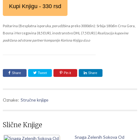
Kupi Knjigu - 330 rsd
Poštarina (Besplatna isporuka, porudžbina preko 3000din): Srbija 180din Crna Gora,
Bosna i Hercegovina (8,5 EUR), inostranstvo DHL (7,5 EUR) |
Realizacija kupovine
podržana od strane partner kompanije Korisna Knjiga d.o.o
Share
Tweet
Pin it
Share
Oznake:
Stručne knjige
Slične Knjige
Snaga Zelenih Sokova Od