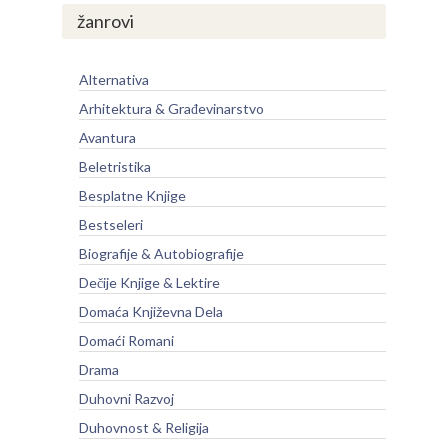
žanrovi
Alternativa
Arhitektura & Građevinarstvo
Avantura
Beletristika
Besplatne Knjige
Bestseleri
Biografije & Autobiografije
Dečije Knjige & Lektire
Domaća Književna Dela
Domaći Romani
Drama
Duhovni Razvoj
Duhovnost & Religija