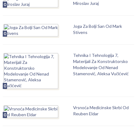
Miroslav Juraj
0
Joga Za Bolji San Od Mark
Stivens
0
Tehnika I Tehnologija 7,
Materijali Za Konstruktorsko
Modelovanje Od Nenad
Stamenović, Aleksa Vučićević
0
Vrsnoća Medicinske Skrbi Od
Reuben Eldar
0