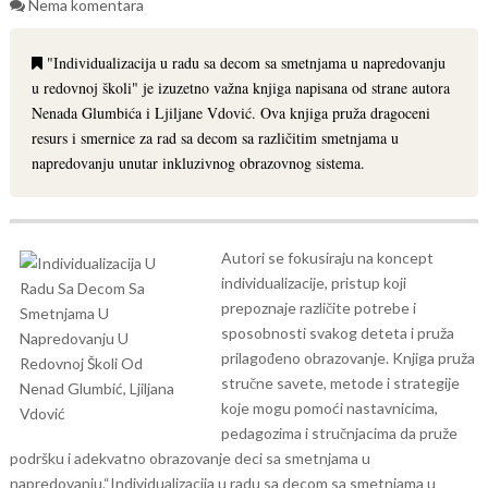
Nema komentara
"Individualizacija u radu sa decom sa smetnjama u napredovanju
u redovnoj školi" je izuzetno važna knjiga napisana od strane autora
Nenada Glumbića i Ljiljane Vdović. Ova knjiga pruža dragoceni
resurs i smernice za rad sa decom sa različitim smetnjama u
napredovanju unutar inkluzivnog obrazovnog sistema.
Autori se fokusiraju na koncept
individualizacije, pristup koji
prepoznaje različite potrebe i
sposobnosti svakog deteta i pruža
prilagođeno obrazovanje. Knjiga pruža
stručne savete, metode i strategije
koje mogu pomoći nastavnicima,
pedagozima i stručnjacima da pruže
podršku i adekvatno obrazovanje deci sa smetnjama u
napredovanju.
“Individualizacija u radu sa decom sa smetnjama u