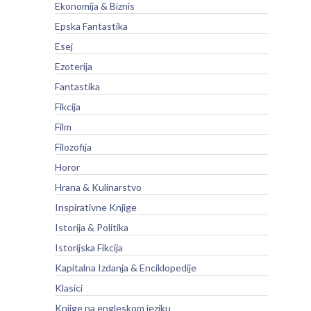
Ekonomija & Biznis
Epska Fantastika
Esej
Ezoterija
Fantastika
Fikcija
Film
Filozofija
Horor
Hrana & Kulinarstvo
Inspirativne Knjige
Istorija & Politika
Istorijska Fikcija
Kapitalna Izdanja & Enciklopedije
Klasici
Knjige na engleskom jeziku