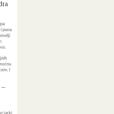
dra
epa
 i puna
emelji
h
tvo.
jnih
 noćnu
cem. I
 –
z jarki