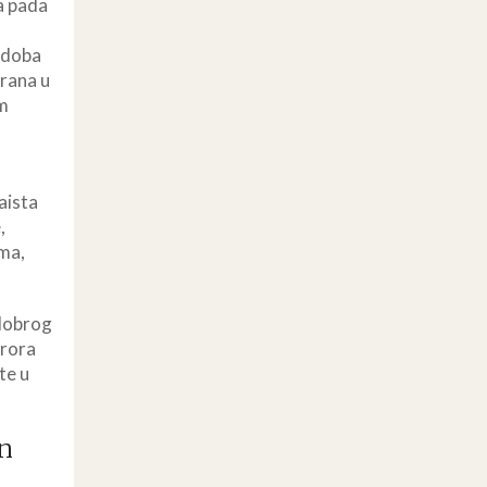
ša pada
e doba
rana u
im
aista
,
ima,
 dobrog
orora
te u
en