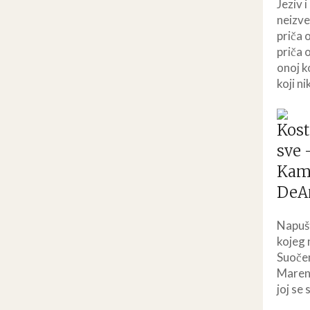
Jeziv 
neizve
priča 
priča o
onoj k
koji n
Napušt
kojeg 
Suočen
Maren 
joj se