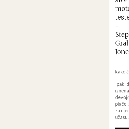
kako c
Ipak, 
iznena
devojč
plače,
za nje
užasu,