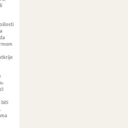
li
ošlosti
ma
 da
karmom
otkrije
e
u.
́i
 biti
.
gama