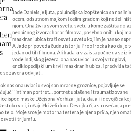
Jade Daniels je ljuta, poluindijska izopštenica sa nasilni
ocem, odsutnom majkom i celim gradom koji ne želi ništ
njom. Ona živi u svom svetu, svetu u kome zaštita dolazi
neobičnog izvora: horor filmova, posebno onih u kojim
maskirani ubica traži osvetu svetu koji im je naneo nep
A Jade pripoveda čudnu istoriju Proofrocka kao da je t
jedan od tih filmova. Ali kada krv zaista počne da se izli
vode Indijskog jezera, ona nas uvlači u svoj vrtoglavi,
enciklopedijski um krvi i maskiranih ubica, i predviđa t
́e se zavera odvijati.
dok nas ona uvlači u svoj san mračne groznice, pojavljuje se
đujući i intiman portret… portret uplašene i traumatizovane
ice ispod maske Džejsona Vorhiza: ljuta, da, ali i devojčica koj
 žestoko voli, i očajnički želi dom. Devojka čija su osećanja pr
no telo. Moje srce je motorna testera je njena priča, njen oma
 osveti i trijumfu.