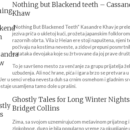
Nothing but Blackend teeth – Cassan
Khaw
„Nothing But Blackened Teeth“ Kasandre Khav je prel
jeziva priča o ukletoj kući, prožeta japanskim folklorom
razornih obrta. Vila iz Heian ere stoji napuštena, njeni t
počivaju na kostima neveste, a zidovi prepuni posmrtni
ostataka devojaka koje su žrtvovane da joj prave druš
To je savršeno mesto za venčanje za grupu prijatelja žel
uzbuđenja. Ali noć hrane, pića i igara brzo se pretvara u
Jer u senci vreba nevesta duh sa crnim osmehom i gladnim sr
staje usamljena tamo dole u ​​prašini.
Ghostly Tales for Long Winter Nights
Bridget Collins
Zima, sa svojom uznemirujućom mešavinom prijatnog i
zlokobnog, dugo je bila popularno vreme za okupljanje u