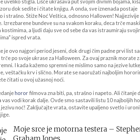
je uveliko stigla. Lišće ukrašava put svojim divnim bojama, ki
zoru dok sedite i čitate knjigu. A onda, sve iznenada postaje
 i strašno. Stiže Noć Veštica, odnosno Hallowen! Najjezivij
. Izrezbarene bundeve su na svakom koraku, deca trče maski
 kostimima, a ljudi daju sve od sebe da vas istraumiraju svoj
ima” ispred vrata.
e je ovo najgori period jeseni, dok drugi čim padne prvi list sa
 trče po svoje ukrase za Halloween. Za ovaj praznik morate z
premni. I kada kažemo spremni ne mislimo samo na jezive lutke
e, veštačku krv i slično. Morate se naoružati najboljim horor
ete čitati u ovoj užasnoj noći.
edanje
horor
filmova zna biti, pa, strašno i napeto. Ali čitanje
 vas vodi korak dalje. Ovde smo sastavili listu 10 najboljih h
 jezivu noć! Zaključajte vrata, ostavite upaljeno svetlo i uroni
jige.
Moje srce je motorna testera – Steph
Graham Jones