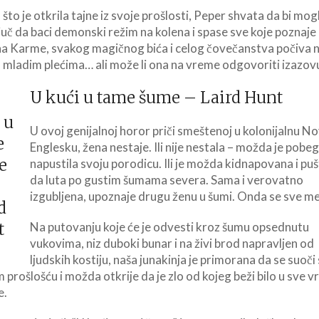
što je otkrila tajne iz svoje prošlosti, Peper shvata da bi mog
ljuč da baci demonski režim na kolena i spase sve koje poznaje i
a Karme, svakog magičnog bića i celog čovečanstva počiva 
 mladim plećima… ali može li ona na vreme odgovoriti izazov
U kući u tame šume – Laird Hunt
U ovoj genijalnoj horor priči smeštenoj u kolonijalnu N
Englesku, žena nestaje. Ili nije nestala – možda je pobeg
napustila svoju porodicu. Ili je možda kidnapovana i pu
da luta po gustim šumama severa. Sama i verovatno
izgubljena, upoznaje drugu ženu u šumi. Onda se sve me
Na putovanju koje će je odvesti kroz šumu opsednutu
vukovima, niz duboki bunar i na živi brod napravljen od
ljudskih kostiju, naša junakinja je primorana da se suoči
 prošlošću i možda otkrije da je zlo od kojeg beži bilo u sve 
e.