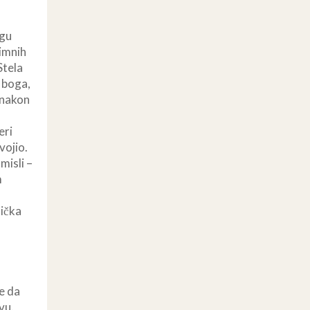
igu
Dimnih
Stela
 boga,
 nakon
eri
vojio.
misli –
m
tička
e da
vu.