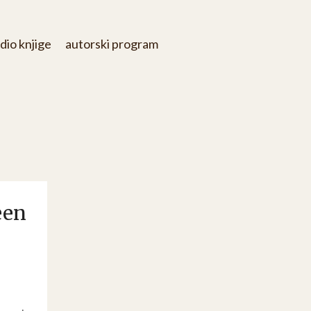
dio knjige
autorski program
een