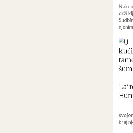
Nakon 
drži k
Sudbin
njenim
svojom
kraj nj