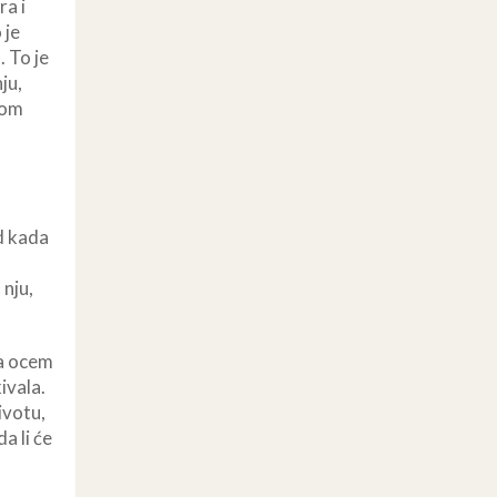
ra i
 je
. To je
ju,
som
d kada
 nju,
za ocem
ivala.
ivotu,
 li će