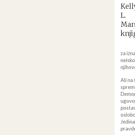
za izn
neisko
njihov
Ali na
sprema
Demoni
ugovor
postav
oslobođ
Jedina
pravde