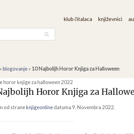
klub čitalaca
književnici
au
aga
»
blogovanje
»
10 Najbolijh Horor Knjiga za Halloween
Najbolijh Horor Knjiga za Hallow
n od strane
knjigeonline
datuma 9. Novembra 2022.