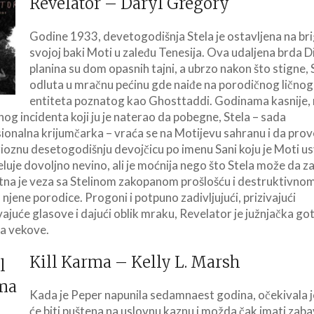
Revelator – Daryl Gregory
Godine 1933, devetogodišnja Stela je ostavljena na br
svojoj baki Moti u zaleđu Tenesija. Ova udaljena brda 
planina su dom opasnih tajni, a ubrzo nakon što stigne, 
odluta u mračnu pećinu gde naiđe na porodičnog ličnog
entiteta poznatog kao Ghosttaddi. Godinama kasnije,
nog incidenta koji ju je naterao da pobegne, Stela – sada
ionalna krijumčarka – vraća se na Motijevu sahranu i da prov
ioznu desetogodišnju devojčicu po imenu Sani koju je Moti us
eluje dovoljno nevino, ali je moćnija nego što Stela može da za
ktna je veza sa Stelinom zakopanom prošlošću i destruktivno
njene porodice. Progoni i potpuno zadivljujući, prizivajući
ajuće glasove i dajući oblik mraku, Revelator je južnjačka go
za vekove.
Kill Karma – Kelly L. Marsh
Kada je Peper napunila sedamnaest godina, očekivala j
će biti puštena na uslovnu kaznu i možda čak imati zaba