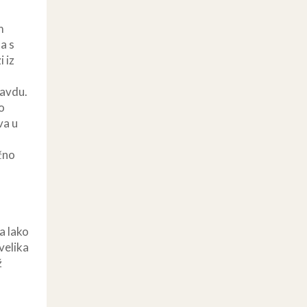
m
a s
 iz
a
ravdu.
o
va u
ačno
a lako
evelika
ž