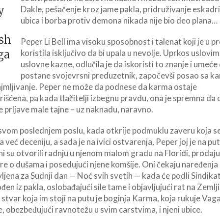
Dakle, pešačenje kroz jame pakla, pridruživanje eskadri
ubica i borba protiv demona nikada nije bio deo plana…
Peper Li Bell ima visoku sposobnost i talenat koji je u pr
koristila isključivo da bi upala u nevolje. Uprkos uslovi
uslovne kazne, odlučila je da iskoristi to znanje i umeće
postane svojevrsni preduzetnik, započevši posao sa 
ajmljivanje. Peper ne može da podnese da karma ostaje
rišćena, pa kada tlačitelji izbegnu pravdu, ona je spremna da 
e prljave male tajne – uz naknadu, naravno.
 svom poslednjem poslu, kada otkrije podmuklu zaveru koja s
 već deceniju, a sada je na ivici ostvarenja, Peper joj je na put
 su otvorili radnju u njenom malom gradu na Floridi, prodajuc
e o dušama i posedujući njene komšije. Oni čekaju naređenja
ljena za Sudnji dan — Noć svih svetih — kada će podli Sindikat
en iz pakla, oslobađajući sile tame i objavljujući rat na Zemlji
 stvar koja im stoji na putu je boginja Karma, koja rukuje Va
, obezbeđujući ravnotežu u svim carstvima, i njeni ubice.