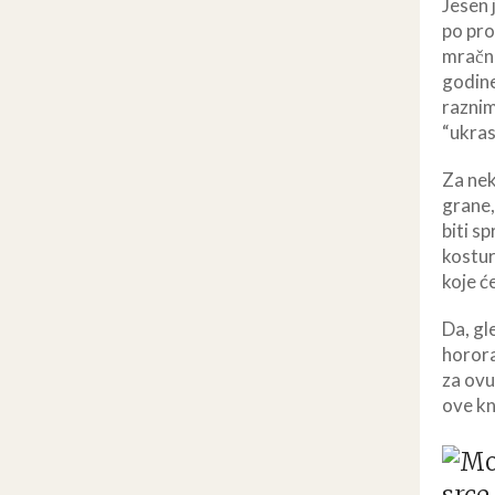
Jesen 
po pro
mračno
godine
raznim
“ukras
Za nek
grane,
biti s
kostur
koje ć
Da, gl
horora
za ovu
ove kn