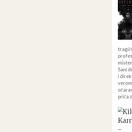
tragič
profes
mister
Sani d
i dire
verom 
očarav
priča 