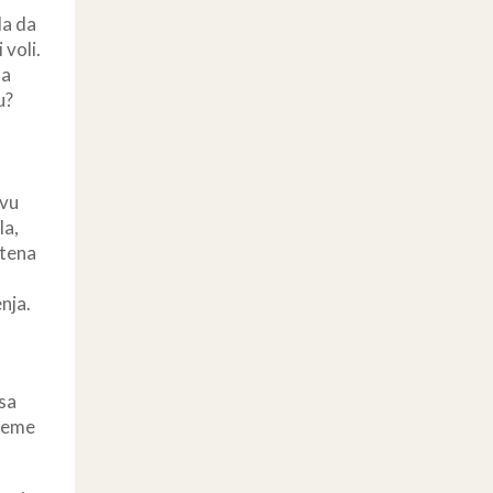
la da
 voli.
na
u?
ovu
la,
štena
nja.
 sa
vreme