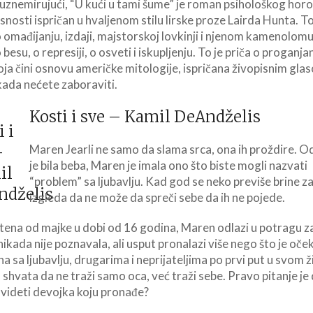
i uznemirujući, “U kući u tami šume” je roman psihološkog horo
snosti ispričan u hvaljenom stilu lirske proze Lairda Hunta. To
o omađijanju, izdaji, majstorskoj lovkinji i njenom kamenolomu
 besu, o represiji, o osveti i iskupljenju. To je priča o proganjan
oja čini osnovu američke mitologije, ispričana živopisnim gla
ikada nećete zaboraviti.
Kosti i sve – Kamil DeAndželis
Maren Jearli ne samo da slama srca, ona ih proždire. O
je bila beba, Maren je imala ono što biste mogli nazvati
“problem” sa ljubavlju. Kad god se neko previše brine za
izgleda da ne može da spreči sebe da ih ne pojede.
ena od majke u dobi od 16 godina, Maren odlazi u potragu 
nikada nije poznavala, ali usput pronalazi više nego što je oček
a sa ljubavlju, drugarima i neprijateljima po prvi put u svom ž
shvata da ne traži samo oca, već traži sebe. Pravo pitanje je da
 svideti devojka koju pronađe?