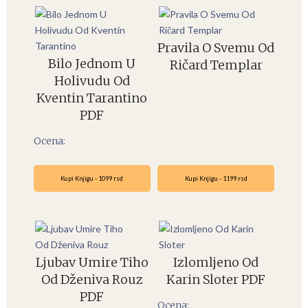
Pravila O Svemu Od
Bilo Jednom U
Ričard Templar
Holivudu Od
Kventin Tarantino
PDF
Ocena:
Kupi Knjigu - 1099 rsd
Kupi Knjigu - 1199 rsd
Ljubav Umire Tiho
Izlomljeno Od
Od Dženiva Rouz
Karin Sloter PDF
PDF
Ocena: