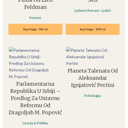
Feldman
Ljubavni Romani - Ljubići
Romani
Kupi Knjigu - 550 rsd
Kupi Knjigu - 1499 rsd
Planeta Talenata Od
Aleksandar
Parlamentarna
Ignjatović Pertini
Republika U Srbiji –
Psihologija
Predlog Za Ustavnu
Reformu Od
Dragoljub M. Popović
Istorija & Politika