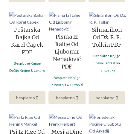
Poštarska
Silmarilion
Pisma Iz
Bajka Od
Od Dž. R. R.
Italije Od
Karel Čapek
Tolkin PDF
Ljubomir
PDF
Besplatne Knjige
Nenadović
Epska Fantastika
Besplatne Knjige
PDF
Fantastika
Dečije Knjige & Lektire
Besplatne Knjige
Putovanja & Putopisi
besplatno
besplatno
besplatno
Psi Iz Rige Od
Mesija Dine