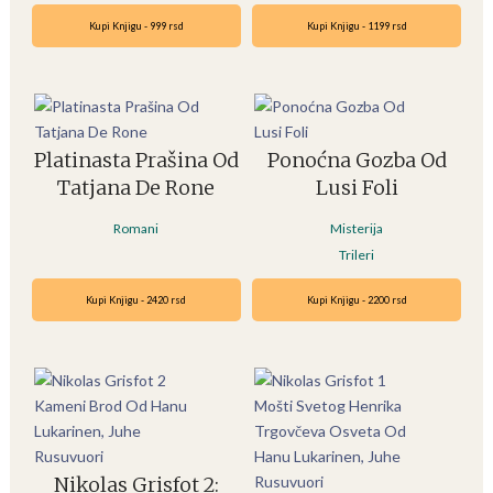
Kupi Knjigu - 999 rsd
Kupi Knjigu - 1199 rsd
Platinasta Prašina Od
Ponoćna Gozba Od
Tatjana De Rone
Lusi Foli
Romani
Misterija
Trileri
Kupi Knjigu - 2420 rsd
Kupi Knjigu - 2200 rsd
Nikolas Grisfot 2: