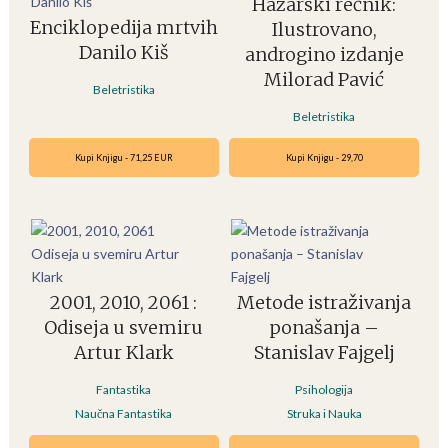
Hazarski rečnik:
Enciklopedija mrtvih
Ilustrovano,
Danilo Kiš
androgino izdanje
Milorad Pavić
Beletristika
Beletristika
Kupi Knjigu - 71,25 EUR
Kupi Knjigu - 29,70
2001, 2010, 2061 :
Metode istraživanja
Odiseja u svemiru
ponašanja –
Artur Klark
Stanislav Fajgelj
Fantastika
Psihologija
Naučna Fantastika
Struka i Nauka