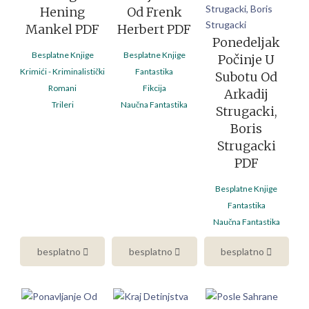
Hening
Od Frenk
Mankel PDF
Herbert PDF
Ponedeljak
Besplatne Knjige
Besplatne Knjige
Počinje U
Krimići - Kriminalistički
Fantastika
Subotu Od
Romani
Fikcija
Arkadij
Trileri
Naučna Fantastika
Strugacki,
Boris
Strugacki
PDF
Besplatne Knjige
Fantastika
Naučna Fantastika
besplatno
besplatno
besplatno