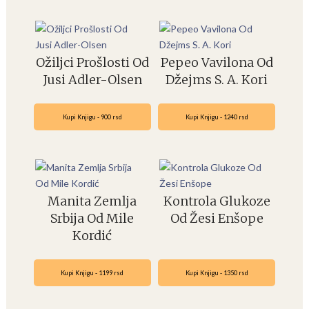
Ožiljci Prošlosti Od
Pepeo Vavilona Od
Jusi Adler-Olsen
Džejms S. A. Kori
Kupi Knjigu - 900 rsd
Kupi Knjigu - 1240 rsd
Manita Zemlja
Kontrola Glukoze
Srbija Od Mile
Od Žesi Enšope
Kordić
Kupi Knjigu - 1199 rsd
Kupi Knjigu - 1350 rsd