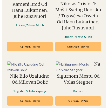
Nikolas Grisfot 1:
Kameni Brod Od
Mošti Svetog Henrika
Hanu Lukarinen,
/ Trgovčeva Osveta
Juhe Rusuvuori
Od Hanu Lukarinen,
Stripovi, Zabava & Hobi
Juhe Rusuvuori
Stripovi, Zabava & Hobi
Kupi Knjigu - 950 rsd
Kupi Knjigu - 1199 rsd
Na
Nije Bilo Uzaludno
Sigurnom Mestu Od
Od Milovan Bojić
Volas Stegner
Biografije & Autobiografije
Romani
Kupi Knjigu - 550 rsd
Kupi Knjigu - 899 rsd