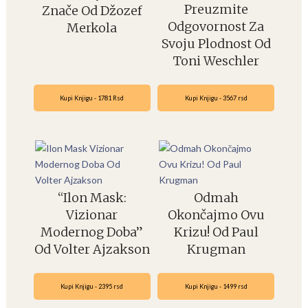
Preuzmite
Znače Od Džozef
Odgovornost Za
Merkola
Svoju Plodnost Od
Toni Weschler
Kupi Knjigu - 1781 Rsd
Kupi Knjigu - 3567 rsd
“Ilon Mask:
Odmah
Vizionar
Okončajmo Ovu
Modernog Doba”
Krizu! Od Paul
Od Volter Ajzakson
Krugman
Kupi Knjigu - 2395 rsd
Kupi Knjigu - 1499 rsd