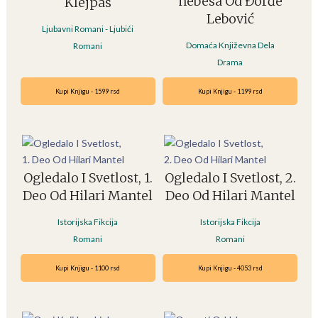
nebesa Od Đorđe
Klejpas
Lebović
Ljubavni Romani - Ljubići
Domaća Književna Dela
Romani
Drama
Kupi Knjigu - 1599 rsd
Kupi Knjigu - 1199 rsd
Ogledalo I Svetlost, 1.
Ogledalo I Svetlost, 2.
Deo Od Hilari Mantel
Deo Od Hilari Mantel
Istorijska Fikcija
Istorijska Fikcija
Romani
Romani
Kupi Knjigu - 1100 rsd
Kupi Knjigu - 4053 rsd