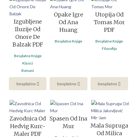
Opake Igre
Utopija Od
Izgubljene
Od Ana
Tomas Mor
Iluzije Od
Huang
PDF
Onore De
Besplatne Knjige
Besplatne Knjige
Balzak PDF
Filozofija
Besplatne Knjige
Klasici
Romani
besplatno
besplatno
besplatno
Zavodnica Od
Spasen Od Ina
Mala Supruga
Hedvig Kurc-
Mur
Od Milica
Maler PDF