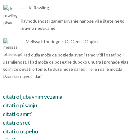
― J.K. Rowling
Ravnodušnost i zanemarivanje nanose više štete nego
izravno nesviđanje.
― Melissa Etheridge – O Dženis Džoplin
“Kad duša može da pogleda svet i tamo vidi i oseti bol i
usamljenost, i kad može da posegne duboko unutra i pronađe glas
kojim će pevati o tome, ta duša može da leči. To je i dalje možda
Dženisin najveći dar.”
citati o ljubavnim vezama
citati o pisanju
citati o smrti
citati o sreći
citati o uspehu