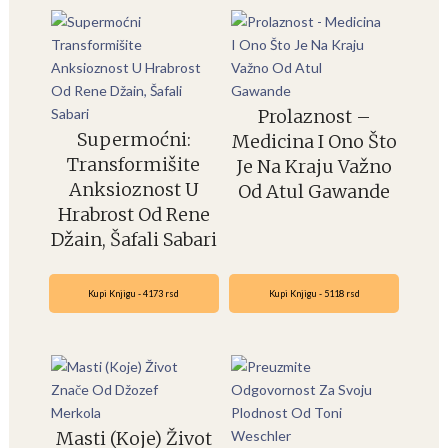
Prolaznost –
Supermoćni:
Medicina I Ono Što
Transformišite
Je Na Kraju Važno
Anksioznost U
Od Atul Gawande
Hrabrost Od Rene
Džain, Šafali Sabari
Kupi Knjigu - 4173 rsd
Kupi Knjigu - 5118 rsd
Masti (Koje) Život