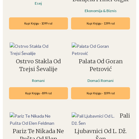
Esej
Ekonomija & Biznis
Kupi Knjigu - 1099 rsd
Kupi Knjigu - 1399 rsd
Ostrvo Stakla Od
Palata Od Goran
Trejsi Ševalije
Petrović
Romani
Domaći Romani
Kupi Knjigu - 899 rsd
Kupi Knjigu - 1099 rsd
Pali
Pariz Te Nikada Ne
Ljubavnici Od L. Dž.
Pušta Od Elen
Šen