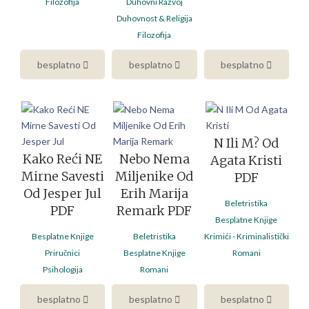
Filozofija
Duhovni Razvoj
Duhovnost & Religija
Filozofija
besplatno
besplatno
besplatno
N Ili M? Od
Kako Reći NE
Nebo Nema
Agata Kristi
Mirne Savesti
Miljenike Od
PDF
Od Jesper Jul
Erih Marija
Beletristika
PDF
Remark PDF
Besplatne Knjige
Besplatne Knjige
Beletristika
Krimići - Kriminalistički
Priručnici
Besplatne Knjige
Romani
Psihologija
Romani
besplatno
besplatno
besplatno