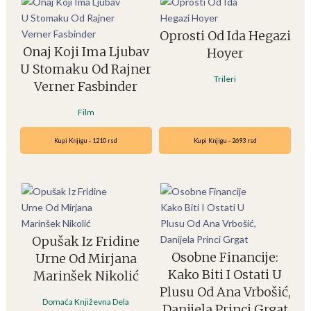
Oprosti Od Ida Hegazi
Onaj Koji Ima Ljubav
Hoyer
U Stomaku Od Rajner
Trileri
Verner Fasbinder
Film
Kupi Knjigu - 1210 rsd
Kupi Knjigu - 2693 rsd
Opušak Iz Fridine
Osobne Financije:
Urne Od Mirjana
Kako Biti I Ostati U
Marinšek Nikolić
Plusu Od Ana Vrbošić,
Domaća Književna Dela
Danijela Princi Grgat