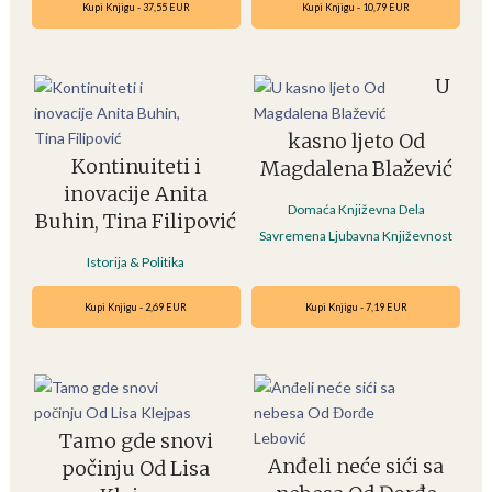
Kupi Knjigu - 37,55 EUR
Kupi Knjigu - 10,79 EUR
U
kasno ljeto Od
Kontinuiteti i
Magdalena Blažević
inovacije Anita
Domaća Književna Dela
Buhin, Tina Filipović
Savremena Ljubavna Književnost
Istorija & Politika
Kupi Knjigu - 2,69 EUR
Kupi Knjigu - 7,19 EUR
Tamo gde snovi
Anđeli neće sići sa
počinju Od Lisa