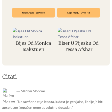
Kupi Knjigu - 3660 rsd
Kupi Knjigu - 3404 rsd
Bijes Od Monica
Biser U Pijesku Od
Isakstuen
Tessa Afshar
Citati
― Marilyn Monroe
“Nesavršenost je lepota, ludost je genijalna, i bolje je biti
apsolutno izopačen nego apsolutno dosadan.”