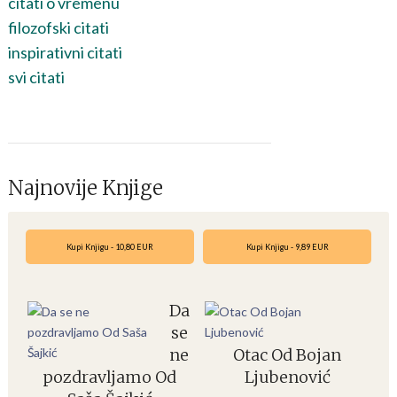
citati o vremenu
filozofski citati
inspirativni citati
svi citati
Najnovije Knjige
Kupi Knjigu - 10,80 EUR
Kupi Knjigu - 9,89 EUR
Da
se
ne
Otac Od Bojan
pozdravljamo Od
Ljubenović