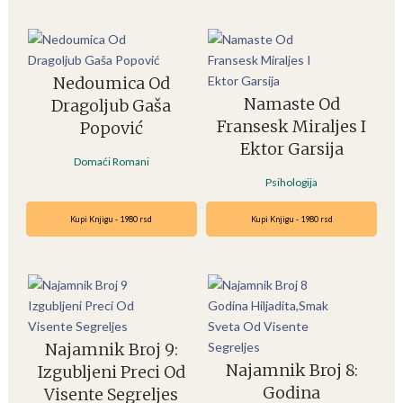
Nedoumica Od
Namaste Od
Dragoljub Gaša
Fransesk Miraljes I
Popović
Ektor Garsija
Domaći Romani
Psihologija
Kupi Knjigu - 1980 rsd
Kupi Knjigu - 1980 rsd
Najamnik Broj 9:
Najamnik Broj 8:
Izgubljeni Preci Od
Godina
Visente Segreljes