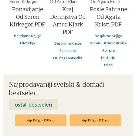
Ponavljanje
Kraj
Posle Sahrane
Od Seren
Detinjstva Od
Od Agata
Kirkegor PDF
Artur Klark
Kristi PDF
PDF
Besplatne Knjige
Besplatne Knjige
Filozofija
Krimići - Kriminalistički
Besplatne Knjige
Romani
Fantastika
Misterija
Naučna Fantastika
Trileri
Najprodavaniji svetski & domaći
bestseleri
ostali bestseleri
Kupi Knjigu - 2399 rsd
Kupi Knjigu - 3321 rsd