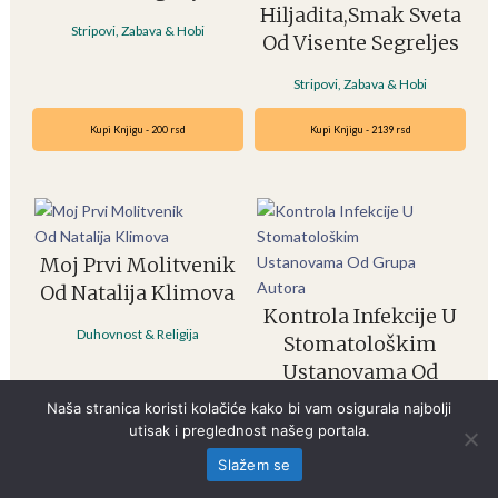
Hiljadita,Smak Sveta
Stripovi, Zabava & Hobi
Od Visente Segreljes
Stripovi, Zabava & Hobi
Kupi Knjigu - 200 rsd
Kupi Knjigu - 2139 rsd
Moj Prvi Molitvenik
Od Natalija Klimova
Kontrola Infekcije U
Duhovnost & Religija
Stomatološkim
Ustanovama Od
Grupa Autora
Naša stranica koristi kolačiće kako bi vam osigurala najbolji
utisak i preglednost našeg portala.
Knjige O Zdravlju
Slažem se
Kupi Knjigu - 3056 rsd
Kupi Knjigu - 7089 rsd