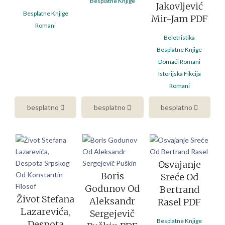
Besplatne Knjige
Jakovljević
Besplatne Knjige
Mir-Jam PDF
Romani
Beletristika
Besplatne Knjige
Domaći Romani
Istorijska Fikcija
Romani
besplatno
besplatno
besplatno
Osvajanje
Boris
Sreće Od
Godunov Od
Bertrand
Život Stefana
Aleksandr
Rasel PDF
Lazarevića,
Sergejevič
Besplatne Knjige
Despota