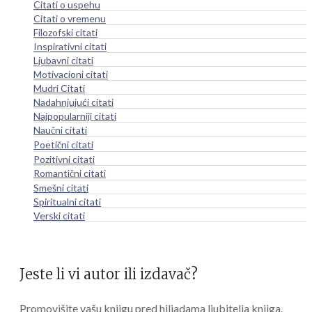
Citati o uspehu
Citati o vremenu
Filozofski citati
Inspirativni citati
Ljubavni citati
Motivacioni citati
Mudri Citati
Nadahnjujući citati
Najpopularniji citati
Naučni citati
Poetični citati
Pozitivni citati
Romantični citati
Smešni citati
Spiritualni citati
Verski citati
Jeste li vi autor ili izdavač?
Promovišite vašu knjigu pred hiljadama ljubitelja knjiga.