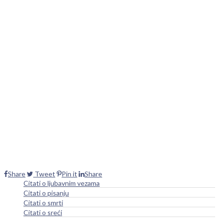
Share
Tweet
Pin it
Share
Citati o ljubavnim vezama
Citati o pisanju
Citati o smrti
Citati o sreći