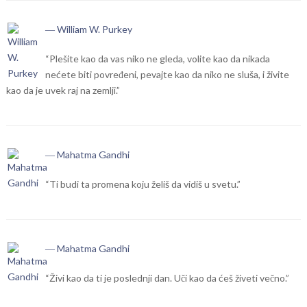
― William W. Purkey
“Plešite kao da vas niko ne gleda, volite kao da nikada
nećete biti povređeni, pevajte kao da niko ne sluša, i živite
kao da je uvek raj na zemlji.”
― Mahatma Gandhi
“Ti budi ta promena koju želiš da vidiš u svetu.”
― Mahatma Gandhi
“Živi kao da ti je poslednji dan. Uči kao da ćeš živeti večno.”