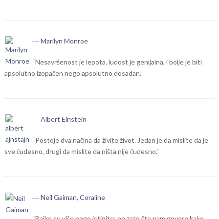
― Marilyn Monroe
“Nesavršenost je lepota, ludost je genijalna, i bolje je biti
apsolutno izopačen nego apsolutno dosadan.”
― Albert Einstein
“Postoje dva načina da živite život. Jedan je da mislite da je
sve čudesno, drugi da mislite da ništa nije čudesno.”
― Neil Gaiman, Coraline
“Bajke su više nego istinite: ne zato što nam govore kako