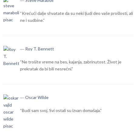
― Steve Maraboli
“Krećući dalje shvatate da su neki ljudi deo vaše prošlosti, ali
ne i sudbine.”
― Roy T. Bennett
“Ne trošite vreme na bes, kajanja, zabrinutost. Život je
prekratak da bi bili nesrećni.”
― Oscar Wilde
“Budi sam svoj. Svi ostali su izvan domašaja.”