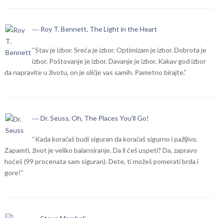
― Roy T. Bennett, The Light in the Heart
“Stav je izbor. Sreća je izbor. Optimizam je izbor. Dobrota je
izbor. Poštovanje je izbor. Davanje je izbor. Kakav god izbor
da napravite u životu, on je oličje vas samih. Pametno birajte.”
― Dr. Seuss, Oh, The Places You'll Go!
“Kada koračaš budi siguran da koračaš sigurno i pažljivo.
Zapamti, život je veliko balansiranje. Da li ćeš uspeti? Da, zapravo
hoćeš (99 procenata sam siguran). Dete, ti možeš pomerati brda i
gore!”