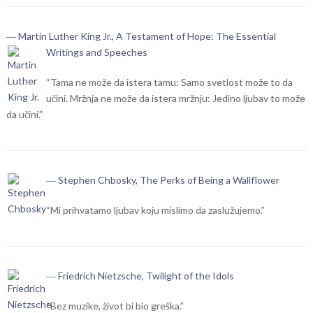
― Martin Luther King Jr., A Testament of Hope: The Essential
Writings and Speeches
“Tama ne može da istera tamu: Samo svetlost može to da
učini. Mržnja ne može da istera mržnju: Jedino ljubav to može
da učini.”
― Stephen Chbosky, The Perks of Being a Wallflower
“Mi prihvatamo ljubav koju mislimo da zaslužujemo.”
― Friedrich Nietzsche, Twilight of the Idols
“Bez muzike, život bi bio greška.”