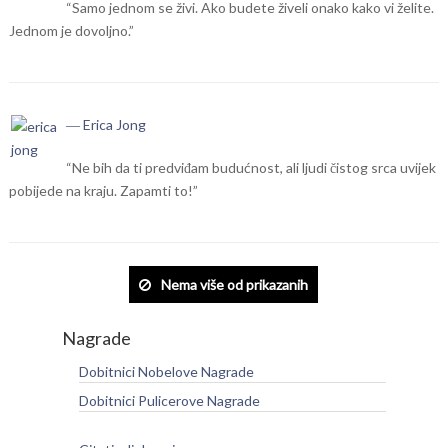
“Samo jednom se živi. Ako budete živeli onako kako vi želite.
Jednom je dovoljno.”
― Erica Jong
“Ne bih da ti predviđam budućnost, ali ljudi čistog srca uvijek
pobijede na kraju. Zapamti to!”
Nema više od prikazanih
Nagrade
Dobitnici Nobelove Nagrade
Dobitnici Pulicerove Nagrade