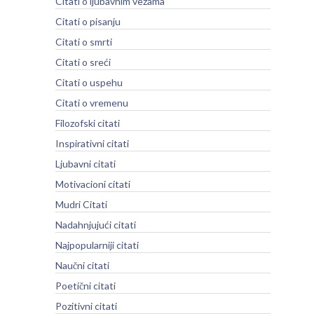
Citati o ljubavnim vezama
Citati o pisanju
Citati o smrti
Citati o sreći
Citati o uspehu
Citati o vremenu
Filozofski citati
Inspirativni citati
Ljubavni citati
Motivacioni citati
Mudri Citati
Nadahnjujući citati
Najpopularniji citati
Naučni citati
Poetični citati
Pozitivni citati