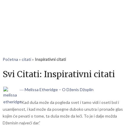
Početna
»
citati
»
Inspirativni citati
Svi Citati:
Inspirativni citati
― Melissa Etheridge – O Dženis Džoplin
“Kad duša može da pogleda svet i tamo vidi i oseti bol i
usamljenost, i kad može da posegne duboko unutra i pronađe glas
kojim će pevati o tome, ta duša može da leči. To je i dalje možda
Dženisin najveći dar.”