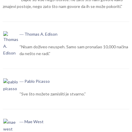
zmajevi postoje, nego zato što nam govore da ih se može pokoriti.”
― Thomas A. Edison
“Nisam doživeo neuspeh. Samo sam pronašao 10,000 načina
da nešto ne radi.”
― Pablo Picasso
“Sve što možete zamisliti je stvarno.”
― Mae West