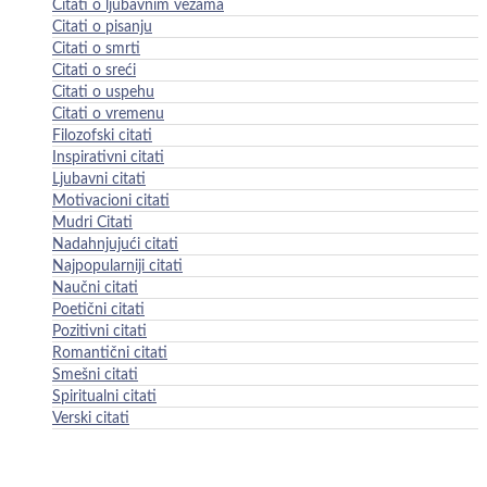
Citati o ljubavnim vezama
Citati o pisanju
Citati o smrti
Citati o sreći
Citati o uspehu
Citati o vremenu
Filozofski citati
Inspirativni citati
Ljubavni citati
Motivacioni citati
Mudri Citati
Nadahnjujući citati
Najpopularniji citati
Naučni citati
Poetični citati
Pozitivni citati
Romantični citati
Smešni citati
Spiritualni citati
Verski citati