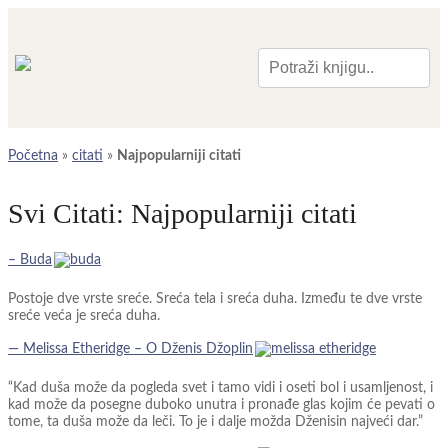
Pretraga
Početna
»
citati
»
Najpopularniji citati
Svi Citati:
Najpopularniji citati
– Buda
Postoje dve vrste sreće. Sreća tela i sreća duha. Između te dve vrste
sreće veća je sreća duha.
― Melissa Etheridge – O Dženis Džoplin
“Kad duša može da pogleda svet i tamo vidi i oseti bol i usamljenost, i
kad može da posegne duboko unutra i pronađe glas kojim će pevati o
tome, ta duša može da leči. To je i dalje možda Dženisin najveći dar.”