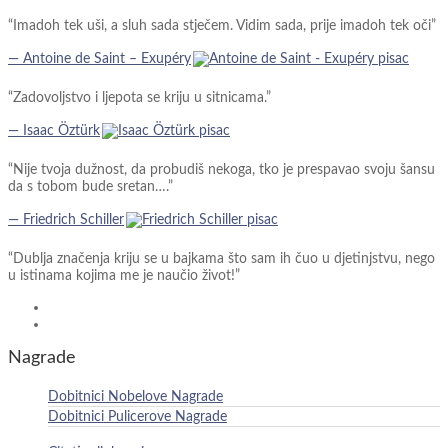
“Imadoh tek uši, a sluh sada stječem. Vidim sada, prije imadoh tek oči”
― Antoine de Saint – Exupéry
“Zadovoljstvo i ljepota se kriju u sitnicama.”
― Isaac Öztürk
“Nije tvoja dužnost, da probudiš nekoga, tko je prespavao svoju šansu
da s tobom bude sretan….”
― Friedrich Schiller
“Dublja značenja kriju se u bajkama što sam ih čuo u djetinjstvu, nego
u istinama kojima me je naučio život!”
Nagrade
Dobitnici Nobelove Nagrade
Dobitnici Pulicerove Nagrade