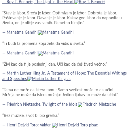
― Roy T. Bennett, The Light in the Heart
“Stav je izbor. Sreća je izbor. Optimizam je izbor. Dobrota je izbor.
Poštovanje je izbor. Davanje je izbor. Kakav god izbor da napravite u
životu, on je oličje vas samih. Pametno birajte.”
― Mahatma Gandhi
“Ti budi ta promena koju želiš da vidiš u svetu.”
― Mahatma Gandhi
“Živi kao da ti je poslednji dan. Uči kao da ćeš živeti večno.”
― Martin Luther King Jr., A Testament of Hope: The Essential Writings
and Speeches
“Tama ne može da istera tamu: Samo svetlost može to da učini.
Mržnja ne može da istera mržnju: Jedino ljubav to može da učini.”
― Friedrich Nietzsche, Twilight of the Idols
“Bez muzike, život bi bio greška.”
― Henri Dejvid Toro: Valden