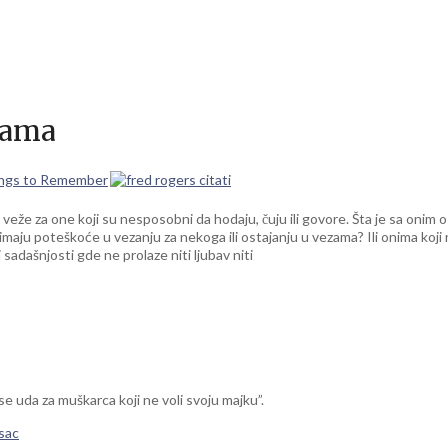
zama
ings to Remember
že za one koji su nesposobni da hodaju, čuju ili govore. Šta je sa onim o
imaju poteškoće u vezanju za nekoga ili ostajanju u vezama? Ili onima koji n
 sadašnjosti gde ne prolaze niti ljubav niti
e uda za muškarca koji ne voli svoju majku”.