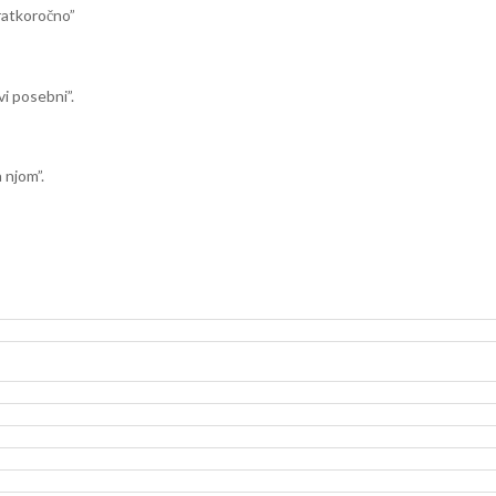
kratkoročno”
vi posebni”.
 njom”.