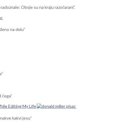
 radoznale: Oboje su na kraju razočarani”.
ađeno na delu”
e”
d čega”
hile Editing My Life
onakve kakvi jesu”