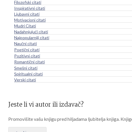
Filozofski citati
Inspirativni citati
Ljubavni citati
Motivacioni citati
Mudri Citati
Nadahnjujući citati
Najpopularniji citati
Naučni citati
Poetični citati
Pozitivni citati
Romantični citati
Smešni citati
Spiritualni citati
Verski citati
Jeste li vi autor ili izdavač?
Promovišite vašu knjigu pred hiljadama ljubitelja knjiga. Knjig