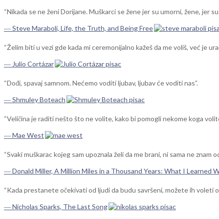
“Nikada se ne ženi Dorijane. Muškarci se žene jer su umorni, žene, jer su
― Steve Maraboli, Life, the Truth, and Being Free
“Želim biti u vezi gde kada mi ceremonijalno kažeš da me voliš, već je ur
― Julio Cortázar
“Dođi, spavaj samnom. Nećemo voditi ljubav, ljubav će voditi nas”.
― Shmuley Boteach
“Veličina je raditi nešto što ne volite, kako bi pomogli nekome koga volit
― Mae West
“Svaki muškarac kojeg sam upoznala želi da me brani, ni sama ne znam o
― Donald Miller, A Million Miles in a Thousand Years: What I Learned W
“Kada prestanete očekivati od ljudi da budu savršeni, možete ih voleti 
― Nicholas Sparks, The Last Song