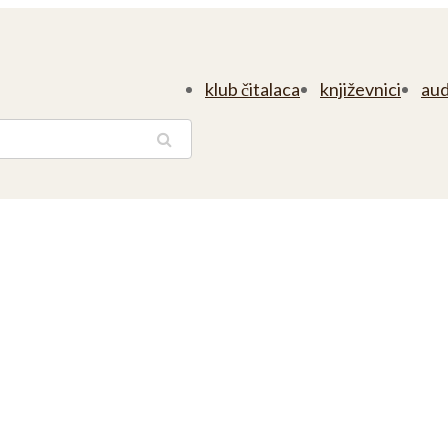
klub čitalaca
književnici
aud
traga