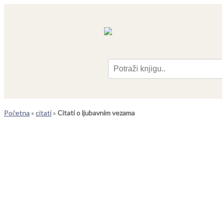
Pre
Početna
»
citati
»
Citati o ljubavnim vezama