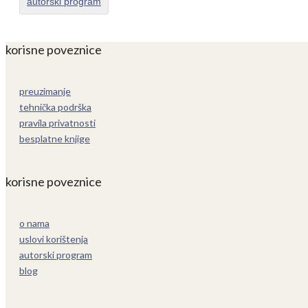
autorski program
korisne poveznice
preuzimanje
tehnička podrška
pravila privatnosti
besplatne knjige
korisne poveznice
o nama
uslovi korištenja
autorski program
blog