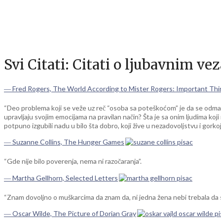
Svi Citati:
Citati o ljubavnim ve
― Fred Rogers, The World According to Mister Rogers: Important Th
“Deo problema koji se veže uz reč “osoba sa poteškoćom” je da se odma ve
upravljaju svojim emocijama na pravilan način? Šta je sa onim ljudima koji 
potpuno izgubili nadu u bilo šta dobro, koji žive u nezadovoljstvu i gorkoj
― Suzanne Collins, The Hunger Games
“Gde nije bilo poverenja, nema ni razočaranja”.
― Martha Gellhorn, Selected Letters
“Znam dovoljno o muškarcima da znam da, ni jedna žena nebi trebala da s
― Oscar Wilde, The Picture of Dorian Gray