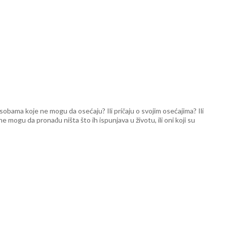
sobama koje ne mogu da osećaju? Ili pričaju o svojim osećajima? Ili
e mogu da pronađu ništa što ih ispunjava u životu, ili oni koji su