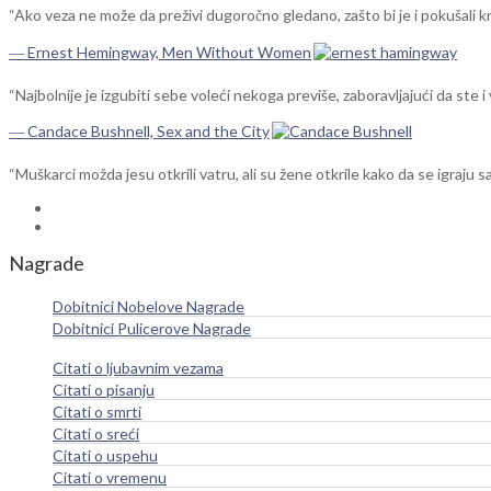
“Ako veza ne može da preživi dugoročno gledano, zašto bi je i pokušali 
― Ernest Hemingway, Men Without Women
“Najbolnije je izgubiti sebe voleći nekoga previše, zaboravljajući da ste i 
― Candace Bushnell, Sex and the City
“Muškarci možda jesu otkrili vatru, ali su žene otkrile kako da se igraju sa
Nagrade
Dobitnici Nobelove Nagrade
Dobitnici Pulicerove Nagrade
Citati o ljubavnim vezama
Citati o pisanju
Citati o smrti
Citati o sreći
Citati o uspehu
Citati o vremenu