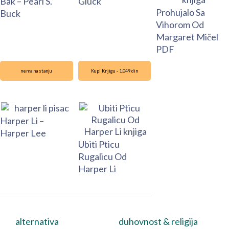
Bak – Pearl S.
Gluck
Prohujalo Sa
Buck
Vihorom Od
Margaret Mičel
PDF
nema na stanju
Kupi Knjigu - 1,049 din
Harper Li –
Harper Lee
Ubiti Pticu
Rugalicu Od
Harper Li
alternativa
duhovnost & religija