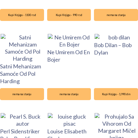
Kupi Knjigu - 1100 rsd
Kupi Knjigu - 990 rsd
nema na stanju
Bob Dilan – Bob
Ne Umirem Od En
Dylan
Bojer
Satni Mehanizam
Samoće Od Pol
Harding
nema na stanju
nema na stanju
Kupi Knjigu - 1,990 din
Perl Sidenstriker
Louise Elisabeth