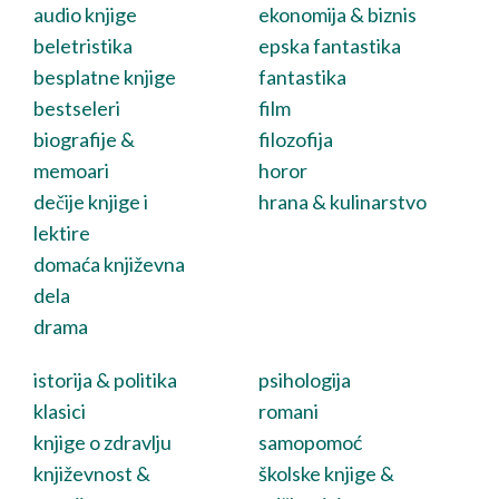
audio knjige
ekonomija & biznis
beletristika
epska fantastika
besplatne knjige
fantastika
bestseleri
film
biografije &
filozofija
memoari
horor
dečije knjige i
hrana & kulinarstvo
lektire
domaća književna
dela
drama
istorija & politika
psihologija
klasici
romani
knjige o zdravlju
samopomoć
književnost &
školske knjige &