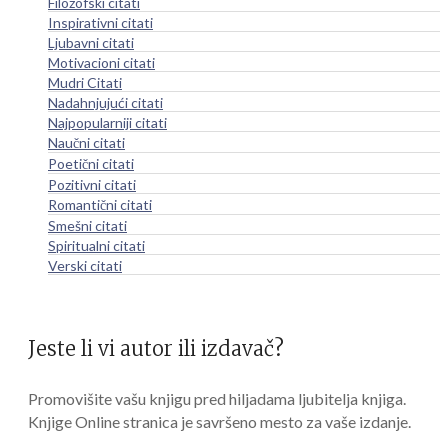
Filozofski citati
Inspirativni citati
Ljubavni citati
Motivacioni citati
Mudri Citati
Nadahnjujući citati
Najpopularniji citati
Naučni citati
Poetični citati
Pozitivni citati
Romantični citati
Smešni citati
Spiritualni citati
Verski citati
Jeste li vi autor ili izdavač?
Promovišite vašu knjigu pred hiljadama ljubitelja knjiga.
Knjige Online stranica je savršeno mesto za vaše izdanje.