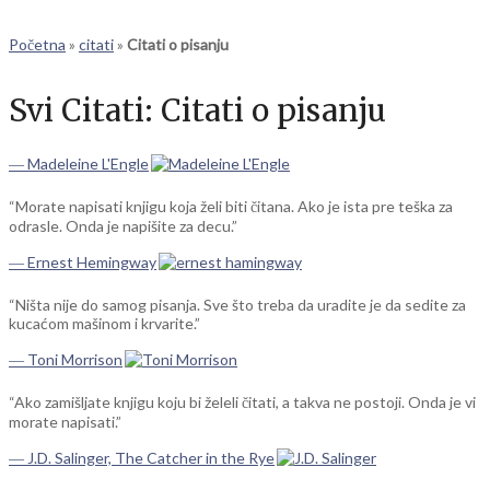
Početna
»
citati
»
Citati o pisanju
Svi Citati:
Citati o pisanju
― Madeleine L'Engle
“Morate napisati knjigu koja želi biti čitana. Ako je ista pre teška za
odrasle. Onda je napišite za decu.”
― Ernest Hemingway
“Ništa nije do samog pisanja. Sve što treba da uradite je da sedite za
kucaćom mašinom i krvarite.”
― Toni Morrison
“Ako zamišljate knjigu koju bi želeli čitati, a takva ne postoji. Onda je vi
morate napisati.”
― J.D. Salinger, The Catcher in the Rye