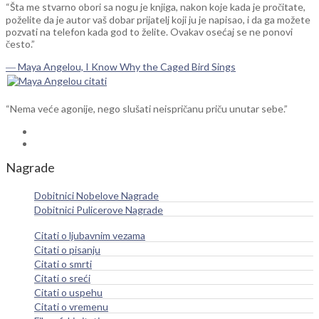
“Šta me stvarno obori sa nogu je knjiga, nakon koje kada je pročitate,
poželite da je autor vaš dobar prijatelj koji ju je napisao, i da ga možete
pozvati na telefon kada god to želite. Ovakav osećaj se ne ponovi
često.”
― Maya Angelou, I Know Why the Caged Bird Sings
“Nema veće agonije, nego slušati neispričanu priču unutar sebe.”
Nagrade
Dobitnici Nobelove Nagrade
Dobitnici Pulicerove Nagrade
Citati o ljubavnim vezama
Citati o pisanju
Citati o smrti
Citati o sreći
Citati o uspehu
Citati o vremenu