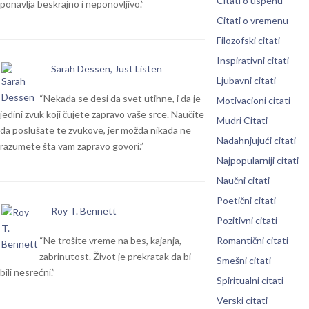
Citati o uspehu
ponavlja beskrajno i neponovljivo.”
Citati o vremenu
Filozofski citati
Inspirativni citati
― Sarah Dessen, Just Listen
Ljubavni citati
“Nekada se desi da svet utihne, i da je
Motivacioni citati
jedini zvuk koji čujete zapravo vaše srce. Naučite
Mudri Citati
da poslušate te zvukove, jer možda nikada ne
Nadahnjujući citati
razumete šta vam zapravo govori.”
Najpopularniji citati
Naučni citati
Poetični citati
― Roy T. Bennett
Pozitivni citati
“Ne trošite vreme na bes, kajanja,
Romantični citati
zabrinutost. Život je prekratak da bi
Smešni citati
bili nesrećni.”
Spiritualni citati
Verski citati