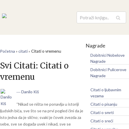
Pretraga
Nagrade
Početna
»
citati
»
Citati o vremenu
Dobitnici Nobelove
Nagrade
Svi Citati:
Citati o
Dobitnici Pulicerove
vremenu
Nagrade
Citati o ljubavnim
― Danilo Kiš
vezama
“Nikad se ništa ne ponavlja u istoriji
Citati o pisanju
ljudskih bića, sve što se na prvi pogled čini da je
Citati o smrti
isto jedva da je slično; svaki je čovek zvezda za
Citati o sreći
sebe, sve se događa uvek i nikad, sve se