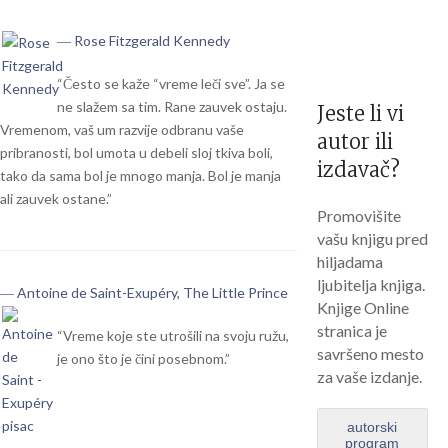
― Rose Fitzgerald Kennedy
“Često se kaže “vreme leči sve”. Ja se
ne slažem sa tim. Rane zauvek ostaju.
Jeste li vi
Vremenom, vaš um razvije odbranu vaše
autor ili
pribranosti, bol umota u debeli sloj tkiva boli,
izdavač?
tako da sama bol je mnogo manja. Bol je manja
ali zauvek ostane.”
Promovišite
vašu knjigu pred
hiljadama
ljubitelja knjiga.
― Antoine de Saint-Exupéry, The Little Prince
Knjige Online
stranica je
“Vreme koje ste utrošili na svoju ružu,
savršeno mesto
je ono što je čini posebnom.”
za vaše izdanje.
autorski
program