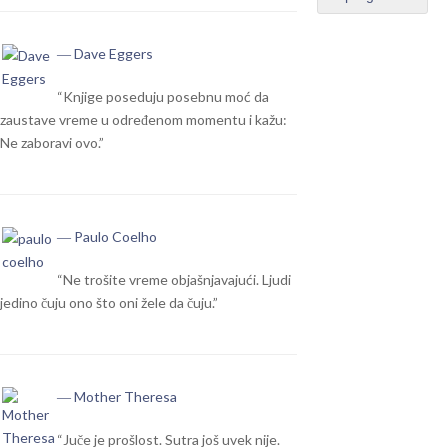
― Dave Eggers
“Knjige poseduju posebnu moć da
zaustave vreme u određenom momentu i kažu:
Ne zaboravi ovo.”
― Paulo Coelho
“Ne trošite vreme objašnjavajući. Ljudi
jedino čuju ono što oni žele da čuju.”
― Mother Theresa
“Juče je prošlost. Sutra još uvek nije.