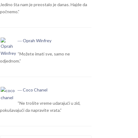
Jedino šta nam je preostalo je danas. Hajde da
počnemo.”
― Oprah Winfrey
“Možete imati sve, samo ne
odjednom.”
― Coco Chanel
“Ne trošite vreme udarajući u zid,
pokušavajući da napravite vrata.”