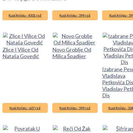
Kupi Knjigu - 4501 rsd
Kupi Knjigu - 599 rsd
Kupi Knjigu - 59
Zlice I Vilice Od
Novo Groblje Od
Nataša Govedić
Milica Špadijer
Izabrane Pe
Vladislava
Petkovića Di
Vladislav Pet
Dis
Kupi Knjigu - 627 rsd
Kupi Knjigu - 599 rsd
Kupi Knjigu - 32