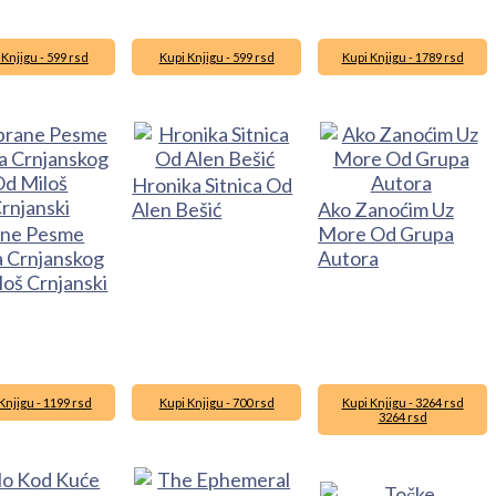
 Knjigu - 599 rsd
Kupi Knjigu - 599 rsd
Kupi Knjigu - 1789 rsd
Hronika Sitnica Od
Alen Bešić
Ako Zanoćim Uz
ane Pesme
More Od Grupa
a Crnjanskog
Autora
loš Crnjanski
Knjigu - 1199 rsd
Kupi Knjigu - 700 rsd
Kupi Knjigu - 3264 rsd
3264 rsd