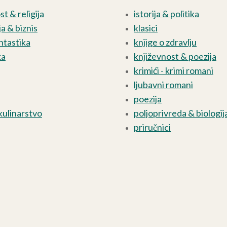
t & religija
istorija & politika
a & biznis
klasici
ntastika
knjige o zdravlju
ka
književnost & poezija
krimići - krimi romani
ljubavni romani
poezija
kulinarstvo
poljoprivreda & biologij
priručnici