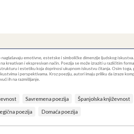
to naglašavaju emotivne, estetske i simboličke dimenzije ljudskog iskustv
zik na kreativan i ekspresivan način. Poezija se može izraziti u različitim for
m, strukturu i estetiku koja doprinosi ukupnom iskustvu čitanja. Osim tog
ustvima i perspektivama. Kroz poeziju, autori imaju priliku da izraze kompl
vući ih na razmišljanje.
ževnost
Savremena poezija
Španjolska književnost
egična poezija
Domaća poezija