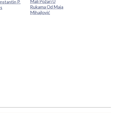
Mali Požari U
nstantin P.
Rukama Od Maja
is
Mihajlović