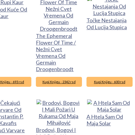
Kod Kuće Od
Kaur
Točke Nestajanja
Od Lucija Stupica
The Ephemeral
Flower Of Time /
Nežni Cvet
Vremena Od
Germain
Droogenbroodt
 Knjigu - 693 rsd
Kupi Knjigu - 2342 rsd
Kupi Knjigu - 600 rsd
A Htela Sam Od
Maja Solar
Brodovi, Bogovi I
ući Varvare