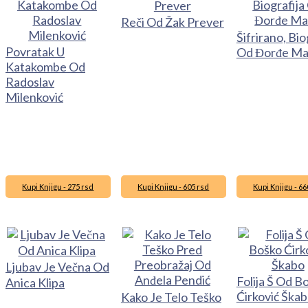
Reči Od Žak Prever
Šifrirano, Bio
Povratak U
Od Đorđe Ma
Katakombe Od
Radoslav
Milenković
Kupi Knjigu - 275 rsd
Kupi Knjigu - 605 rsd
Kupi Knjigu - 66
Ljubav Je Večna Od
Folija Š Od B
Anica Klipa
Ćirković Ška
Kako Je Telo Teško