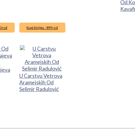
Od Ko
Kavaf
0 rsd
Kupi Knjigu - 899 rsd
d
jeva
U Carstvu Vetrova
Aramejskih Od
Selimir Radulović