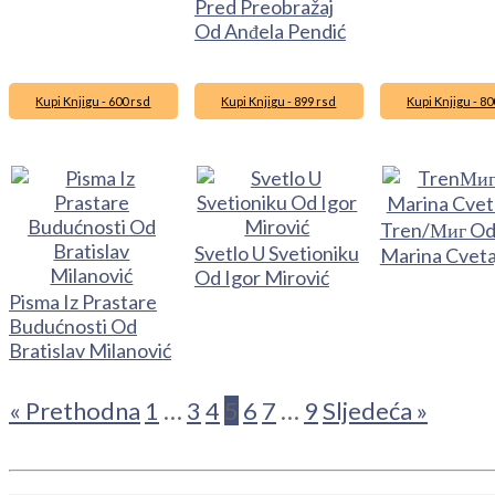
Pred Preobražaj
Od Anđela Pendić
Kupi Knjigu - 600 rsd
Kupi Knjigu - 899 rsd
Kupi Knjigu - 80
Tren/Миг O
Svetlo U Svetioniku
Marina Cveta
Od Igor Mirović
Pisma Iz Prastare
Budućnosti Od
Bratislav Milanović
« Prethodna
1
…
3
4
5
6
7
…
9
Sljedeća »