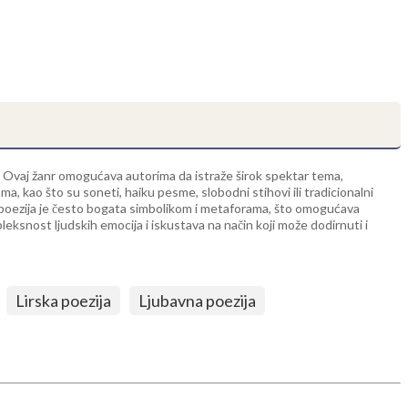
a. Ovaj žanr omogućava autorima da istraže širok spektar tema,
mama, kao što su soneti, haiku pesme, slobodni stihovi ili tradicionalni
a, poezija je često bogata simbolikom i metaforama, što omogućava
eksnost ljudskih emocija i iskustava na način koji može dodirnuti i
Lirska poezija
Ljubavna poezija