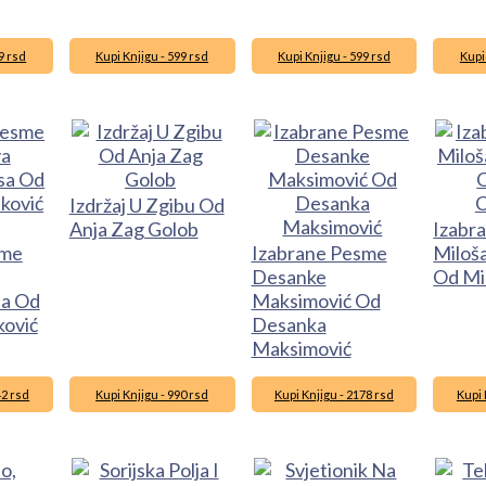
9 rsd
Kupi Knjigu - 599 rsd
Kupi Knjigu - 599 rsd
Kupi
Izdržaj U Zgibu Od
Anja Zag Golob
Izabr
sme
Izabrane Pesme
Miloš
Desanke
Od Mi
sa Od
Maksimović Od
ković
Desanka
Maksimović
42 rsd
Kupi Knjigu - 990 rsd
Kupi Knjigu - 2178 rsd
Kupi 