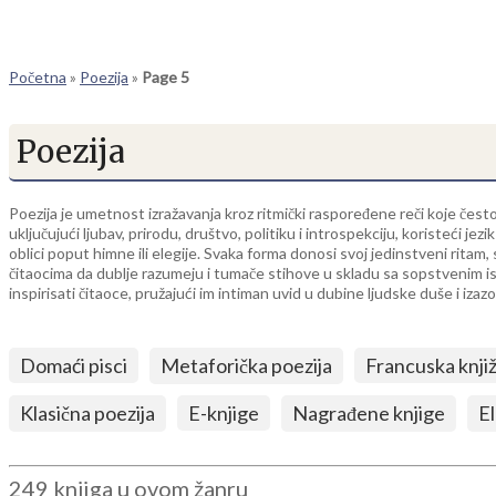
Početna
»
Poezija
»
Page 5
Poezija
Poezija je umetnost izražavanja kroz ritmički raspoređene reči koje čes
uključujući ljubav, prirodu, društvo, politiku i introspekciju, koristeći je
oblici poput himne ili elegije. Svaka forma donosi svoj jedinstveni rita
čitaocima da dublje razumeju i tumače stihove u skladu sa sopstvenim isk
inspirisati čitaoce, pružajući im intiman uvid u dubine ljudske duše i izazo
Domaći pisci
Metaforička poezija
Francuska knji
Klasična poezija
E-knjige
Nagrađene knjige
El
249 knjiga u ovom žanru