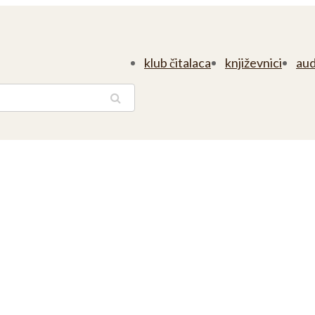
klub čitalaca
književnici
aud
traga