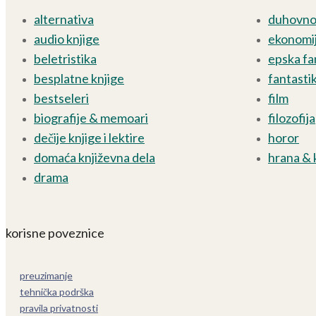
alternativa
duhovnos
audio knjige
ekonomij
beletristika
epska fa
besplatne knjige
fantasti
bestseleri
film
biografije & memoari
filozofija
dečije knjige i lektire
horor
domaća književna dela
hrana & 
drama
korisne poveznice
preuzimanje
tehnička podrška
pravila privatnosti