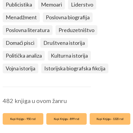
Publicistika
Memoari
Liderstvo
Menadžment
Poslovna biografija
Poslovna literatura
Preduzetništvo
Domaći pisci
Društvena istorija
Politička analiza
Kulturna istorija
Vojna istorija
Istorijska biografska fikcija
482 knjiga u ovom žanru
Kupi Knjigu - 950 rsd
Kupi Knjigu - 899 rsd
Kupi Knjigu - 1320 rsd