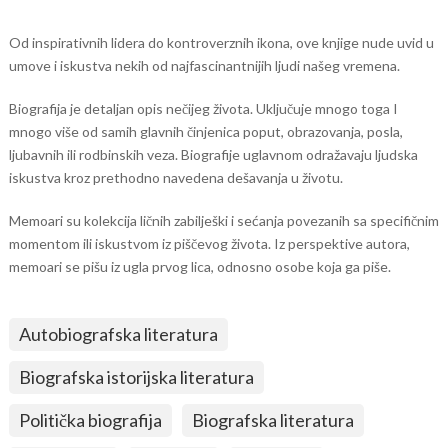
Od inspirativnih lidera do kontroverznih ikona, ove knjige nude uvid u
umove i iskustva nekih od najfascinantnijih ljudi našeg vremena.
Biografija je detaljan opis nečijeg života. Uključuje mnogo toga I
mnogo više od samih glavnih činjenica poput, obrazovanja, posla,
ljubavnih ili rodbinskih veza. Biografije uglavnom odražavaju ljudska
iskustva kroz prethodno navedena dešavanja u životu.
Memoari su kolekcija ličnih zabilješki i sećanja povezanih sa specifičnim
momentom ili iskustvom iz piščevog života. Iz perspektive autora,
memoari se pišu iz ugla prvog lica, odnosno osobe koja ga piše.
Autobiografska literatura
Biografska istorijska literatura
Politička biografija
Biografska literatura