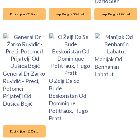
Dario Šler
Kupi Knjigu - 2934 rsd
Kupi Knjigu - 9047 rsd
Kupi Knjigu - 4976 rsd
Manijak Od
Benhamin
General Dr Žarko
Labatut
O Želji Da Se
Ruvidić – Preci,
Bude
Potomci I
Beskoristan Od
Prijatelji Od
Dominique
Dušica Bojić
Petitfaux, Hugo
Pratt
Kupi Knjigu - 1650 rsd