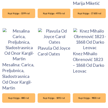
Marija Miketić
Kupi Knjigu - 1099 rsd
Kupi Knjigu - 4976 rsd
Kupi Knjigu - 17 600 rsd
Plavuša Od Joyce
Knez Mihailo
Carol Oates
Obrenović 1823
Mesalina: Carica,
– 1868 Od Darko
Preljubnica,
Leovac
Sladostrasnica
Od Onor Kargil-
Martin
Kupi Knjigu - 880 rsd
Kupi Knjigu - 1892 rsd
Kupi Knjigu - 9800 rsd