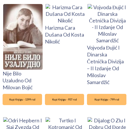
Harizma Cara
Dušana Od Kosta
Nikolić
Vojvoda Đujić I
Dinarska
Četnička Divizija
– II Izdanje Od
Nije Bilo
Miloslav
Uzaludno Od
Samardžić
Milovan Bojić
Kupi Knjigu - 1399 rsd
Kupi Knjigu - 957 rsd
Kupi Knjigu - 799 rsd