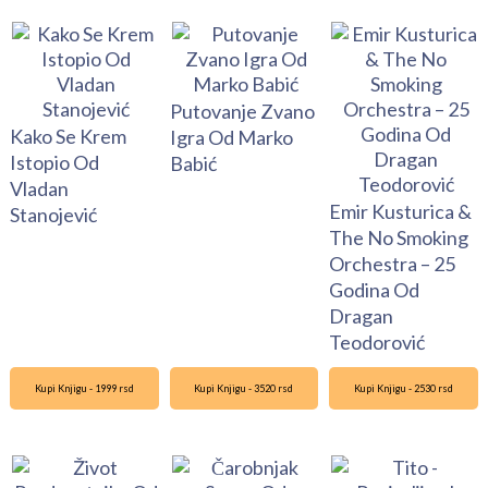
Putovanje Zvano
Kako Se Krem
Igra Od Marko
Istopio Od
Babić
Vladan
Emir Kusturica &
Stanojević
The No Smoking
Orchestra – 25
Godina Od
Dragan
Teodorović
Kupi Knjigu - 1999 rsd
Kupi Knjigu - 3520 rsd
Kupi Knjigu - 2530 rsd