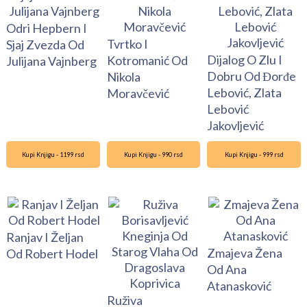
Odri Hepbern I
Tvrtko I
Sjaj Zvezda Od
Dijalog O Zlu I
Kotromanić Od
Julijana Vajnberg
Dobru Od Đorđe
Nikola
Lebović, Zlata
Moravčević
Lebović
Jakovljević
Kupi Knjigu - 1199 rsd
Kupi Knjigu - 990 rsd
Kupi Knjigu - 999 rsd
Ranjav I Željan
Zmajeva Žena
Od Robert Hodel
Od Ana
Atanasković
Ruživa