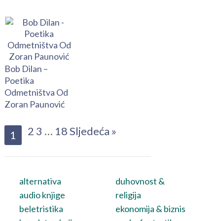
Bob Dilan –
Poetika
Odmetništva Od
Zoran Paunović
2
3
…
18
Sljedeća »
1
alternativa
duhovnost &
audio knjige
religija
beletristika
ekonomija & biznis