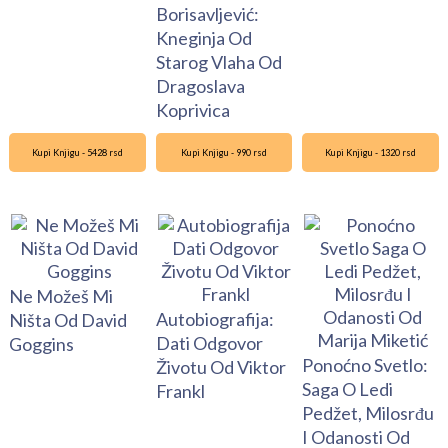
Borisavljević:
Kneginja Od
Starog Vlaha Od
Dragoslava
Koprivica
Kupi Knjigu - 5428 rsd
Kupi Knjigu - 990 rsd
Kupi Knjigu - 1320 rsd
Ne Možeš Mi
Autobiografija:
Ništa Od David
Dati Odgovor
Goggins
Ponoćno Svetlo:
Životu Od Viktor
Saga O Ledi
Frankl
Pedžet, Milosrđu
I Odanosti Od