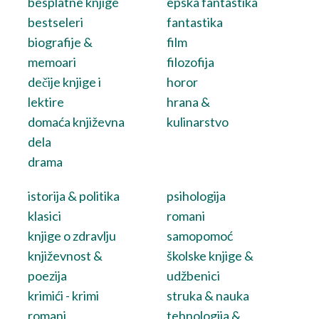
besplatne knjige
epska fantastika
bestseleri
fantastika
biografije &
film
memoari
filozofija
dečije knjige i
horor
lektire
hrana &
domaća književna
kulinarstvo
dela
drama
istorija & politika
psihologija
klasici
romani
knjige o zdravlju
samopomoć
književnost &
školske knjige &
poezija
udžbenici
krimići - krimi
struka & nauka
romani
tehnologija &