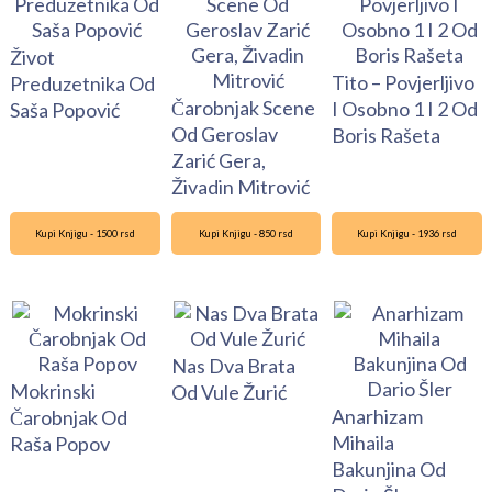
Život
Tito – Povjerljivo
Preduzetnika Od
Čarobnjak Scene
I Osobno 1 I 2 Od
Saša Popović
Od Geroslav
Boris Rašeta
Zarić Gera,
Živadin Mitrović
Kupi Knjigu - 1500 rsd
Kupi Knjigu - 850 rsd
Kupi Knjigu - 1936 rsd
Nas Dva Brata
Mokrinski
Od Vule Žurić
Anarhizam
Čarobnjak Od
Mihaila
Raša Popov
Bakunjina Od