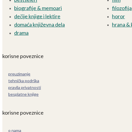
biografije & memoari
filozofija
dečije knjige i lektire
horor
domaća književna dela
hrana & 
drama
korisne poveznice
preuzimanje
tehnička podrška
pravila privatnosti
besplatne knjige
korisne poveznice
o nama