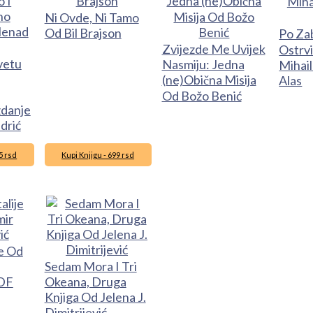
Ni Ovde, Ni Tamo
Od Bil Brajson
Po Za
Zvijezde Me Uvijek
Ostrv
vetu
Nasmiju: Jedna
Mihail
(ne)Obična Misija
Alas
Od Božo Benić
zdanje
drić
5 rsd
Kupi Knjigu - 699 rsd
je Od
Sedam Mora I Tri
DF
Okeana, Druga
Knjiga Od Jelena J.
Dimitrijević