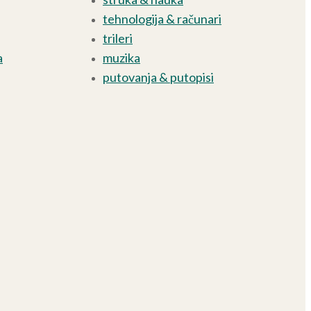
tehnologija & računari
trileri
a
muzika
putovanja & putopisi