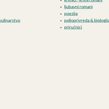
ljubavni romani
poezija
kulinarstvo
poljoprivreda & biologij
priručnici