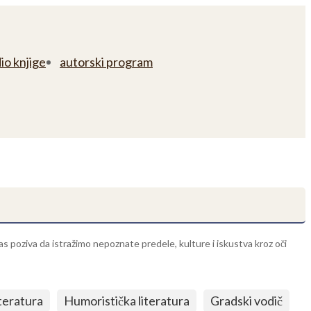
io knjige
autorski program
nas poziva da istražimo nepoznate predele, kulture i iskustva kroz oči
iteratura
Humoristička literatura
Gradski vodič