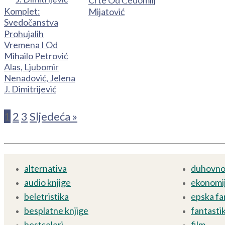
Komplet:
Mijatović
Svedočanstva
Prohujalih
Vremena I Od
Mihailo Petrović
Alas, Ljubomir
Nenadović, Jelena
J. Dimitrijević
1
2
3
Sljedeća »
alternativa
duhovnos
audio knjige
ekonomij
beletristika
epska fa
besplatne knjige
fantasti
bestseleri
film