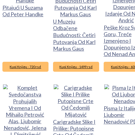
Pitajući U Suzama
Od Peter Handke
U Muzeju
Peške Kroz S
Odbačene
Goru, Treće
Budućnosti: Četiri
Izmenjeno I
Putovanja Od Karl
Dopunjeno I
Markus Gaus
Od Nenad An
Kupi Knjigu - 720 rsd
Kupi Knjigu - 1499 rsd
Kupi Knjigu - 60
Pisma Iz Itali
Ljubomir
Nenadović P
Carigradske Slike I
Prilike: Putopisne
Crte Od Čedomilj