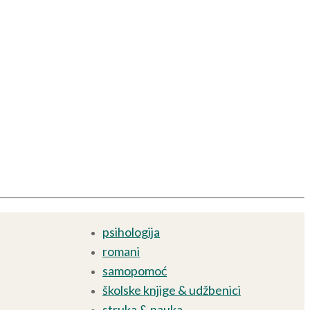
psihologija
romani
samopomoć
školske knjige & udžbenici
struka & nauka