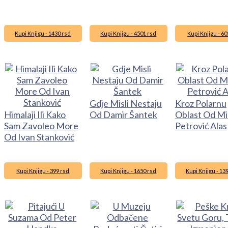
Kupi Knjigu - 1430 rsd
Kupi Knjigu - 4501 rsd
Kupi Knjigu - 60
Gdje Misli Nestaju
Kroz Polarnu
Himalaji Ili Kako
Od Damir Šantek
Oblast Od Mi
Sam Zavoleo More
Petrović Alas
Od Ivan Stanković
Kupi Knjigu - 399 rsd
Kupi Knjigu - 1650 rsd
Kupi Knjigu - 13