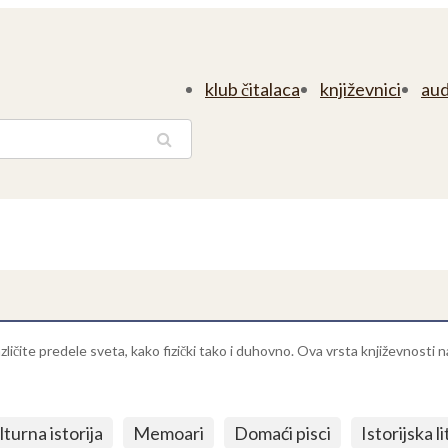
klub čitalaca
književnici
aud
traga
zličite predele sveta, kako fizički tako i duhovno. Ova vrsta književnosti 
lturna istorija
Memoari
Domaći pisci
Istorijska l