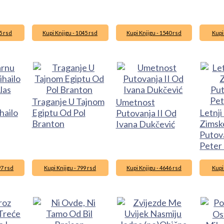
5 rsd
Kupi Knjigu - 1045 rsd
Kupi Knjigu - 1540 rsd
Kupi
Traganje U Tajnom
Umetnost
hailo
Egiptu Od Pol
Letnj
Putovanja II Od
Branton
Zims
Ivana Dukčević
Putov
Peter
97 rsd
Kupi Knjigu - 799 rsd
Kupi Knjigu - 4646 rsd
Kupi