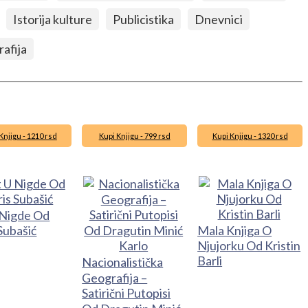
Istorija kulture
Publicistika
Dnevnici
afija
Knjigu - 1210 rsd
Kupi Knjigu - 799 rsd
Kupi Knjigu - 1320 rsd
 Nigde Od
Subašić
Mala Knjiga O
Njujorku Od Kristin
Barli
Nacionalistička
Geografija –
Satirični Putopisi