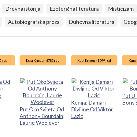
Drevna istorija
Ezoterična literatura
Misticizam
Autobiografska proza
Duhovna literatura
Geogr
5 rsd
Kupi Knjigu - 6783 rsd
Kupi Knjigu - 1099 rsd
Kupi 
d
Put U
Kenija: Damari
Boris 
Put Oko Svijeta Od
Divljine Od Viktor
Anthony Bourdain,
Lazić
Laurie Woolever