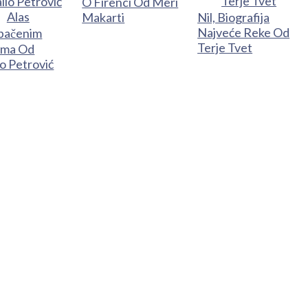
O Firenci Od Meri
Makarti
Nil, Biografija
Najveće Reke Od
bačenim
Terje Tvet
ima Od
o Petrović