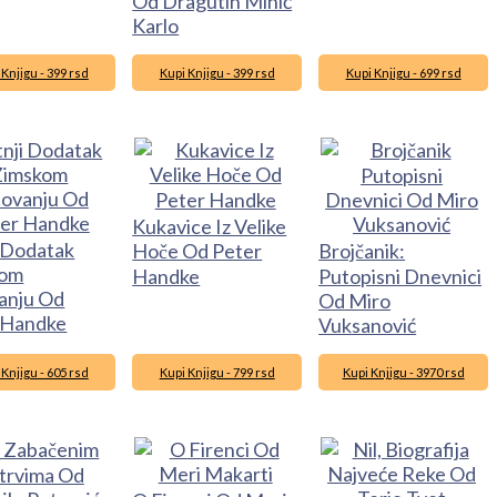
Od Dragutin Minić
Karlo
 Knjigu - 399 rsd
Kupi Knjigu - 399 rsd
Kupi Knjigu - 699 rsd
Kukavice Iz Velike
i Dodatak
Hoče Od Peter
Brojčanik:
kom
Handke
Putopisni Dnevnici
anju Od
Od Miro
 Handke
Vuksanović
 Knjigu - 605 rsd
Kupi Knjigu - 799 rsd
Kupi Knjigu - 3970 rsd