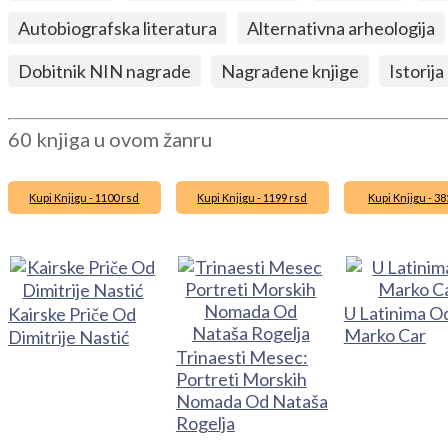
Autobiografska literatura
Alternativna arheologija
Dobitnik NIN nagrade
Nagrađene knjige
Istorija
60 knjiga u ovom žanru
Kupi Knjigu - 1100 rsd
Kupi Knjigu - 1199 rsd
Kupi Knjigu - 38
U Latinima O
Kairske Priče Od
Marko Car
Dimitrije Nastić
Trinaesti Mesec:
Portreti Morskih
Nomada Od Nataša
Rogelja