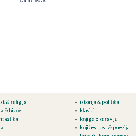
t & religija
istorija & politika
a & biznis
klasici
ntastika
knjige o zdravlju
ka
književnost & poezija
krimići - krimi romani