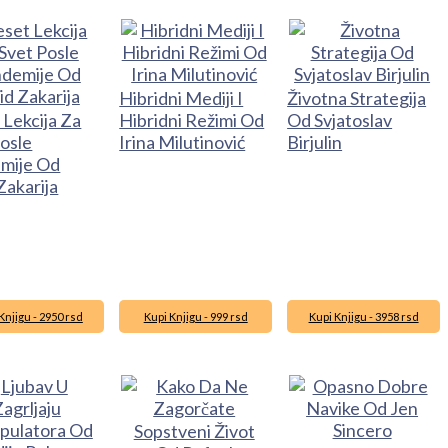
Hibridni Mediji I
Životna Strategija
 Lekcija Za
Hibridni Režimi Od
Od Svjatoslav
osle
Irina Milutinović
Birjulin
mije Od
Zakarija
Knjigu - 2950 rsd
Kupi Knjigu - 999 rsd
Kupi Knjigu - 3958 rsd