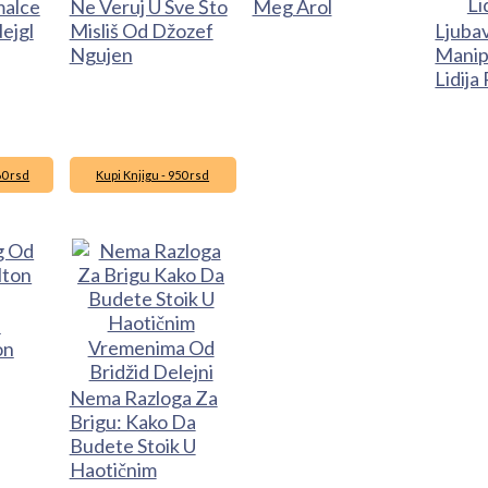
malce
Ne Veruj U Sve Što
Meg Arol
ejgl
Misliš Od Džozef
Ljubav
Ngujen
Manip
Lidija
60 rsd
Kupi Knjigu - 950 rsd
d
on
Nema Razloga Za
Brigu: Kako Da
Budete Stoik U
Haotičnim