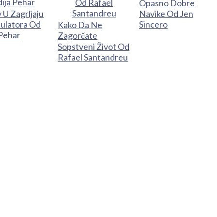
Opasno Dobre
 U Zagrljaju
Navike Od Jen
ulatora Od
Sincero
Kako Da Ne
 Pehar
Zagorčate
Sopstveni Život Od
Rafael Santandreu