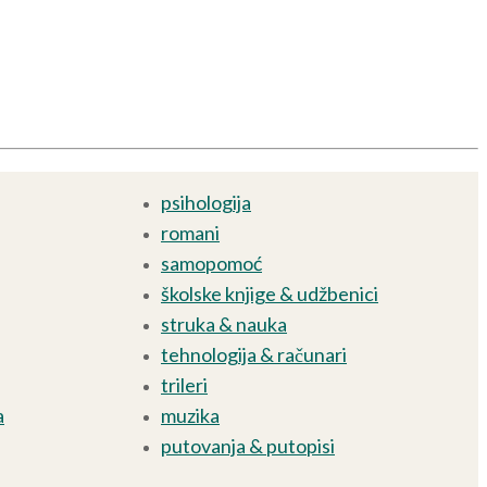
psihologija
romani
samopomoć
školske knjige & udžbenici
struka & nauka
tehnologija & računari
trileri
a
muzika
putovanja & putopisi