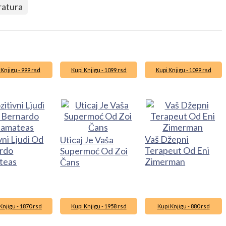
ratura
 Knjigu - 999 rsd
Kupi Knjigu - 1099 rsd
Kupi Knjigu - 1099 rsd
vni Ljudi Od
Vaš Džepni
Uticaj Je Vaša
rdo
Terapeut Od Eni
Supermoć Od Zoi
teas
Zimerman
Čans
Knjigu - 1870 rsd
Kupi Knjigu - 1958 rsd
Kupi Knjigu - 880 rsd