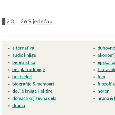
1
2
3
…
26
Sljedeća »
alternativa
duhovnos
audio knjige
ekonomij
beletristika
epska fa
besplatne knjige
fantasti
bestseleri
film
biografije & memoari
filozofija
dečije knjige i lektire
horor
domaća književna dela
hrana & 
drama