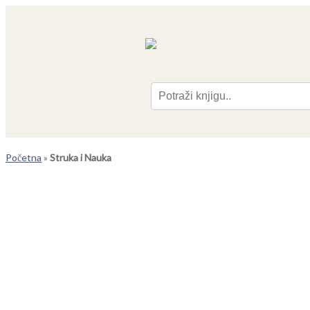
Pre
Početna
»
Struka i Nauka