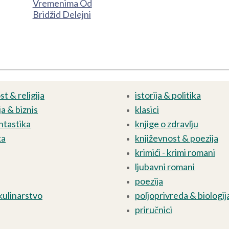
Vremenima Od
Bridžid Delejni
t & religija
istorija & politika
a & biznis
klasici
ntastika
knjige o zdravlju
ka
književnost & poezija
krimići - krimi romani
ljubavni romani
poezija
kulinarstvo
poljoprivreda & biologij
priručnici