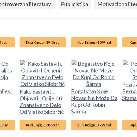
ntroverzna literatura
Publicistika
Motivaciona lite
9 rsd
Kupi Knjigu - 3940 rsd
Kupi Knjigu - 1099 rsd
Kupi
Poziti
ljes I
Bogatstvo Koje
Berna
Kako Sastaviti,
Novac Ne Može Da
Stama
Objaviti I Ocijeniti
Kupi Od Robin
Znanstveno Delo
Šarma
Od Vlatko Silobrčić
50 rsd
Kupi Knjigu - 3872 rsd
Kupi Knjigu - 1299 rsd
Kupi 