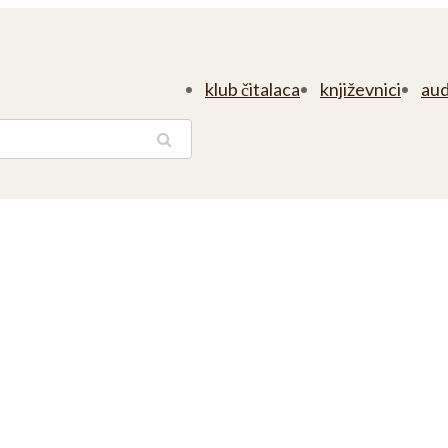
klub čitalaca
književnici
aud
traga