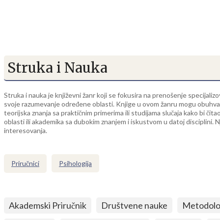
Struka i Nauka
Struka i nauka je književni žanr koji se fokusira na prenošenje specijalizo
svoje razumevanje određene oblasti. Knjige u ovom žanru mogu obuhvatiti 
teorijska znanja sa praktičnim primerima ili studijama slučaja kako bi č
oblasti ili akademika sa dubokim znanjem i iskustvom u datoj disciplini. N
interesovanja.
Priručnici
Psihologija
Akademski Priručnik
Društvene nauke
Metodolog