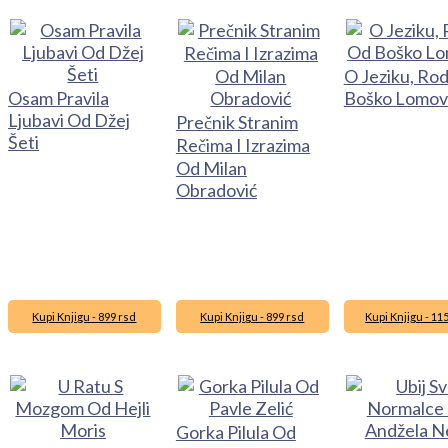
O Jeziku, Ro
Osam Pravila
Boško Lomov
Ljubavi Od Džej
Prečnik Stranim
Šeti
Rečima I Izrazima
Od Milan
Obradović
Kupi Knjigu - 899 rsd
Kupi Knjigu - 899 rsd
Kupi Knjigu - 11
Gorka Pilula Od