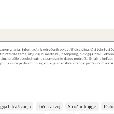
vanog znanja i informacija iz određenih oblasti ili disciplina. Ovi tekstovi
različite teme, uključujući medicinu, inženjering, biologiju, fiziku, eko
itaocima pružile sveobuhvatno razumevanje datog područja. Stručne knjige 
jihova svrha je da informišu, edukuju i nadahnu čitaoce, pružajući im alate 
ija Istraživanja
Lični razvoj
Stručne knjige
Psih