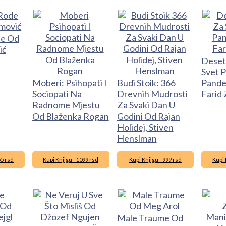
de Od
ić
Deset
Svet P
Moberi: Psihopati I
Budi Stoik: 366
Pande
Sociopati Na
Drevnih Mudrosti
Farid 
Radnome Mjestu
Za Svaki Dan U
Od Blaženka Rogan
Godini Od Rajan
Holidej, Stiven
Henslman
55 rsd
Kupi Knjigu - 1099 rsd
Kupi Knjigu - 999 rsd
Kupi 
Male Traume Od