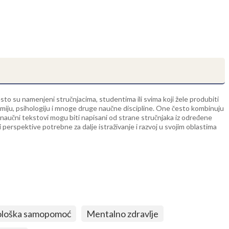
 često su namenjeni stručnjacima, studentima ili svima koji žele produbiti
nomiju, psihologiju i mnoge druge naučne discipline. One često kombinuju
i naučni tekstovi mogu biti napisani od strane stručnjaka iz određene
i perspektive potrebne za dalje istraživanje i razvoj u svojim oblastima
ološka samopomoć
Mentalno zdravlje