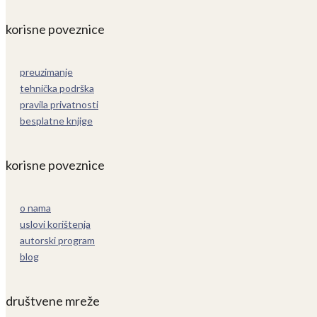
korisne poveznice
preuzimanje
tehnička podrška
pravila privatnosti
besplatne knjige
korisne poveznice
o nama
uslovi korištenja
autorski program
blog
društvene mreže