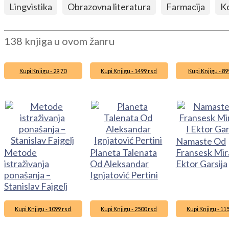
Lingvistika
Obrazovna literatura
Farmacija
Ko
138 knjiga u ovom žanru
Kupi Knjigu - 29,70
Kupi Knjigu - 1499 rsd
Kupi Knjigu - 89
Namaste Od
Metode
Planeta Talenata
Fransesk Mira
istraživanja
Od Aleksandar
Ektor Garsija
ponašanja –
Ignjatović Pertini
Stanislav Fajgelj
Kupi Knjigu - 1099 rsd
Kupi Knjigu - 2500 rsd
Kupi Knjigu - 11