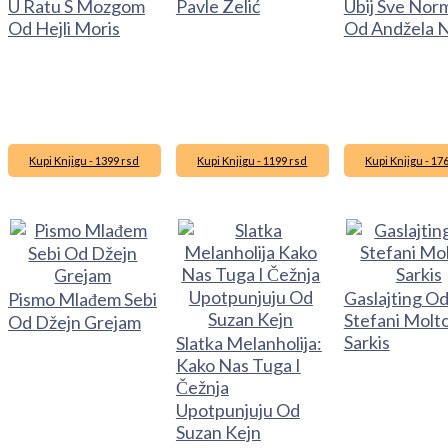
U Ratu S Mozgom
Pavle Zelić
Ubij Sve Nor
Od Hejli Moris
Od Andžela N
Kupi Knjigu - 1399 rsd
Kupi Knjigu - 1199 rsd
Kupi Knjigu - 17
Gaslajting O
Pismo Mlađem Sebi
Stefani Molt
Od Džejn Grejam
Sarkis
Slatka Melanholija:
Kako Nas Tuga I
Čežnja
Upotpunjuju Od
Suzan Kejn