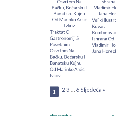
Veliki Ilustr
Kuvar:
Traktat O
Kombinova
Gastronomiji S
Ishrana Od
Posebnim
Vladimir Ho
Osvrtom Na
Jana Horeck
Bačku, Bećarsku I
Banatsku Kujnu
Od Marinko Arsić
Ivkov
2
3
…
6
Sljedeća »
1
alternativa
du