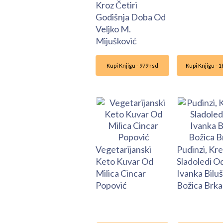
Kroz Četiri
Godišnja Doba Od
Veljko M.
Mijušković
Kupi Knjigu - 979 rsd
Kupi Knjigu - 
Vegetarijanski
Pudinzi, Kr
Keto Kuvar Od
Sladoledi O
Milica Cincar
Ivanka Biluš
Popović
Božica Brka