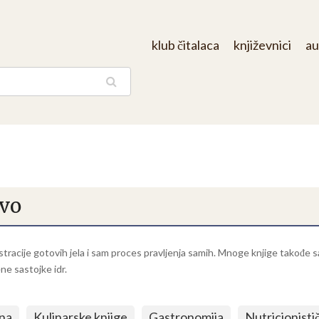
klub čitalaca
književnici
au
aga
tvo
stracije gotovih jela i sam proces pravljenja samih. Mnoge knjige takođe s
ne sastojke idr.
ina
Kulinarske knjige
Gastronomija
Nutricionisti