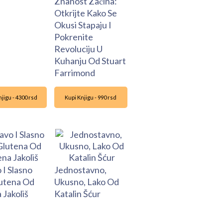
Znanost Začina:
Otkrijte Kako Se
Okusi Stapaju I
Pokrenite
Revoluciju U
Kuhanju Od Stuart
Farrimond
jigu - 4300 rsd
Kupi Knjigu - 990 rsd
 I Slasno
Jednostavno,
utena Od
Ukusno, Lako Od
 Jakoliš
Katalin Šćur