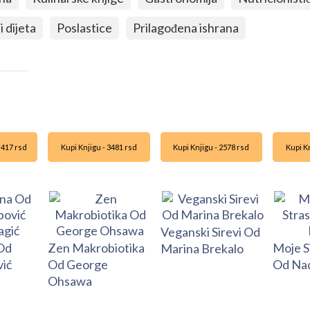
i dijeta
Poslastice
Prilagođena ishrana
 417 rsd
Kupi Knjigu - 3481 rsd
Kupi Knjigu - 2578 rsd
Kupi Kn
Veganski Sirevi Od
Od
Zen Makrobiotika
Moje S
Marina Brekalo
vić
Od George
Od Na
Ohsawa