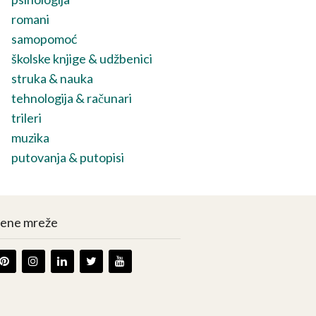
romani
samopomoć
školske knjige & udžbenici
struka & nauka
tehnologija & računari
trileri
muzika
putovanja & putopisi
vene mreže