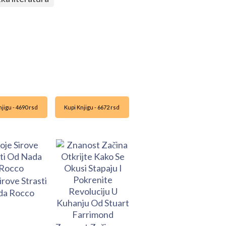
jigu - 4690 rsd
Kupi Knjigu - 6672 rsd
irove Strasti
da Rocco