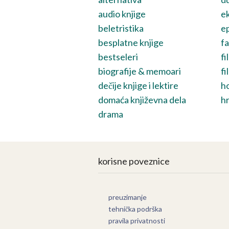
audio knjige
ek
beletristika
ep
besplatne knjige
fa
bestseleri
fi
biografije & memoari
fi
dečije knjige i lektire
h
domaća književna dela
hr
drama
korisne poveznice
preuzimanje
tehnička podrška
pravila privatnosti