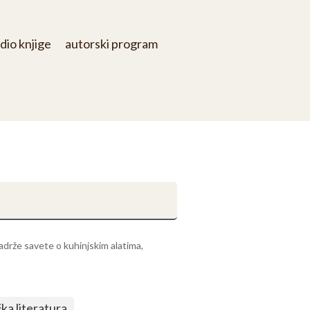
dio knjige
autorski program
adrže savete o kuhinjskim alatima,
čka literatura