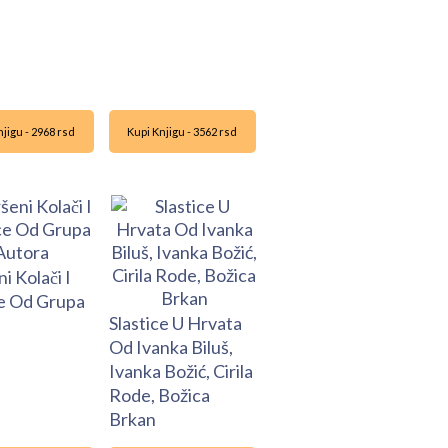
jigu - 2968 rsd
Kupi Knjigu - 3562 rsd
i Kolači I
ce Od Grupa
Slastice U Hrvata
a
Od Ivanka Biluš,
Ivanka Božić, Cirila
Rode, Božica
Brkan