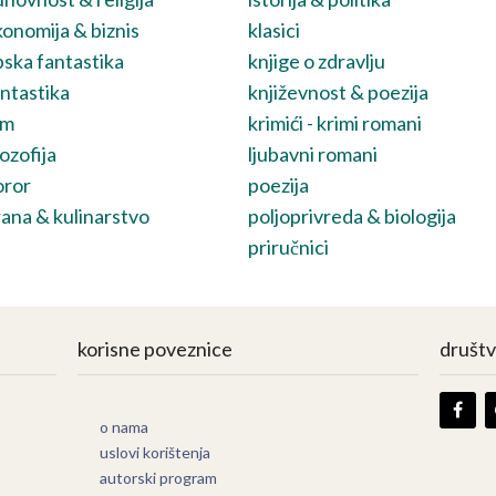
onomija & biznis
klasici
ska fantastika
knjige o zdravlju
ntastika
književnost & poezija
lm
krimići - krimi romani
lozofija
ljubavni romani
oror
poezija
ana & kulinarstvo
poljoprivreda & biologija
priručnici
korisne poveznice
društ
o nama
uslovi korištenja
autorski program