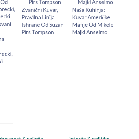
Zvanični Kuvar,
Naša Kuhinja:
Pravilna Linija
Kuvar Američke
ovani
Ishrane Od Suzan
Mafije Od Mikele
Pirs Tompson
Majkl Anselmo
na
recki,
i
hovnost & religija
istorija & politika