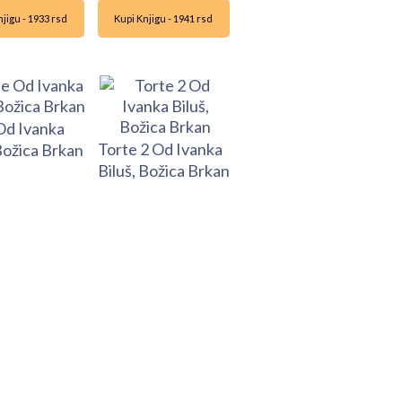
jigu - 1933 rsd
Kupi Knjigu - 1941 rsd
Od Ivanka
Torte 2 Od Ivanka
 Božica Brkan
Biluš, Božica Brkan