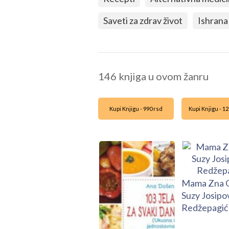
Saveti za zdrav život
Ishrana 
146 knjiga u ovom žanru
Kupi Knjigu - 990 rsd
Kupi Knjigu - 12
Mama Zna 
Suzy Josipo
Redžepagić