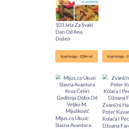
103 Jela Za Svaki
Dan Od Ana
Došen
Kupi Knjigu - 3234 rsd
Kupi Knjigu - 
Zvanični Ha
Poter Kuva
Mijus.co Ukusi:
Kolača I Pe
Slasna Avantura
Džoana Far