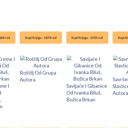
1864 rsd
Kupi Knjigu - 1874 rsd
Kupi Knjigu - 1935 rsd
Kupi Kn
Roštilj Od Grupa
Savršen
Autora
eme I
Savijače I Gibanice
Slasti
d
Od Ivanka Biluš,
Autor
,
Božica Brkan
n