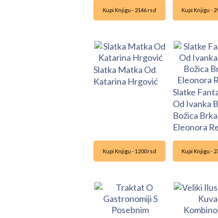
Kupi Knjigu - 2146 rsd
Kupi Knjigu - 
Slatka Matka Od
Katarina Hrgović
Slatke Fanta
Od Ivanka Bi
Božica Brka
Eleonora R
Kupi Knjigu - 1200 rsd
Kupi Knjigu - 