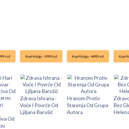
1999 rsd
Kupi Knjigu - 1990 rsd
Kupi Knjigu - 4490 rsd
Kupi Kn
Zdrava Ishrana -
Hranom Protiv
Zdravo
ri
Voće I Povrće Od
Starenja Od Grupa
Bez Gl
r
Ljiljana Barušić
Autora
Helena
civa Od
ou