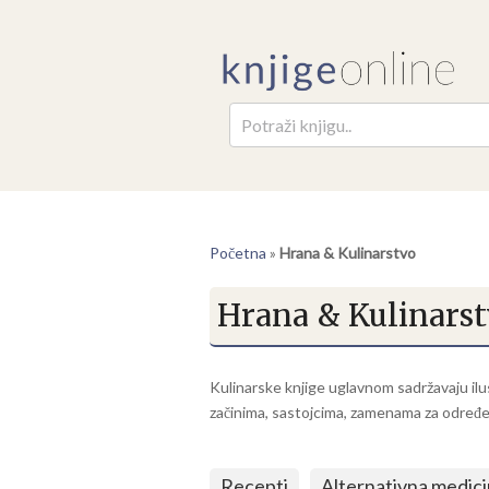
Pretr
Početna
»
Hrana & Kulinarstvo
Hrana & Kulinars
Kulinarske knjige uglavnom sadržavaju ilu
začinima, sastojcima, zamenama za određe
Recepti
Alternativna medic