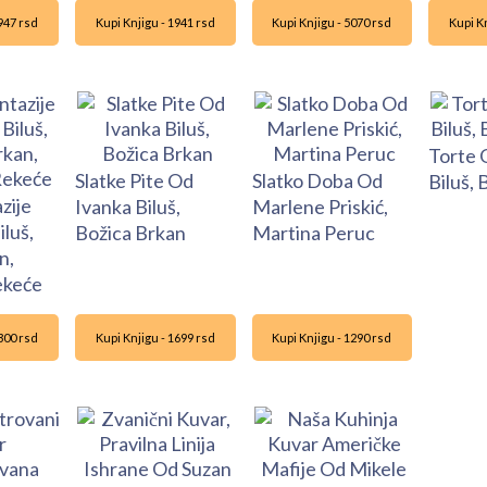
2947 rsd
Kupi Knjigu - 1941 rsd
Kupi Knjigu - 5070 rsd
Kupi Kn
Torte 
Slatke Pite Od
Slatko Doba Od
Biluš,
zije
Ivanka Biluš,
Marlene Priskić,
luš,
Božica Brkan
Martina Peruc
n,
ekeće
2300 rsd
Kupi Knjigu - 1699 rsd
Kupi Knjigu - 1290 rsd