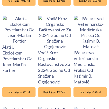
Kupi Knjigu - 4048 rsd
Kupi Knjigu - 1089 rsd
Kupi Knjigu - 1980 rsd
Alati U
Vodič Kroz
Pčelarstvo I
Ekološkom
Organsko
Veterinarsko-
Povrtlarstvu Od
Baštovanstvo Za
Medicinska
Jean-Martin
2024. Godinu Od
Praksa Od
Fortier
Snežana
Kazimir B.
Ognjenović
Matović
Kupi Knjigu - 4583 rsd
Kupi Knjigu - 1572 rsd
Kupi Knjigu - 550 rsd