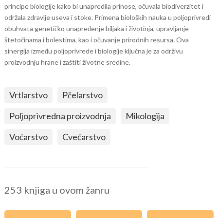
principe biologije kako bi unapredila prinose, očuvala biodiverzitet i
održala zdravlje useva i stoke. Primena bioloških nauka u poljoprivredi
obuhvata genetičko unapređenje biljaka i životinja, upravljanje
štetočinama i bolestima, kao i očuvanje prirodnih resursa. Ova
sinergija između poljoprivrede i biologije ključna je za održivu
proizvodnju hrane i zaštiti životne sredine.
Vrtlarstvo
Pčelarstvo
Poljoprivredna proizvodnja
Mikologija
Voćarstvo
Cvećarstvo
253 knjiga u ovom žanru