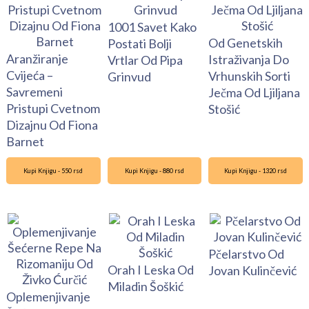
1001 Savet Kako
Od Genetskih
Postati Bolji
Aranžiranje
Istraživanja Do
Vrtlar Od Pipa
Cvijeća –
Vrhunskih Sorti
Grinvud
Savremeni
Ječma Od Ljiljana
Pristupi Cvetnom
Stošić
Dizajnu Od Fiona
Barnet
Kupi Knjigu - 550 rsd
Kupi Knjigu - 880 rsd
Kupi Knjigu - 1320 rsd
Pčelarstvo Od
Orah I Leska Od
Jovan Kulinčević
Miladin Šoškić
Oplemenjivanje