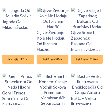
Jagoda Od
Miladin Šoškić
Gljive-Životinje
Gljive Srbije I
Koje Ne Hodaju
Zapadnog
Od Ibrahim
Balkana Od
Hadžić
Branislav Uzelac
Kupi Knjigu - 715 rsd
Kupi Knjigu - 550 rsd
Kupi Knjigu - 12 990 rsd
Geni I Prinos
Bašta – Velika
Suncokreta Od
Ilustrovana
Nada Hladni