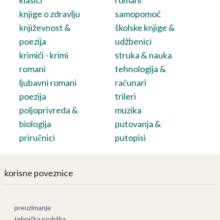
klasici
romani
knjige o zdravlju
samopomoć
književnost &
školske knjige &
poezija
udžbenici
krimići - krimi
struka & nauka
romani
tehnologija &
ljubavni romani
računari
poezija
trileri
poljoprivreda &
muzika
biologija
putovanja &
priručnici
putopisi
korisne poveznice
preuzimanje
tehnička podrška