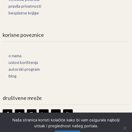
pravila privatnosti
besplatne knjige
korisne poveznice
o nama
uslovi korištenja
autorski program
blog
društvene mreže
Naša stranica koristi kolačiće kako bi vam osigurala najbolji
utisak i preglednost našeg portala.
Knjige Online
Copyright © 2026.