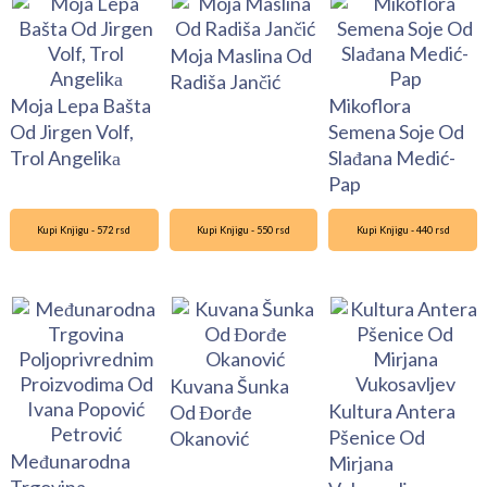
Moja Maslina Od
Radiša Jančić
Moja Lepa Bašta
Mikoflora
Od Jirgen Volf,
Semena Soje Od
Trol Angelikа
Slađana Medić-
Pap
Kupi Knjigu - 572 rsd
Kupi Knjigu - 550 rsd
Kupi Knjigu - 440 rsd
Kuvana Šunka
Kultura Antera
Od Đorđe
Pšenice Od
Okanović
Međunarodna
Mirjana