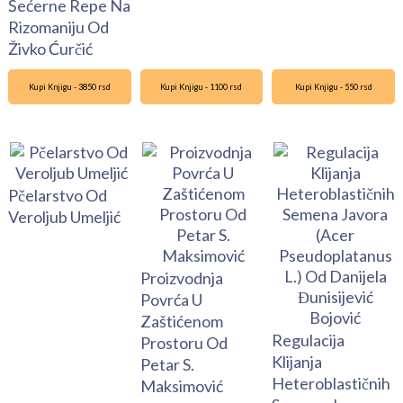
Šećerne Repe Na
Rizomaniju Od
Živko Ćurčić
Kupi Knjigu - 3850 rsd
Kupi Knjigu - 1100 rsd
Kupi Knjigu - 550 rsd
Pčelarstvo Od
Veroljub Umeljić
Proizvodnja
Povrća U
Zaštićenom
Regulacija
Prostoru Od
Klijanja
Petar S.
Heteroblastičnih
Maksimović