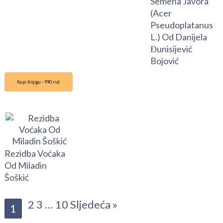
Semena Javora
(Acer
Pseudoplatanus
L.) Od Danijela
Đunisijević
Bojović
Kupi Knjigu - 990 rsd
Rezidba Voćaka
Od Miladin
Šoškić
2
3
…
10
Sljedeća »
1