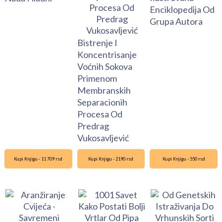
Enciklopedija Od
Grupa Autora
Bistrenje I
Koncentrisanje
Voćnih Sokova
Primenom
Membranskih
Separacionih
Procesa Od
Predrag
Vukosavljević
Kupi Knjigu - 11 709 rsd
Kupi Knjigu - 2190 rsd
Kupi Knjigu - 550 rsd