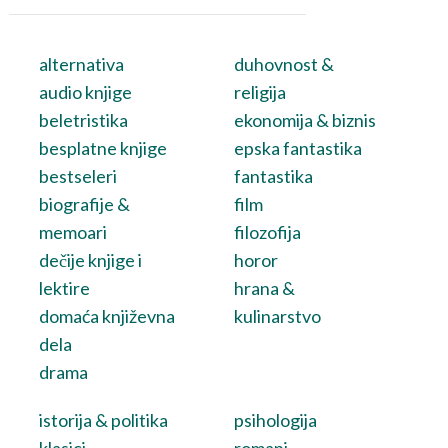
alternativa
duhovnost &
audio knjige
religija
beletristika
ekonomija & biznis
besplatne knjige
epska fantastika
bestseleri
fantastika
biografije &
film
memoari
filozofija
dečije knjige i
horor
lektire
hrana &
domaća književna
kulinarstvo
dela
drama
istorija & politika
psihologija