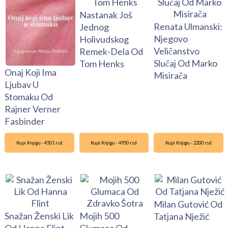
Nastanak Još
Renata Ulmanski:
Jednog
Njegovo
Holivudskog
Veličanstvo
Remek-Dela Od
Slučaj Od Marko
Tom Henks
Onaj Koji Ima
Misirača
Ljubav U
Stomaku Od
Rajner Verner
Fasbinder
Kupi Knjigu - 4501 rsd
Kupi Knjigu - 4950 rsd
Kupi Knjigu - 2200 rsd
Milan Gutović Od
Snažan Ženski Lik
Mojih 500
Tatjana Nježić
Od Hanna Flint
Glumaca Od