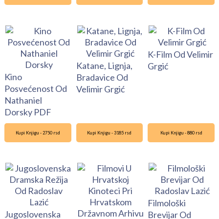
K-Film Od Velimir
Katane, Lignja,
Grgić
Kino
Bradavice Od
Posvećenost Od
Velimir Grgić
Nathaniel
Dorsky PDF
Kupi Knjigu - 2750 rsd
Kupi Knjigu - 3185 rsd
Kupi Knjigu - 880 rsd
Filmološki
Jugoslovenska
Brevijar Od