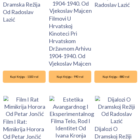
Dramska Režija
Radoslav Lazić
Od Radoslav
Filmovi U
Lazić
Hrvatskoj
Kinoteci Pri
Hrvatskom
Državnom Arhivu
1904-1940. Od
Vjekoslav Majcen
Kupi Knjigu - 1100 rsd
Kupi Knjigu - 990 rsd
Kupi Knjigu - 880 rsd
Film I Rat:
Dijalozi O
Mimikrija Horora
Dramskoj Režiji
Od Petar Jončić