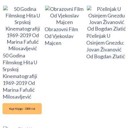
Obrazovni Film
Pčelinjak U
Od Vjekoslav
Osinjem Gnezdu:
Majcen
Jovan Živanović
50 Godina
Od Bogdan Zlatić
Filmskog Hita U
Srpskoj
Kinematografiji
1969-2019 Od
Marina Fafulić
Milosavljević
Kupi Knjigu - 3300 rsd