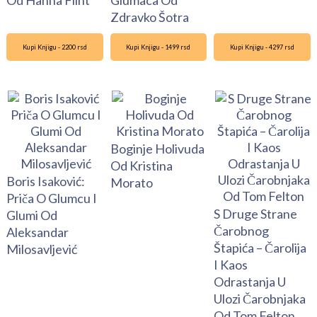
Zdravko Šotra
Kupi Knjigu - 2200 rsd
Kupi Knjigu - 1499 rsd
Kupi Knjigu - 4297 rsd
Boginje Holivuda
Od Kristina
Boris Isaković:
Morato
Priča O Glumcu I
S Druge Strane
Glumi Od
Čarobnog
Aleksandar
Štapića – Čarolija
Milosavljević
I Kaos
Odrastanja U
Ulozi Čarobnjaka
Od Tom Felton