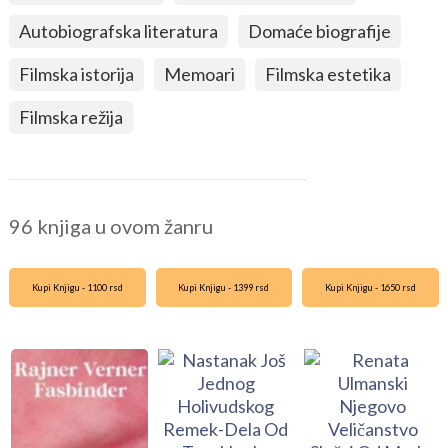
Autobiografska literatura
Domaće biografije
Filmska istorija
Memoari
Filmska estetika
Filmska režija
96 knjiga u ovom žanru
Kupi Knjigu - 1100 rsd
Kupi Knjigu - 1399 rsd
Kupi Knjigu - 1650 rsd