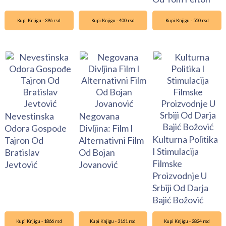
Kupi Knjigu - 396 rsd
Kupi Knjigu - 400 rsd
Kupi Knjigu - 550 rsd
Nevestinska
Negovana
Odora Gospođe
Divljina: Film I
Kulturna Politika
Tajron Od
Alternativni Film
I Stimulacija
Bratislav
Od Bojan
Filmske
Jevtović
Jovanović
Proizvodnje U
Srbiji Od Darja
Bajić Božović
Kupi Knjigu - 1866 rsd
Kupi Knjigu - 3161 rsd
Kupi Knjigu - 2824 rsd