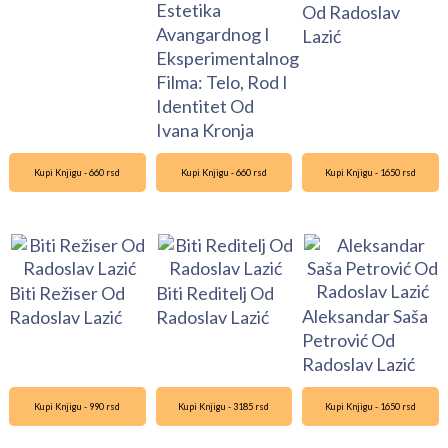
Estetika
Od Radoslav
Avangardnog I
Lazić
Eksperimentalnog
Filma: Telo, Rod I
Identitet Od
Ivana Kronja
Kupi Knjigu - 660 rsd
Kupi Knjigu - 660 rsd
Kupi Knjigu - 1650 rsd
Biti Režiser Od
Biti Reditelj Od
Aleksandar Saša
Radoslav Lazić
Radoslav Lazić
Petrović Od
Radoslav Lazić
Kupi Knjigu - 990 rsd
Kupi Knjigu - 3185 rsd
Kupi Knjigu - 1650 rsd