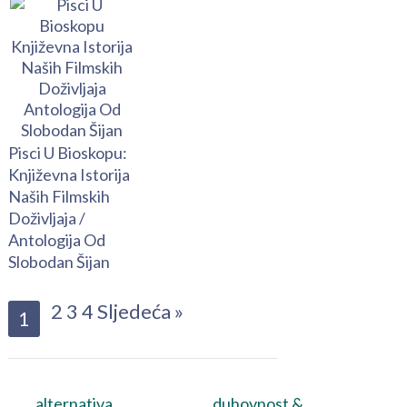
Pisci U Bioskopu:
Književna Istorija
Naših Filmskih
Doživljaja /
Antologija Od
Slobodan Šijan
2
3
4
Sljedeća »
1
alternativa
duhovnost &