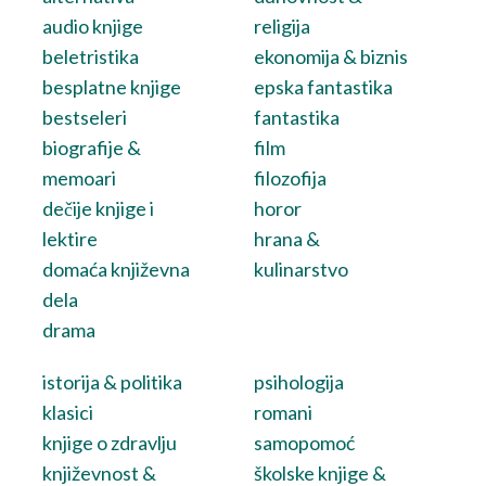
audio knjige
religija
beletristika
ekonomija & biznis
besplatne knjige
epska fantastika
bestseleri
fantastika
biografije &
film
memoari
filozofija
dečije knjige i
horor
lektire
hrana &
domaća književna
kulinarstvo
dela
drama
istorija & politika
psihologija
klasici
romani
knjige o zdravlju
samopomoć
književnost &
školske knjige &