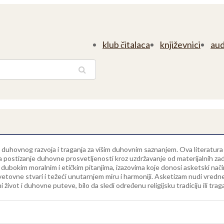
klub čitalaca
književnici
aud
traga
uhovnog razvoja i traganja za višim duhovnim saznanjem. Ova literatura obuh
a postizanje duhovne prosvetljenosti kroz uzdržavanje od materijalnih z
o dubokim moralnim i etičkim pitanjima, izazovima koje donosi asketski nač
tovne stvari i težeći unutarnjem miru i harmoniji. Asketizam nudi vredne
život i duhovne puteve, bilo da sledi određenu religijsku tradiciju ili tra