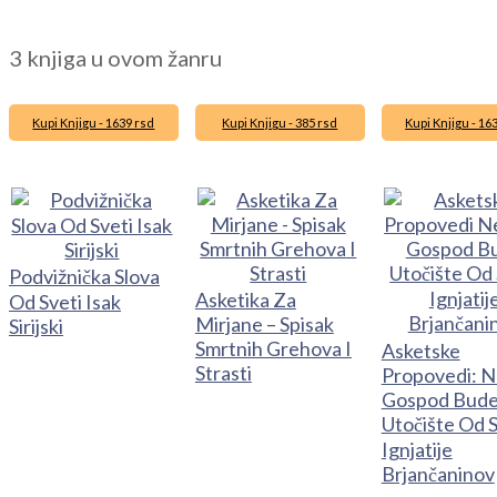
3 knjiga u ovom žanru
Kupi Knjigu - 1639 rsd
Kupi Knjigu - 385 rsd
Kupi Knjigu - 16
Podvižnička Slova
Asketika Za
Od Sveti Isak
Mirjane – Spisak
Sirijski
Smrtnih Grehova I
Asketske
Strasti
Propovedi: N
Gospod Bud
Utočište Od S
Ignjatije
Brjančaninov