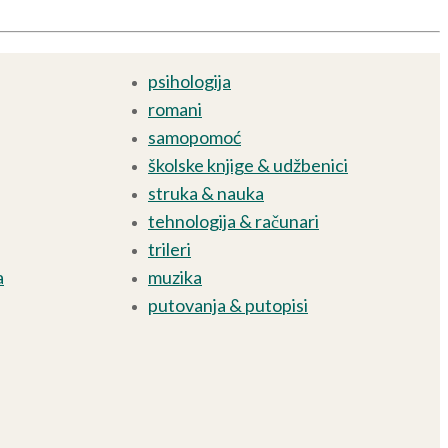
psihologija
romani
samopomoć
školske knjige & udžbenici
struka & nauka
tehnologija & računari
trileri
a
muzika
putovanja & putopisi