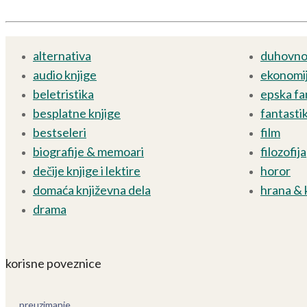
alternativa
duhovnos
audio knjige
ekonomij
beletristika
epska fa
besplatne knjige
fantasti
bestseleri
film
biografije & memoari
filozofija
dečije knjige i lektire
horor
domaća književna dela
hrana & 
drama
korisne poveznice
preuzimanje