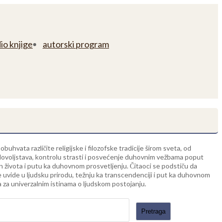
io knjige
autorski program
vata različite religijske i filozofske tradicije širom sveta, od
adovoljstava, kontrolu strasti i posvećenje duhovnim vežbama poput
in života i putu ka duhovnom prosvetljenju. Čitaoci se podstiču da
 uvide u ljudsku prirodu, težnju ka transcendenciji i put ka duhovnom
ga za univerzalnim istinama o ljudskom postojanju.