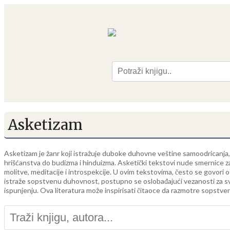
Pre
Asketizam
Asketizam je žanr koji istražuje duboke duhovne veštine samoodricanja, d
hrišćanstva do budizma i hinduizma. Asketički tekstovi nude smernice z
molitve, meditacije i introspekcije. U ovim tekstovima, često se govori 
istraže sopstvenu duhovnost, postupno se oslobađajući vezanosti za sve
ispunjenju. Ova literatura može inspirisati čitaoce da razmotre sopstveni 