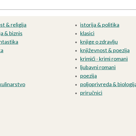
t & religija
istorija & politika
a & biznis
klasici
ntastika
knjige o zdravlju
ka
književnost & poezija
krimići - krimi romani
ljubavni romani
poezija
kulinarstvo
poljoprivreda & biologij
priručnici