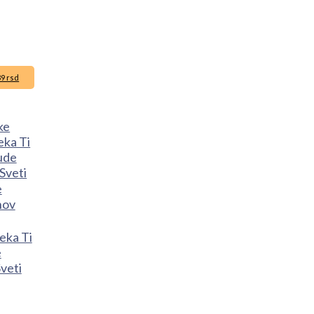
39 rsd
eka Ti
e
veti