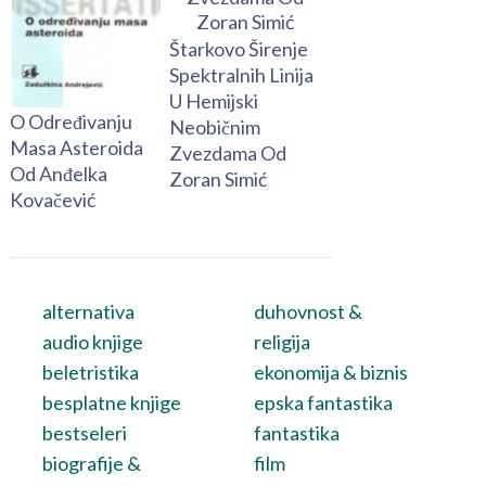
Štarkovo Širenje
Spektralnih Linija
U Hemijski
O Određivanju
Neobičnim
Masa Asteroida
Zvezdama Od
Od Anđelka
Zoran Simić
Kovačević
alternativa
duhovnost &
audio knjige
religija
beletristika
ekonomija & biznis
besplatne knjige
epska fantastika
bestseleri
fantastika
biografije &
film