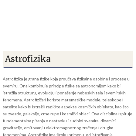
Astrofizika
Astrofizika je grana fizike koja proučava fizikalne osobine i procese u
svemiru. Ona kombinuje principe fizike sa astronomijom kako bi
istražila strukturu, evoluciju i ponašanje nebeskih tela i svemirskih
fenomena. Astrofizičari koriste matematičke modele, teleskope i
satelite kako bi istražili različite aspekte kosmičkih objekata, kao što
su zvezde, galaksije, crne rupe i kosmički oblaci. Ova disciplina ispituje
fundamentalna pitanja o nastanku i sudbini svemira, dinamici
gravitacije, emitovanju elektromagnetnog zračenja i drugim
fenomenima. Astrofizika ima široku primenu, od istraživanja