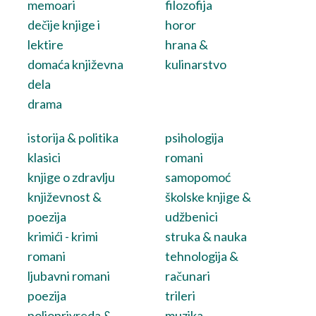
memoari
filozofija
dečije knjige i
horor
lektire
hrana &
domaća književna
kulinarstvo
dela
drama
istorija & politika
psihologija
klasici
romani
knjige o zdravlju
samopomoć
književnost &
školske knjige &
poezija
udžbenici
krimići - krimi
struka & nauka
romani
tehnologija &
ljubavni romani
računari
poezija
trileri
poljoprivreda &
muzika