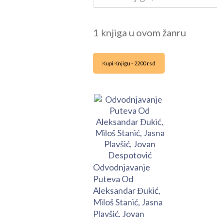
1 knjiga u ovom žanru
Kupi Knjigu - 2200 rsd
Odvodnjavanje
Puteva Od
Aleksandar Đukić,
Miloš Stanić, Jasna
Plavšić, Jovan