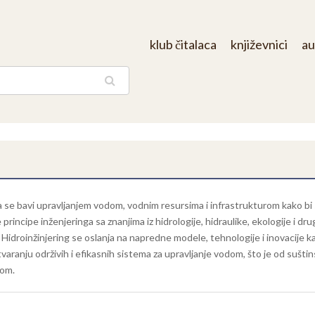
klub čitalaca
književnici
au
aga
ja se bavi upravljanjem vodom, vodnim resursima i infrastrukturom kako bi 
principe inženjeringa sa znanjima iz hidrologije, hidraulike, ekologije i dr
Hidroinžinjering se oslanja na napredne modele, tehnologije i inovacije kako
stvaranju održivih i efikasnih sistema za upravljanje vodom, što je od sušti
dom.