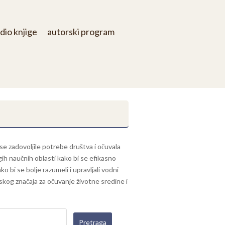
dio knjige
autorski program
se zadovoljile potrebe društva i očuvala
ugih naučnih oblasti kako bi se efikasno
 bi se bolje razumeli i upravljali vodni
nskog značaja za očuvanje životne sredine i