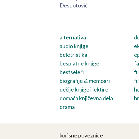
Despotović
alternativa
du
audio knjige
ek
beletristika
ep
besplatne knjige
fa
bestseleri
fi
biografije & memoari
fi
dečije knjige i lektire
h
domaća književna dela
hr
drama
korisne poveznice