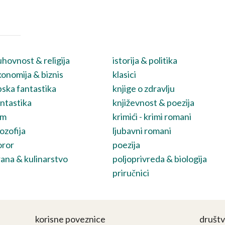
hovnost & religija
istorija & politika
onomija & biznis
klasici
ska fantastika
knjige o zdravlju
ntastika
književnost & poezija
lm
krimići - krimi romani
lozofija
ljubavni romani
oror
poezija
ana & kulinarstvo
poljoprivreda & biologija
priručnici
korisne poveznice
društ