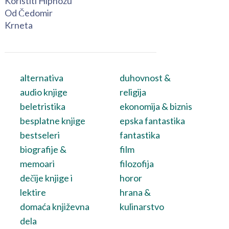
Koristiti Hipnozu
Od Čedomir
Krneta
alternativa
duhovnost &
audio knjige
religija
beletristika
ekonomija & biznis
besplatne knjige
epska fantastika
bestseleri
fantastika
biografije &
film
memoari
filozofija
dečije knjige i
horor
lektire
hrana &
domaća književna
kulinarstvo
dela