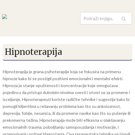
Pretraga
Hipnoterapija
Hipnoterapija je grana psihoterapije koja se fokusira na primenu
hipnoze kako bi se postigli pozitivni emocionalni i mentalni efekti.
Hipnoza je stanje opuštenosti i koncentracije koje omogućava
pojedincu da pristupi dubokim nivoima svesti i otvori se za promene i
isceljenje. Hipnoterapeuti koriste različite tehnike i sugestije kako bi
pomogli klijentima u rešavanju problema kao što su anksioznost,
depresija, fobije, nesanica, ili da promene navike kao što su pušenje ili
prekomerna težina. Hipnoterapija može biti efikasna u olakšavanju
emocionalnih trauma, poboljšanju samopouzdanja i motivacije, i
promovisanju opšteg blagostanja. Ova terapeutska tehnika se izvodi