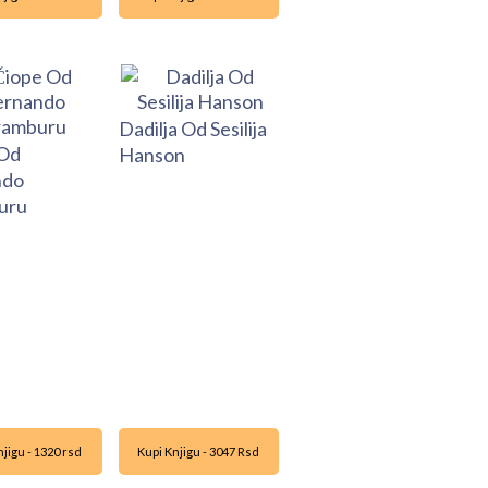
Dadilja Od Sesilija
 Od
Hanson
ndo
uru
jigu - 1320 rsd
Kupi Knjigu - 3047 Rsd