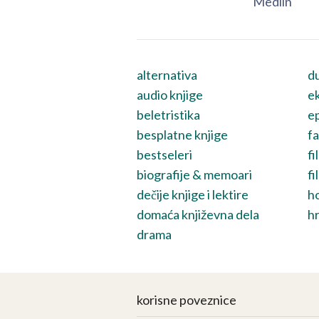
Medlin
alternativa
du
audio knjige
ek
beletristika
ep
besplatne knjige
fa
bestseleri
fi
biografije & memoari
fi
dečije knjige i lektire
h
domaća književna dela
hr
drama
korisne poveznice