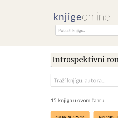
Pretr
Introspektivni r
15 knjiga u ovom žanru
Kupi Knjigu - 1399 rsd
Kupi Knjigu - 