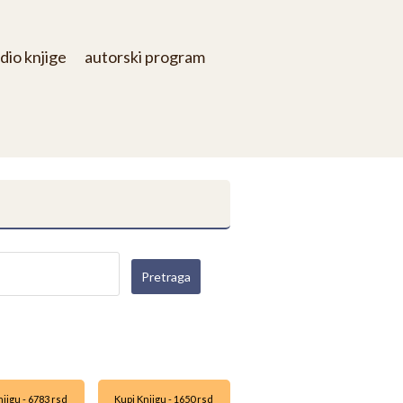
dio knjige
autorski program
jigu - 6783 rsd
Kupi Knjigu - 1650 rsd