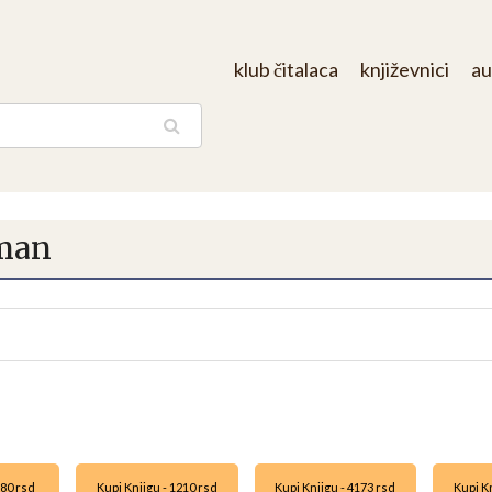
klub čitalaca
književnici
au
aga
oman
880 rsd
Kupi Knjigu - 1210 rsd
Kupi Knjigu - 4173 rsd
Kupi Kn