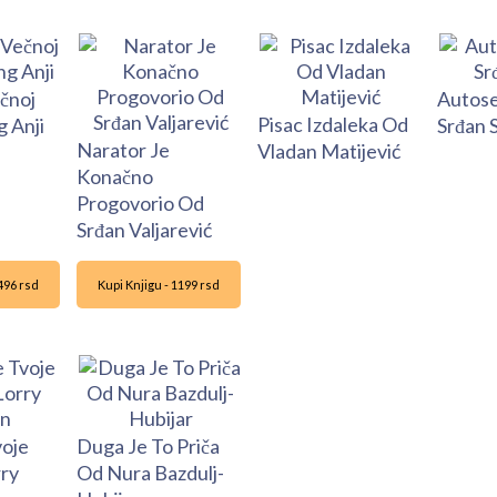
čnoj
Autose
Pisac Izdaleka Od
g Anji
Srđan 
Narator Je
Vladan Matijević
Konačno
Progovorio Od
Srđan Valjarević
1496 rsd
Kupi Knjigu - 1199 rsd
oje
Duga Je To Priča
rry
Od Nura Bazdulj-