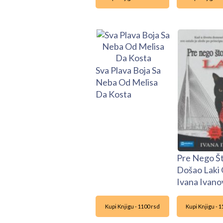
Sva Plava Boja Sa
Neba Od Melisa
Da Kosta
Pre Nego Št
Došao Laki
Ivana Ivano
Kupi Knjigu - 1100 rsd
Kupi Knjigu - 