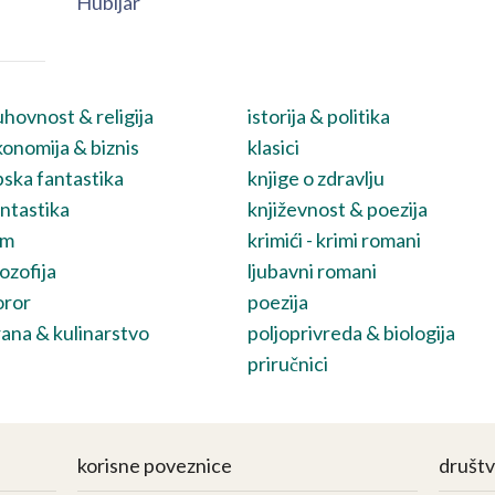
Hubijar
hovnost & religija
istorija & politika
onomija & biznis
klasici
ska fantastika
knjige o zdravlju
ntastika
književnost & poezija
lm
krimići - krimi romani
lozofija
ljubavni romani
oror
poezija
ana & kulinarstvo
poljoprivreda & biologija
priručnici
korisne poveznice
društ