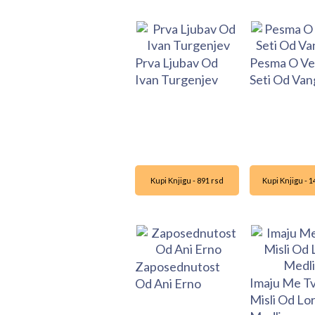
Prva Ljubav Od
Pesma O Ve
Ivan Turgenjev
Seti Od Van
Kupi Knjigu - 891 rsd
Kupi Knjigu - 
Zaposednutost
Imaju Me Tv
Od Ani Erno
Misli Od Lo