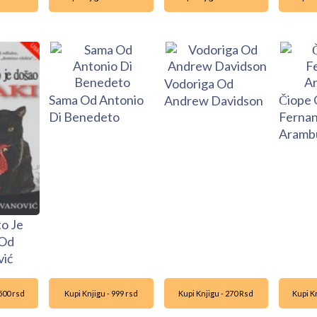
Vodoriga Od
Sama Od Antonio
Čiope
Andrew Davidson
Di Benedeto
Ferna
Aramb
o Je
 Od
vić
1500 rsd
Kupi Knjigu - 999 rsd
Kupi Knjigu - 270 Rsd
Kupi Kn