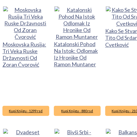
Kako Se Stva
Tito Od Srđa
Katalonski Pohod
Moskovska Rusija:
Cvetković
Na Istok: Odlomak
Tri Veka Ruske
Iz Hronike Od
Državnosti Od
Ramon Muntaner
Zoran Čvorović
Kupi Knjigu - 1299 rsd
Kupi Knjigu - 880 rsd
Kupi Knjigu - 21