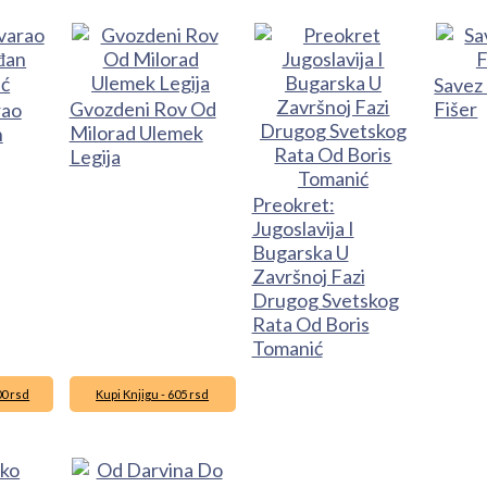
Savez 
Gvozdeni Rov Od
Fišer
rao
Milorad Ulemek
n
Legija
Preokret:
Jugoslavija I
Bugarska U
Završnoj Fazi
Drugog Svetskog
Rata Od Boris
Tomanić
00 rsd
Kupi Knjigu - 605 rsd