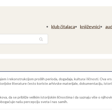
klub čitalaca
književnici
aud
traga
anjem i rekonstrukcijom prošlih perioda, događaja, kultura i ličnosti. Ova v
rijske literature često koriste arhivske materijale, dokumentaciju, istorio
 vekova, da se približe velikim istorijskim ličnostima i da saznaju više o nji
 obogaćuje našu percepciju sveta i nas samih.