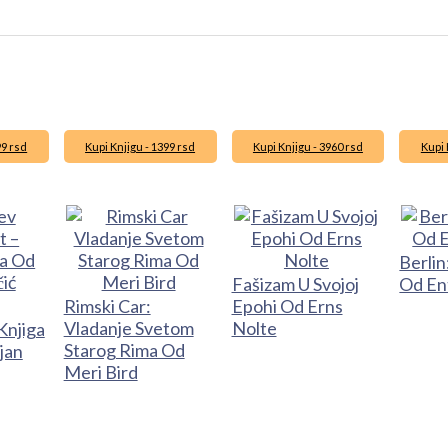
99 rsd
Kupi Knjigu - 1399 rsd
Kupi Knjigu - 3960 rsd
Kupi 
Berlin
Fašizam U Svojoj
Od En
Rimski Car:
Epohi Od Erns
Vladanje Svetom
Nolte
Knjiga
Starog Rima Od
jan
Meri Bird