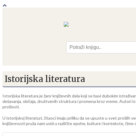
Pre
Istorijska literatura
Istorijska literatura je žanr književnih dela koji se bavi dubokim istraživ
dešavanja, običaja, društvenih struktura i promena kroz vreme. Autori isto
prošlosti.
U istorijskoj literaturi, čitaoci imaju priliku da se upuste u svet prošlih
književnosti pruža nam uvid u različite epohe, kulture i kontekste, čime