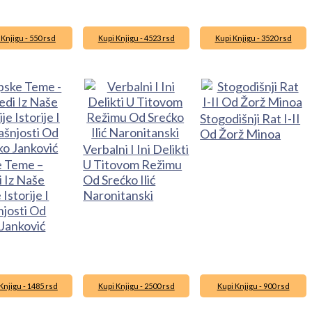
 Knjigu - 550 rsd
Kupi Knjigu - 4523 rsd
Kupi Knjigu - 3520 rsd
Stogodišnji Rat I-II
Od Žorž Minoa
Verbalni I Ini Delikti
e Teme –
U Titovom Režimu
 Iz Naše
Od Srećko Ilić
 Istorije I
Naronitanski
njosti Od
 Janković
Knjigu - 1485 rsd
Kupi Knjigu - 2500 rsd
Kupi Knjigu - 900 rsd