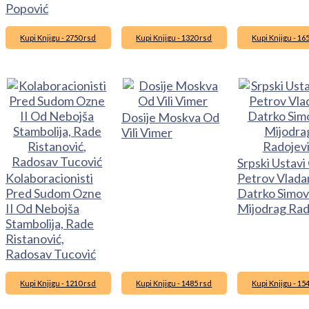
Popović
Kupi Knjigu - 2750 rsd
Kupi Knjigu - 1320 rsd
Kupi Knjigu - 16
Dosije Moskva Od
Vili Vimer
Srpski Ustavi
Kolaboracionisti
Petrov Vlada
Pred Sudom Ozne
Datrko Simovi
II Od Nebojša
Mijodrag Rad
Stambolija, Rade
Ristanović,
Radosav Tucović
Kupi Knjigu - 1210 rsd
Kupi Knjigu - 1485 rsd
Kupi Knjigu - 15