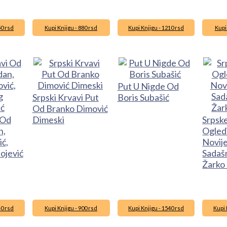
50 rsd
Kupi Knjigu - 880 rsd
Kupi Knjigu - 1210 rsd
Kupi
Put U Nigde Od
Srpski Krvavi Put
Boris Subašić
Od Branko Dimović
 Od
Dimeski
Srpsk
n,
Ogledi
ć,
Novije
ojević
Sadaš
Žarko
40 rsd
Kupi Knjigu - 900 rsd
Kupi Knjigu - 1540 rsd
Kupi 