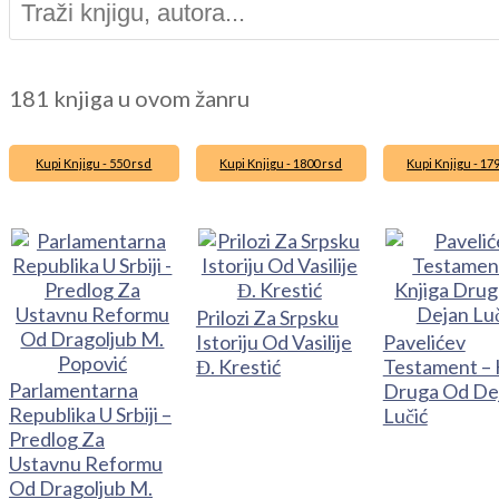
181 knjiga u ovom žanru
Kupi Knjigu - 550 rsd
Kupi Knjigu - 1800 rsd
Kupi Knjigu - 17
Prilozi Za Srpsku
Istoriju Od Vasilije
Pavelićev
Đ. Krestić
Testament – 
Parlamentarna
Druga Od De
Republika U Srbiji –
Lučić
Predlog Za
Ustavnu Reformu
Od Dragoljub M.