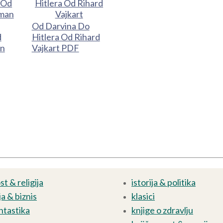
Od Darvina Do
d
Hitlera Od Rihard
an
Vajkart PDF
t & religija
istorija & politika
a & biznis
klasici
ntastika
knjige o zdravlju