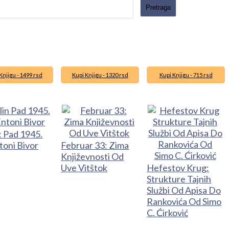
Knjigu - 1499 rsd
Kupi Knjigu - 1320 rsd
Kupi Knjigu - 715 rsd
: Pad 1945.
toni Bivor
Februar 33: Zima
Književnosti Od
Uve Vitštok
Hefestov Krug:
Strukture Tajnih
Službi Od Apisa Do
Rankovića Od Simo
C. Ćirković