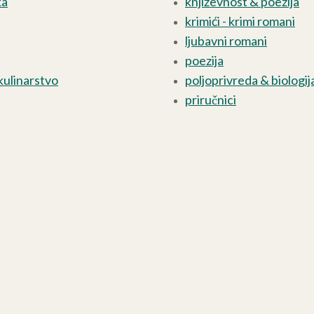
ka
književnost & poezija
krimići - krimi romani
ljubavni romani
poezija
kulinarstvo
poljoprivreda & biologij
priručnici