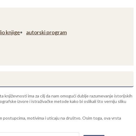
io knjige
autorski program
rsta književnosti ima za cilj da nam omogući dublje razumevanje istorijskih
grafske izvore i istraživačke metode kako bi oslikali što verniju sliku
hovim postupcima, motivima i uticaju na društvo. Osim toga, ova vrsta