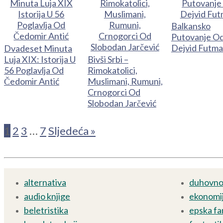
Balkansko
Putovanje O
Dejvid Futm
Dvadeset Minuta
Luja XIX: Istorija U
Bivši Srbi –
56 Poglavlja Od
Rimokatolici,
Čedomir Antić
Muslimani, Rumuni,
Crnogorci Od
Slobodan Jarčević
1
2
3
…
7
Sljedeća »
alternativa
duhovnos
audio knjige
ekonomij
beletristika
epska fa