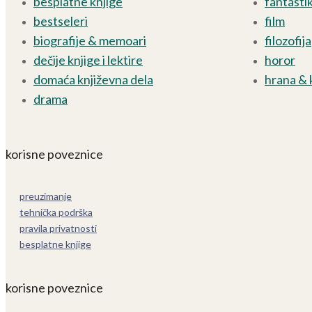
besplatne knjige
fantasti
bestseleri
film
biografije & memoari
filozofija
dečije knjige i lektire
horor
domaća književna dela
hrana & 
drama
korisne poveznice
preuzimanje
tehnička podrška
pravila privatnosti
besplatne knjige
korisne poveznice