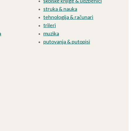
školske knjige & udžbenici
struka & nauka
tehnologija & računari
trileri
a
muzika
putovanja & putopisi