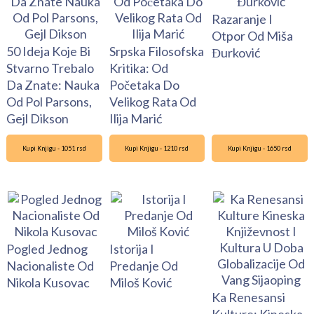
Razaranje I
Otpor Od Miša
50 Ideja Koje Bi
Srpska Filosofska
Đurković
Stvarno Trebalo
Kritika: Od
Da Znate: Nauka
Početaka Do
Od Pol Parsons,
Velikog Rata Od
Gejl Dikson
Ilija Marić
Kupi Knjigu - 1051 rsd
Kupi Knjigu - 1210 rsd
Kupi Knjigu - 1650 rsd
Pogled Jednog
Istorija I
Nacionaliste Od
Predanje Od
Nikola Kusovac
Miloš Ković
Ka Renesansi
Kulture: Kineska