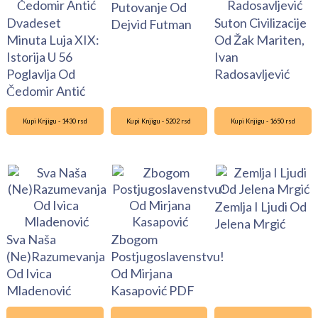
Putovanje Od
Dvadeset
Suton Civilizacije
Dejvid Futman
Minuta Luja XIX:
Od Žak Mariten,
Istorija U 56
Ivan
Poglavlja Od
Radosavljević
Čedomir Antić
Kupi Knjigu - 1430 rsd
Kupi Knjigu - 5202 rsd
Kupi Knjigu - 1650 rsd
Zemlja I Ljudi Od
Jelena Mrgić
Sva Naša
Zbogom
(Ne)Razumevanja
Postjugoslavenstvu!
Od Ivica
Od Mirjana
Mladenović
Kasapović PDF