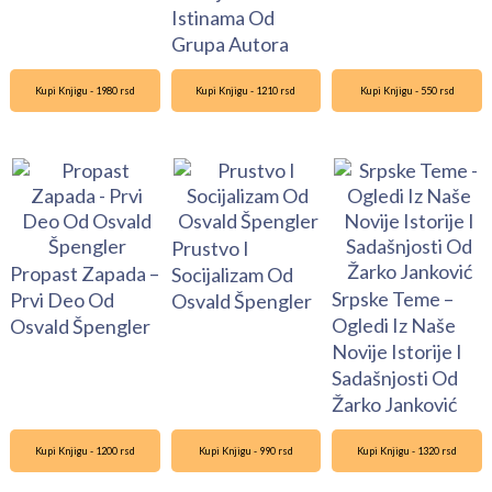
Istinama Od
Grupa Autora
Kupi Knjigu - 1980 rsd
Kupi Knjigu - 1210 rsd
Kupi Knjigu - 550 rsd
Prustvo I
Propast Zapada –
Socijalizam Od
Srpske Teme –
Prvi Deo Od
Osvald Špengler
Ogledi Iz Naše
Osvald Špengler
Novije Istorije I
Sadašnjosti Od
Žarko Janković
Kupi Knjigu - 1200 rsd
Kupi Knjigu - 990 rsd
Kupi Knjigu - 1320 rsd