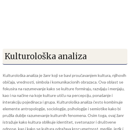
Kulturološka analiza
Kulturološka analiza je žanr koji se bavi proučavanjem kultura, njihovih
običaja, vrednosti, simbola i komunikacionih obrazaca. Ova oblast se
fokusira na razumevanje kako se kulture formiraju, razvijaju i menjaju,
kao i na načine na koje kulture utiču na percepciju, ponašanje i
interakciju pojedinaca i grupa. Kulturološka analiza često kombinuje
elemente antropologije, sociologije, psihologije i semiotike kako bi
pružila dublje razumevanje kulturnih fenomena. Osim toga, ovaj žanr
istražuje kako kultura oblikuje identitet, svetonazor i društvene
odnose, kao i kako se kultura odražava kroz umetnost, medije, jezik i