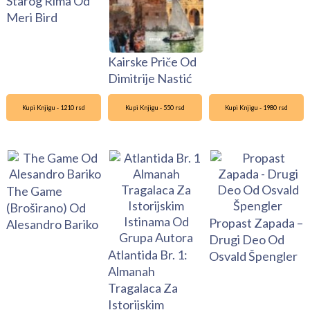
Starog Rima Od
Meri Bird
Kairske Priče Od
Dimitrije Nastić
Kupi Knjigu - 1210 rsd
Kupi Knjigu - 550 rsd
Kupi Knjigu - 1980 rsd
The Game
(Broširano) Od
Propast Zapada –
Alesandro Bariko
Drugi Deo Od
Atlantida Br. 1:
Osvald Špengler
Almanah
Tragalaca Za
Istorijskim