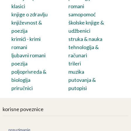
klasici
romani
knjige o zdravlju
samopomoć
književnost &
školske knjige &
poezija
udžbenici
krimići - krimi
struka & nauka
romani
tehnologija &
ljubavni romani
računari
poezija
trileri
poljoprivreda &
muzika
biologija
putovanja &
priručnici
putopisi
korisne poveznice
preuzimanje