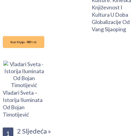
Književnost I
Kultura U Doba
Globalizacije Od
Vang Sijaoping
Kupi Knjigu - 880 rsd
Vladari Sveta –
Istorija Iluminata
Od Bojan
Timotijević
2
Sljedeća »
1