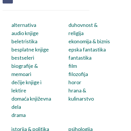
alternativa
duhovnost &
audio knjige
religija
beletristika
ekonomija & biznis
besplatne knjige
epska fantastika
bestseleri
fantastika
biografije &
film
memoari
filozofija
dečije knjige i
horor
lektire
hrana &
domaća književna
kulinarstvo
dela
drama
istorija & politika
psihologija