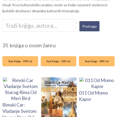
ritual. Kroz kulturološku analizu, može se bolje razumeti složenost
ljudskih društava i dinamika kulturnih interakcija.
35 knjiga u ovom žanru
Kupi Knjigu - 1399 rsd
Kupi Knjigu - 1100 rsd
Kupi Knjigu - 1000 rsd
011 Od Momo
Kapor
Rimski Car:
Vladanje Svetom