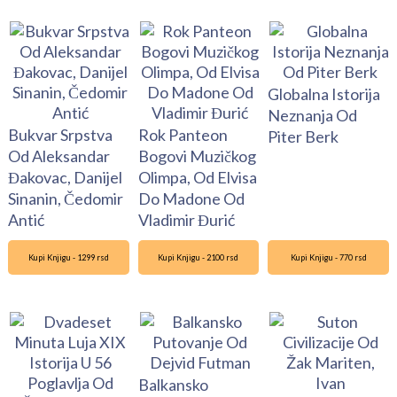
Globalna Istorija
Neznanja Od
Bukvar Srpstva
Rok Panteon
Piter Berk
Od Aleksandar
Bogovi Muzičkog
Đakovac, Danijel
Olimpa, Od Elvisa
Sinanin, Čedomir
Do Madone Od
Antić
Vladimir Đurić
Kupi Knjigu - 1299 rsd
Kupi Knjigu - 2100 rsd
Kupi Knjigu - 770 rsd
Balkansko