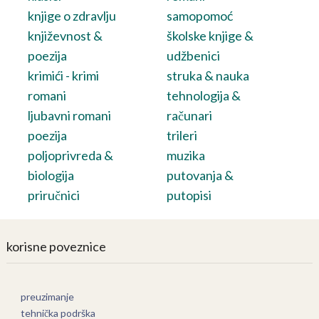
knjige o zdravlju
samopomoć
književnost &
školske knjige &
poezija
udžbenici
krimići - krimi
struka & nauka
romani
tehnologija &
ljubavni romani
računari
poezija
trileri
poljoprivreda &
muzika
biologija
putovanja &
priručnici
putopisi
korisne poveznice
preuzimanje
tehnička podrška