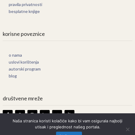
pravila privatnosti
besplatne knjige
korisne poveznice
o nama
uslovi korištenja
autorski program
blog
društvene mreže
Naša stranica koristi kolačiće kako bi vam osigurala najbolji
utisak i preglednost našeg portala.
Knjige Online
Copyright © 2026.