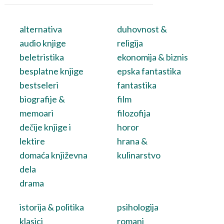
alternativa
duhovnost &
audio knjige
religija
beletristika
ekonomija & biznis
besplatne knjige
epska fantastika
bestseleri
fantastika
biografije &
film
memoari
filozofija
dečije knjige i
horor
lektire
hrana &
domaća književna
kulinarstvo
dela
drama
istorija & politika
psihologija
klasici
romani