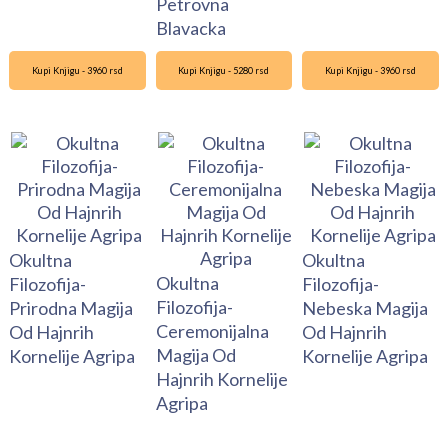
Petrovna
Blavacka
Kupi Knjigu - 3960 rsd
Kupi Knjigu - 5280 rsd
Kupi Knjigu - 3960 rsd
Okultna
Okultna
Okultna
Filozofija-
Filozofija-
Filozofija-
Prirodna Magija
Nebeska Magija
Ceremonijalna
Od Hajnrih
Od Hajnrih
Magija Od
Kornelije Agripa
Kornelije Agripa
Hajnrih Kornelije
Agripa