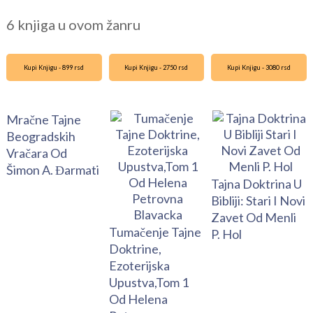
6 knjiga u ovom žanru
Kupi Knjigu - 899 rsd
Kupi Knjigu - 2750 rsd
Kupi Knjigu - 3080 rsd
Mračne Tajne
Beogradskih
Vračara Od
Šimon A. Đarmati
Tajna Doktrina U
Bibliji: Stari I Novi
Zavet Od Menli
Tumačenje Tajne
P. Hol
Doktrine,
Ezoterijska
Upustva,Tom 1
Od Helena