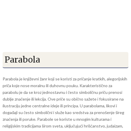
Parabola
Parabola je književni žanr koji se koristi za pričanje kratkih, alegorijskih
priča koje nose moralnu ili duhovnu pouku. Karakteristično za
parabolu je da se kroz jednostavnu i često simboličnu priču prenosi
dublje značenje ili lekcija. Ove priče su obično sažete i fokusirane na
ilustraciju jedne centralne ideje ili principa. U parabolama, likovi i
događaji su često simbolični i služe kao sredstva za prenošenje šireg
značenja ili poruke. Parabole se koriste u mnogim kulturama i
religijskim tradicijama širom sveta, uključujući hrišćanstvo, judaizam,