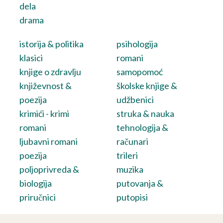
dela
drama
istorija & politika
psihologija
klasici
romani
knjige o zdravlju
samopomoć
književnost &
školske knjige &
poezija
udžbenici
krimići - krimi
struka & nauka
romani
tehnologija &
ljubavni romani
računari
poezija
trileri
poljoprivreda &
muzika
biologija
putovanja &
priručnici
putopisi