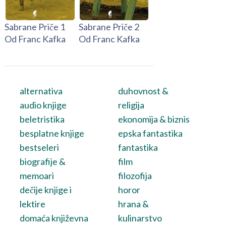
Sabrane Priče 1
Sabrane Priče 2
Od Franc Kafka
Od Franc Kafka
alternativa
duhovnost &
audio knjige
religija
beletristika
ekonomija & biznis
besplatne knjige
epska fantastika
bestseleri
fantastika
biografije &
film
memoari
filozofija
dečije knjige i
horor
lektire
hrana &
domaća književna
kulinarstvo