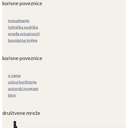
korisne poveznice
preuzimanje
tehnička podrška
pravila privatnosti
besplatne knjige
korisne poveznice
o nama
uslovi korištenja
autorski program
blog
društvene mreže