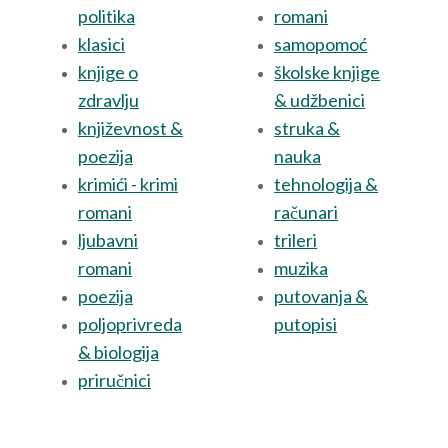
politika
romani
klasici
samopomoć
knjige o
školske knjige
zdravlju
& udžbenici
književnost &
struka &
poezija
nauka
krimići - krimi
tehnologija &
romani
računari
ljubavni
trileri
romani
muzika
poezija
putovanja &
poljoprivreda
putopisi
& biologija
priručnici