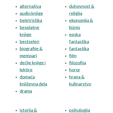
alternativa
duhovnost &
audio knjige
religija
beletristika
ekonomija &
besplatne
biznis
knjige
epska
bestseleri
fantastika
biografije &
fantastika
memoari
film
dečije knjige i
filozofija
lektire
horor
domaća
hrana &
književna dela
kulinarstvo
drama
istorija &
psihologija