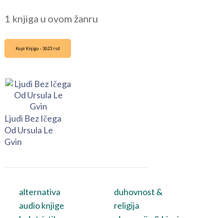
1 knjiga u ovom žanru
Kupi Knjigu - 3623 rsd
Ljudi Bez Ičega
Od Ursula Le
Gvin
alternativa
duhovnost &
audio knjige
religija