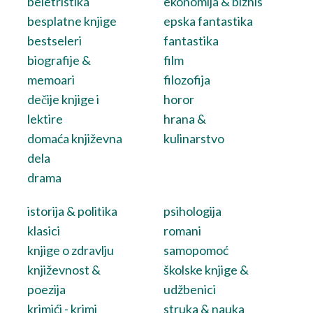
beletristika
ekonomija & biznis
besplatne knjige
epska fantastika
bestseleri
fantastika
biografije &
film
memoari
filozofija
dečije knjige i
horor
lektire
hrana &
domaća književna
kulinarstvo
dela
drama
istorija & politika
psihologija
klasici
romani
knjige o zdravlju
samopomoć
književnost &
školske knjige &
poezija
udžbenici
krimići - krimi
struka & nauka