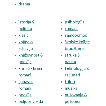
drama
istorija &
psihologija
politika
romani
klasici
samopomoć
knjige o
školske knjige
zdravlju
& udžbenici
književnost &
struka &
poezija
nauka
krimići - krimi
tehnologija &
romani
računari
ljubavni
trileri
romani
muzika
poezija
putovanja &
poljoprivreda
putopisi