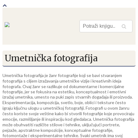
Pretraga
Umetnička fotografija
Umetnička fotografija je žanr fotografije koji se bavi stvaranjem
fotografija s ciljem izražavanja umetničke vizije i kreativnih ideja
fotografa. Ovaj žanr se razlikuje od dokumentarne i komercijalne
fotografije, jer se fokusira na estetiku, konceptualnost i emotivni
izražaj umetnika, umesto na puki zapis stvarnih događaja ili proizvoda.
Eksperimentacija, kompozicija, svetlo, boje, oblici i teksture često
igraju ključnu ulogu u umetničkoj fotografiji. Fotografi u ovom žanru
često koriste svoje veštine kako bi stvorili fotografije koje provociraju
emocije, razmišljanje ili inspiraciju kod gledalaca. Umetnička fotografija
može obuhvatiti različite stilove i tehnike, uključujući portrete,
pejzaže, apstraktne kompozicije, konceptualne fotografije,
fotomontaže i eksperimentalne tehnike. Svaki umetnik ima svoj