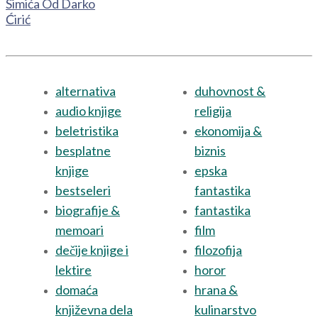
Simića Od Darko
Ćirić
alternativa
duhovnost &
audio knjige
religija
beletristika
ekonomija &
besplatne
biznis
knjige
epska
bestseleri
fantastika
biografije &
fantastika
memoari
film
dečije knjige i
filozofija
lektire
horor
domaća
hrana &
književna dela
kulinarstvo