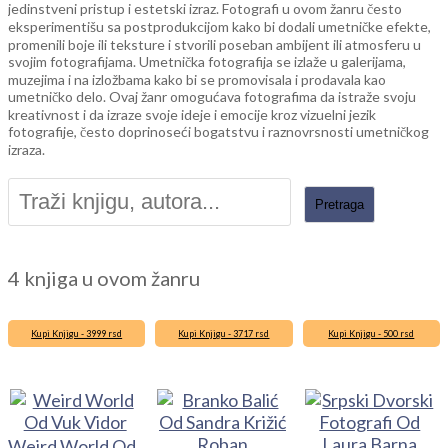
jedinstveni pristup i estetski izraz. Fotografi u ovom žanru često
eksperimentišu sa postprodukcijom kako bi dodali umetničke efekte,
promenili boje ili teksture i stvorili poseban ambijent ili atmosferu u
svojim fotografijama. Umetnička fotografija se izlaže u galerijama,
muzejima i na izložbama kako bi se promovisala i prodavala kao
umetničko delo. Ovaj žanr omogućava fotografima da istraže svoju
kreativnost i da izraze svoje ideje i emocije kroz vizuelni jezik
fotografije, često doprinoseći bogatstvu i raznovrsnosti umetničkog
izraza.
4 knjiga u ovom žanru
Kupi Knjigu - 3999 rsd
Kupi Knjigu - 3717 rsd
Kupi Knjigu - 500 rsd
Weird World Od