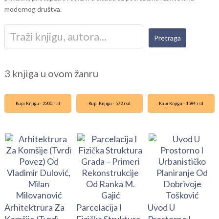
modernog društva.
3 knjiga u ovom žanru
Kupi Knjigu - 2200 rsd
Kupi Knjigu - 572 rsd
Kupi Knjigu - 1584 rsd
Arhitektrura Za
Parcelacija I
Uvod U