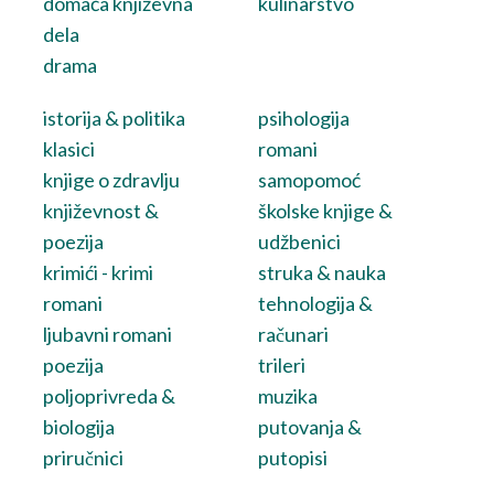
domaća književna
kulinarstvo
dela
drama
istorija & politika
psihologija
klasici
romani
knjige o zdravlju
samopomoć
književnost &
školske knjige &
poezija
udžbenici
krimići - krimi
struka & nauka
romani
tehnologija &
ljubavni romani
računari
poezija
trileri
poljoprivreda &
muzika
biologija
putovanja &
priručnici
putopisi