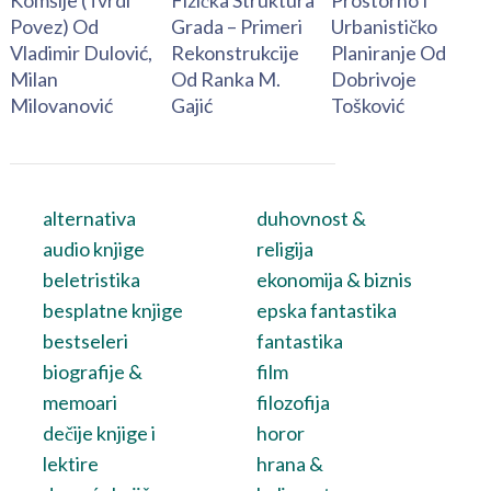
Komšije (Tvrdi
Fizička Struktura
Prostorno I
Povez) Od
Grada – Primeri
Urbanističko
Vladimir Dulović,
Rekonstrukcije
Planiranje Od
Milan
Od Ranka M.
Dobrivoje
Milovanović
Gajić
Tošković
alternativa
duhovnost &
audio knjige
religija
beletristika
ekonomija & biznis
besplatne knjige
epska fantastika
bestseleri
fantastika
biografije &
film
memoari
filozofija
dečije knjige i
horor
lektire
hrana &