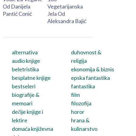
Od Danijela
Vegetarijanska
Pantić Conić
Jela Od
Aleksandra Bajić
alternativa
duhovnost &
audio knjige
religija
beletristika
ekonomija & biznis
besplatne knjige
epska fantastika
bestseleri
fantastika
biografije &
film
memoari
filozofija
dečije knjige i
horor
lektire
hrana &
domaća književna
kulinarstvo