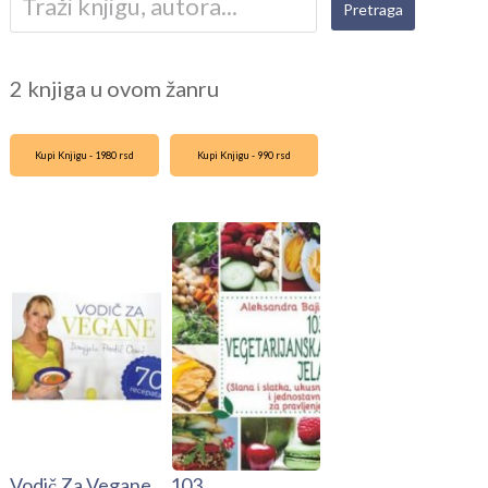
2 knjiga u ovom žanru
Kupi Knjigu - 1980 rsd
Kupi Knjigu - 990 rsd
Vodič Za Vegane
103