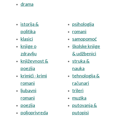
drama
istorija &
psihologija
politika
romani
klasici
samopomoć
knjige o
školske knjige
zdravlju
& udžbenici
književnost &
struka &
poezija
nauka
krimići - krimi
tehnologija &
romani
računari
ljubavni
trileri
romani
muzika
poezija
putovanja &
poljoprivreda
putopisi