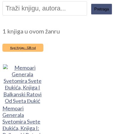
1 knjiga u ovom žanru
Kupi Knjigu - 528 rsd
Memoari
Generala
Svetomira Svete
Đukića, Knjiga I: