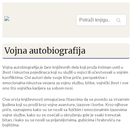
Pretraga
Vojna autobiografija
Vojna autobiografija je žanr književnih dela koji pruža intiman uvid u
život i iskustva pojedinaca koji su služili u vojsci ili učestvovali u vojnim
konfliktima. Ovi autori dele svoje lične priče, perspektive i
emocionalna iskustva vezana za vojnu službu, bitke, vojnički život i sve
ono što vojnička karijera sa sobom nosi.
Ova vrsta književnosti omogućava čitaocima da se povežu sa stvarnim
ljudima koji su prošli kroz vojne avanture, izazove i borbe. Kroz njihove
priče, saznajemo kako su se nosili sa fizičkim i emocionalnim izazovima
vojne službe, kako su se osećali u okruženju gde je svaki trenutak
bitan, i kako su se nosili sa prijateljstvima, gubicima i hrabrošću na
bojištima.