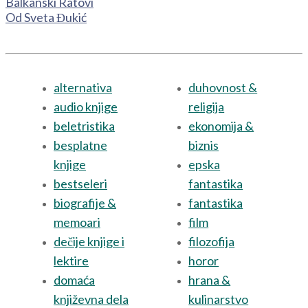
Balkanski Ratovi
Od Sveta Đukić
alternativa
duhovnost &
audio knjige
religija
beletristika
ekonomija &
besplatne
biznis
knjige
epska
bestseleri
fantastika
biografije &
fantastika
memoari
film
dečije knjige i
filozofija
lektire
horor
domaća
hrana &
književna dela
kulinarstvo