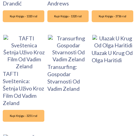
Drandić
Andrews
Kupi Knjigu - 1320 rsd
Kupi Knjigu - 1320 rsd
Kupi Knjigu - 3736 rsd
Ulazak U Krug Od
Olga Haritidi
Transurfing:
TAFTI
Gospodar
Sveštenica:
Stvarnosti Od
Šetnja Uživo Kroz
Vadim Zeland
Film Od Vadim
Zeland
Kupi Knjigu - 3251 rsd