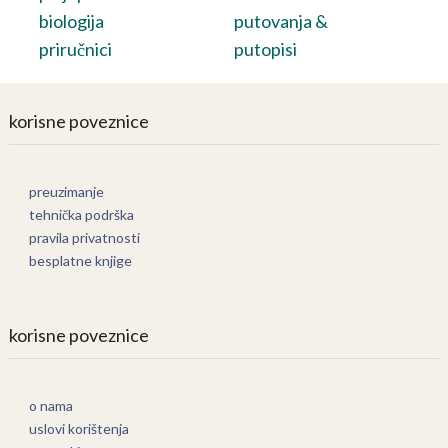
biologija
putovanja &
priručnici
putopisi
korisne poveznice
preuzimanje
tehnička podrška
pravila privatnosti
besplatne knjige
korisne poveznice
o nama
uslovi korištenja