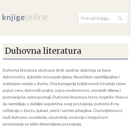
Pretraga
Duhovna literatura
Duhovna literatura obuhvata širok spektar dela koja se bave
duhovnošću, dubokim introspekcijama, filozofskim razmišljanjima i
traženjem smisla u životu. Ova kategorija književnosti istražuje teme
poput vere, duhovnih praksi, transcendentnosti, moralnih dilema i
putovanja ka samospoznaji. Duhovna literatura često inspiriše čitaoce
da razmišljaju o dubljim aspektima svog postojanja, podstiče ih na
refleksiju o životu, ljubavi, smrti i večnim pitanjima. Ova književnost
nudi duhovno osveženje, unutrašnju evoluciju i mogućnost
povezivanja sa višim dimenzijama postojanja.