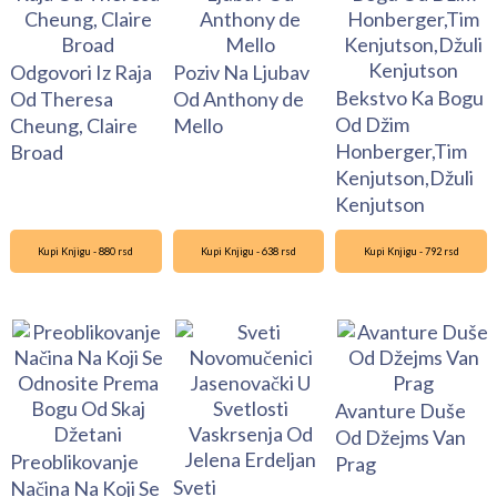
Odgovori Iz Raja
Poziv Na Ljubav
Bekstvo Ka Bogu
Od Theresa
Od Anthony de
Od Džim
Cheung, Claire
Mello
Honberger,Tim
Broad
Kenjutson,Džuli
Kenjutson
Kupi Knjigu - 880 rsd
Kupi Knjigu - 638 rsd
Kupi Knjigu - 792 rsd
Avanture Duše
Od Džejms Van
Preoblikovanje
Prag
Sveti
Načina Na Koji Se