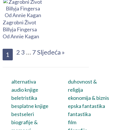
Zagrobni Život
Billyja Fingersa
Od Annie Kagan
2
3
…
7
Sljedeća »
1
alternativa
duhovnost &
audio knjige
religija
beletristika
ekonomija & biznis
besplatne knjige
epska fantastika
bestseleri
fantastika
biografije &
film