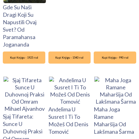
Gde Su Naši
Dragi Koji Su
Napustili Ovaj
Svet? Od
Paramahansa
Jogananda
Kupi Knjigu - 1925 rsd
Kupi Knjigu - 1540 rsd
Kupi Knjigu - 990 rsd
Anđelima U
Maha Joga
Sjaj Tifareta:
Susret I Ti To
Ramane
Sunce U
Možeš Od Denis
Maharšija Od
Duhovnoj Praksi
Tomović
Lakšmana Šarma
Od Omram