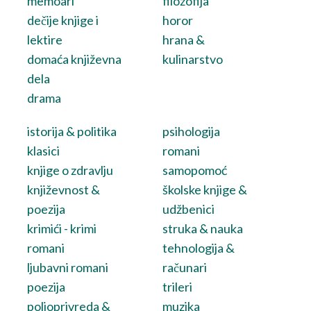
memoari
filozofija
dečije knjige i
horor
lektire
hrana &
domaća književna
kulinarstvo
dela
drama
istorija & politika
psihologija
klasici
romani
knjige o zdravlju
samopomoć
književnost &
školske knjige &
poezija
udžbenici
krimići - krimi
struka & nauka
romani
tehnologija &
ljubavni romani
računari
poezija
trileri
poljoprivreda &
muzika