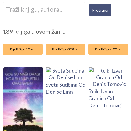
189 knjiga u ovom žanru
Kupi Knjigu - 550 rsd
Kupi Knjigu - 5632 rsd
Kupi Knjigu - 1375 rsd
Sveta Sudbina Od
Reiki Izvan
Denise Linn
Granica Od
Denis Tomović