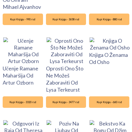
Mihael Ajvanhov
Kupi Knjigu - 990 rsd
Kupi Knjigu - 3658 rsd
Kupi Knjigu - 880 rsd
Knjiga O Ženama
Od Osho
Učenje Ramane
Oprosti Ono Što
Maharšija Od
Ne Možeš
Artur Ozborn
Zaboraviti Od
Lysa Terkeurst
Kupi Knjigu - 3320 rsd
Kupi Knjigu - 3477 rsd
Kupi Knjigu - 660 rsd