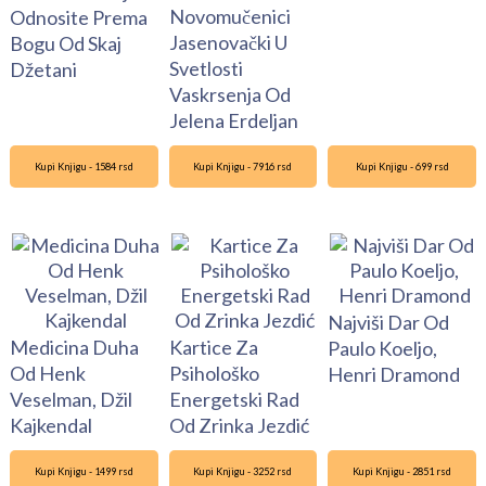
Novomučenici
Odnosite Prema
Jasenovački U
Bogu Od Skaj
Svetlosti
Džetani
Vaskrsenja Od
Jelena Erdeljan
Kupi Knjigu - 1584 rsd
Kupi Knjigu - 7916 rsd
Kupi Knjigu - 699 rsd
Najviši Dar Od
Medicina Duha
Kartice Za
Paulo Koeljo,
Od Henk
Psihološko
Henri Dramond
Veselman, Džil
Energetski Rad
Kajkendal
Od Zrinka Jezdić
Kupi Knjigu - 1499 rsd
Kupi Knjigu - 3252 rsd
Kupi Knjigu - 2851 rsd