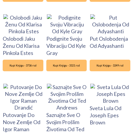
Oslobodi Jaku
Podignite Svoju
Put Oslobođenja
Ženu Od Klarisa
Vibraciju Od Kyle
Od Adyashanti
Pinkola Estes
Gray
Kupi Knjigu - 3736 rsd
Kupi Knjigu - 3321 rsd
Kupi Knjigu - 3249 rsd
Sveta Lula Od
Putovanje Do
Saznajte Sve O
Joseph Epes
Nove Zemlje Od
Svojim Prošlim
Brown
Igor Raman
Životima Od Ted