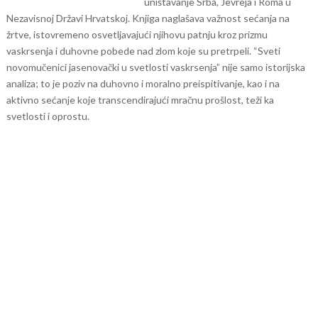
uništavanje Srba, Jevreja i Roma u
Nezavisnoj Državi Hrvatskoj. Knjiga naglašava važnost sećanja na
žrtve, istovremeno osvetljavajući njihovu patnju kroz prizmu
vaskrsenja i duhovne pobede nad zlom koje su pretrpeli.
“Sveti
novomučenici jasenovački u svetlosti vaskrsenja” nije samo istorijska
analiza; to je poziv na duhovno i moralno preispitivanje, kao i na
aktivno sećanje koje transcendirajući mračnu prošlost, teži ka
svetlosti i oprostu.