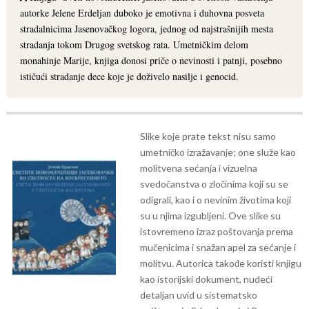
autorke Jelene Erdeljan duboko je emotivna i duhovna posveta
stradalnicima Jasenovačkog logora, jednog od najstrašnijih mesta
stradanja tokom Drugog svetskog rata. Umetničkim delom
monahinje Marije, knjiga donosi priče o nevinosti i patnji, posebno
ističući stradanje dece koje je doživelo nasilje i genocid.
Slike koje prate tekst nisu samo
umetničko izražavanje; one služe kao
molitvena sećanja i vizuelna
svedočanstva o zločinima koji su se
odigrali, kao i o nevinim životima koji
su u njima izgubljeni. Ove slike su
istovremeno izraz poštovanja prema
mučenicima i snažan apel za sećanje i
molitvu.
Autorica takođe koristi knjigu
kao istorijski dokument, nudeći
detaljan uvid u sistematsko