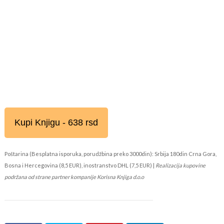
Kupi Knjigu - 638 rsd
Poštarina (Besplatna isporuka, porudžbina preko 3000din): Srbija 180din Crna Gora,
Bosna i Hercegovina (8,5 EUR), inostranstvo DHL (7,5 EUR) |
Realizacija kupovine
podržana od strane partner kompanije Korisna Knjiga d.o.o