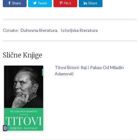
Share
Tweet
Pin it
Share
Oznake:
Duhovna literatura
,
Istorijska literatura
Slične Knjige
Titovi Brioni: Raj I Pakao Od Miladin
Adamović
0