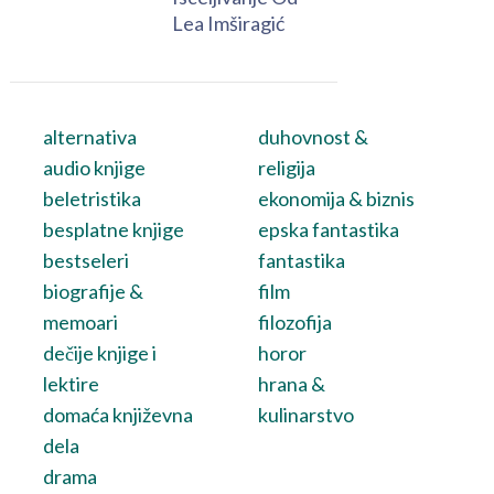
Lea Imširagić
alternativa
duhovnost &
audio knjige
religija
beletristika
ekonomija & biznis
besplatne knjige
epska fantastika
bestseleri
fantastika
biografije &
film
memoari
filozofija
dečije knjige i
horor
lektire
hrana &
domaća književna
kulinarstvo
dela
drama