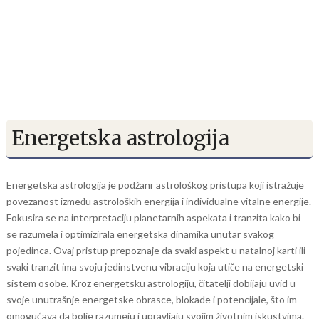
Energetska astrologija
Energetska astrologija je podžanr astrološkog pristupa koji istražuje
povezanost između astroloških energija i individualne vitalne energije.
Fokusira se na interpretaciju planetarnih aspekata i tranzita kako bi
se razumela i optimizirala energetska dinamika unutar svakog
pojedinca. Ovaj pristup prepoznaje da svaki aspekt u natalnoj karti ili
svaki tranzit ima svoju jedinstvenu vibraciju koja utiče na energetski
sistem osobe. Kroz energetsku astrologiju, čitatelji dobijaju uvid u
svoje unutrašnje energetske obrasce, blokade i potencijale, što im
omogućava da bolje razumeju i upravljaju svojim životnim iskustvima.