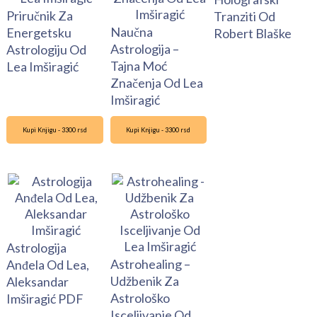
Priručnik Za
Tranziti Od
Naučna
Energetsku
Robert Blaške
Astrologija –
Astrologiju Od
Tajna Moć
Lea Imširagić
Značenja Od Lea
Imširagić
Kupi Knjigu - 3300 rsd
Kupi Knjigu - 3300 rsd
Astrologija
Astrohealing –
Anđela Od Lea,
Udžbenik Za
Aleksandar
Astrološko
Imširagić PDF
Isceljivanje Od