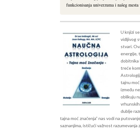
funkcionisanja univerzuma i našeg mesta
U knjizi s
vidljivog 
stvari. O
energije, 
dobitnika
treće kom
Astrologi
tajnu moć
između neb
oblikuju n
vrhunskih 
dublje raz
tajna moć značenja” nas vodi na putovanje 
saznanjima, ističući važnost razumevanja 