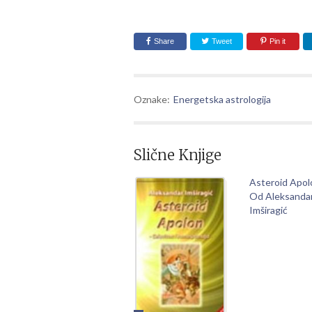
Share
Tweet
Pin it
Oznake:
Energetska astrologija
Slične Knjige
Asteroid Apol
Od Aleksanda
Imširagić