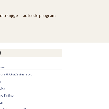
dio knjige
autorski program
i
iva
tura & Građevinarstvo
a
tika
ne Knjige
eri