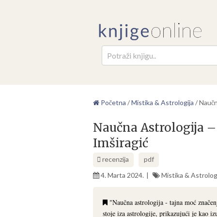
Pretr
Početna
/
Mistika & Astrologija
/
Naučn
Naučna Astrologija –
Imširagić
recenzija
pdf
4. Marta 2024.
Mistika & Astrolog
"Naučna astrologija - tajna moć značenj
stoje iza astrologije, prikazujući je kao