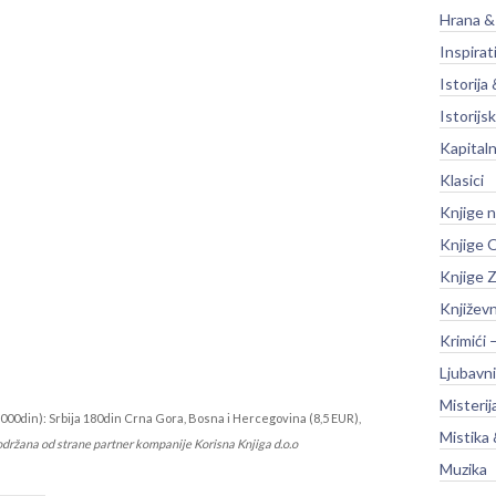
Hrana &
Inspirat
Istorija 
Istorijsk
Kapitaln
Klasici
Knjige 
Knjige O
Knjige Z
Književ
Krimići 
Ljubavni
Misterij
000din): Srbija 180din Crna Gora, Bosna i Hercegovina (8,5 EUR),
Mistika 
održana od strane partner kompanije Korisna Knjiga d.o.o
Muzika