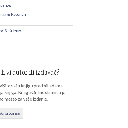
 Nauka
gija & Računari
t & Kultura
 li vi autor ili izdavač?
išite vašu knjigu pred hiljadama
lja knjiga. Knjige Online stranica je
no mesto za vaše izdanje.
ski program