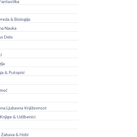
Fantastika
vreda & Biologija
na Nauka
no Delo
ci
ija
ja & Putopisi
moć
na Ljubavna Književnost
 Knjige & Udžbenici
, Zabava & Hobi