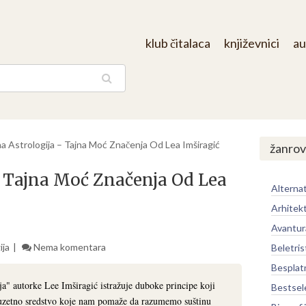
klub čitalaca
književnici
au
aga
a Astrologija – Tajna Moć Značenja Od Lea Imširagić
žanrov
 Tajna Moć Značenja Od Lea
Alternat
Arhitek
Avantur
ija
Nema komentara
Beletris
Besplat
a" autorke Lee Imširagić istražuje duboke principe koji
Bestsel
 izuzetno sredstvo koje nam pomaže da razumemo suštinu