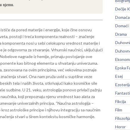
Biografi
 u njemu.
Dečije K
Domaća 
Domaći
e ističe da pored materije i energije, koje čine osnovu
Drama
sveta, postoji i treća komponenta realnosti – značenje
Duhovni
va komponenta nosi u sebi celokupnu vrednost materije i
te je odgovorna za stvaranje. Vrhunski naučnici, uključujući
Duhovno
 Nobelove nagrade iz hemije, priznaju postojanje ove
Ekonomi
ponente kao bitnog elementa u shvatanju univerzuma.
Epska F
ja, zasnovana na ovim principima, već vekovima poznaje
Esej
 značenja stvari. Ona nam pruža uvid u suptilne veze
eskih tela i naših života, otkrivajući kako kosmičke sile
Ezoterij
aše sudbine. U 21. veku, astrologija ponovo privlači pažnju
Fantast
naučnika, koji prepoznaju njenu vrednost kao alata za
Fikcija
umevanje univerzalnih principa.
“Naučna astrologija –
kroz astrološke principe i njihovu integraciju sa naučnim
Film
značenja stvari u širem kontekstu kosmičke harmonije.
Filozofij
Horor