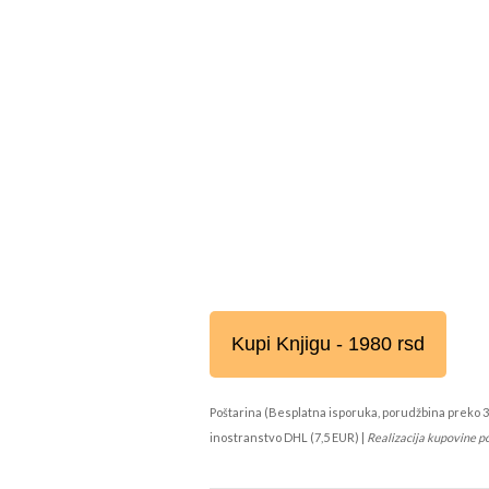
Kupi Knjigu - 1980 rsd
Poštarina (Besplatna isporuka, porudžbina preko 3
inostranstvo DHL (7,5 EUR) |
Realizacija kupovine p