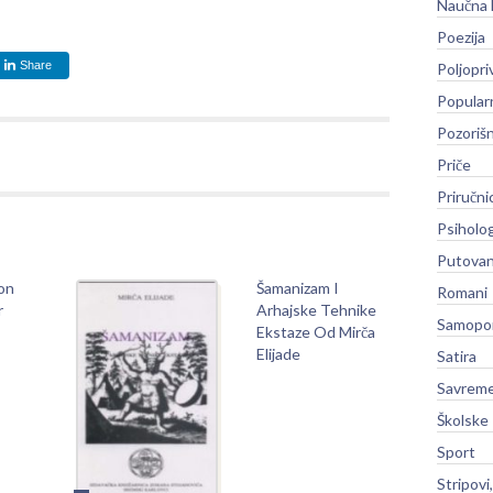
Naučna 
Poezija
Share
Poljopri
Popular
Pozoriš
Priče
Priručni
Psiholog
Putovan
on
Šamanizam I
Romani
r
Arhajske Tehnike
Samopo
Ekstaze Od Mirča
Elijade
Satira
Savreme
Školske
Sport
Stripovi