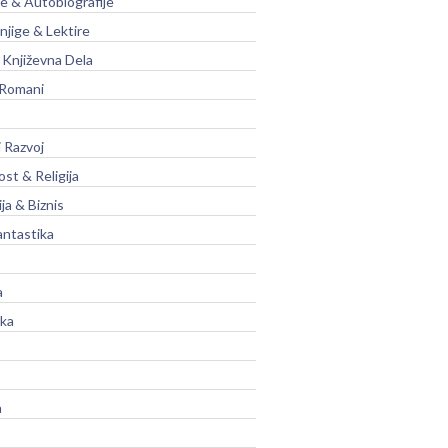
je & Autobiografije
njige & Lektire
Književna Dela
 Romani
 Razvoj
st & Religija
ja & Biznis
antastika
a
ika
a