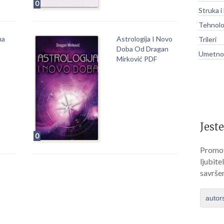
0
Struka i
Tehnolo
na
Astrologija I Novo
Trileri
Doba Od Dragan
Umetnos
Mirković PDF
Jeste
0
Promov
ljubite
savrše
autor