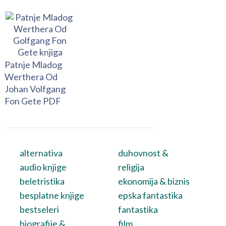
Patnje Mladog
Werthera Od
Johan Volfgang
Fon Gete PDF
alternativa
duhovnost &
audio knjige
religija
beletristika
ekonomija & biznis
besplatne knjige
epska fantastika
bestseleri
fantastika
biografije &
film