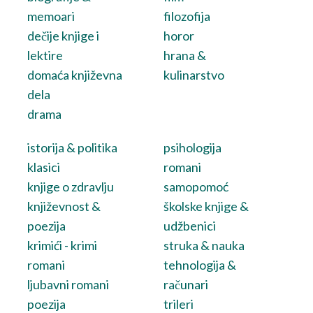
memoari
filozofija
dečije knjige i
horor
lektire
hrana &
domaća književna
kulinarstvo
dela
drama
istorija & politika
psihologija
klasici
romani
knjige o zdravlju
samopomoć
književnost &
školske knjige &
poezija
udžbenici
krimići - krimi
struka & nauka
romani
tehnologija &
ljubavni romani
računari
poezija
trileri