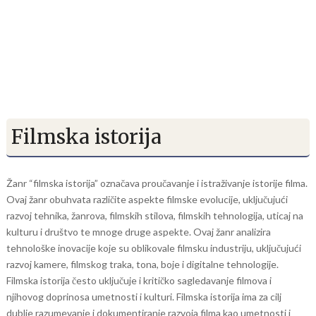
Filmska istorija
Žanr “filmska istorija” označava proučavanje i istraživanje istorije filma.
Ovaj žanr obuhvata različite aspekte filmske evolucije, uključujući
razvoj tehnika, žanrova, filmskih stilova, filmskih tehnologija, uticaj na
kulturu i društvo te mnoge druge aspekte. Ovaj žanr analizira
tehnološke inovacije koje su oblikovale filmsku industriju, uključujući
razvoj kamere, filmskog traka, tona, boje i digitalne tehnologije.
Filmska istorija često uključuje i kritičko sagledavanje filmova i
njihovog doprinosa umetnosti i kulturi. Filmska istorija ima za cilj
dublje razumevanje i dokumentiranje razvoja filma kao umetnosti i