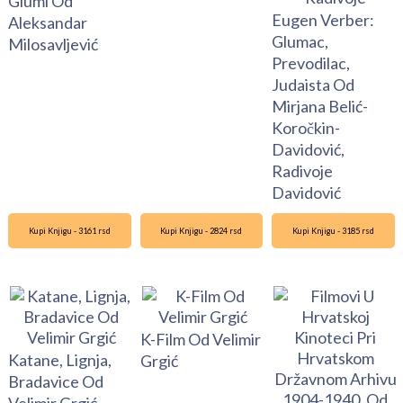
Glumi Od
Eugen Verber:
Aleksandar
Glumac,
Milosavljević
Prevodilac,
Judaista Od
Mirjana Belić-
Koročkin-
Davidović,
Radivoje
Davidović
Kupi Knjigu - 3161 rsd
Kupi Knjigu - 2824 rsd
Kupi Knjigu - 3185 rsd
K-Film Od Velimir
Katane, Lignja,
Grgić
Bradavice Od