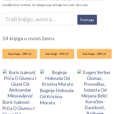
medija kroz vreme, te njegovog uticaja na svet oko nas.
14 knjiga u ovom žanru
Kupi Knjigu - 2200 rsd
Kupi Knjigu - 1499 rsd
Kupi Knjigu - 1200 rsd
Boginje Holivuda
Od Kristina
Boris Isaković:
Morato
Priča O Glumcu I