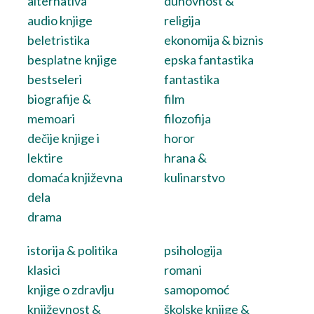
alternativa
duhovnost &
audio knjige
religija
beletristika
ekonomija & biznis
besplatne knjige
epska fantastika
bestseleri
fantastika
biografije &
film
memoari
filozofija
dečije knjige i
horor
lektire
hrana &
domaća književna
kulinarstvo
dela
drama
istorija & politika
psihologija
klasici
romani
knjige o zdravlju
samopomoć
književnost &
školske knjige &