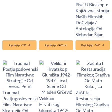
Pisci U Bioskopu:
Književna Istorija
Naših Filmskih
Doživljaja /
Antologija Od
Slobodan Šijan
Kupi Knjigu - 990 rsd
Kupi Knjigu - 3656 rsd
Kupi Knjigu - 3656 rsd
Trauma I
Zaštita I
Velikani
Postjugoslovenski
Restauracija
Hrvatskog
Film: Narativne
Filmskog Gradiva
Glumišta 1942-
Strategije Od
Od Mato