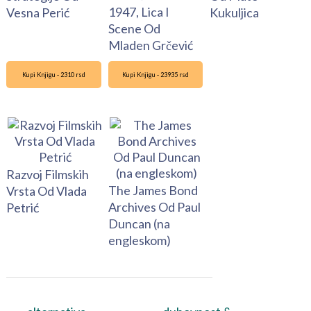
1947, Lica I
Vesna Perić
Kukuljica
Scene Od
Mladen Grčević
Kupi Knjigu - 2310 rsd
Kupi Knjigu - 23935 rsd
Razvoj Filmskih
The James Bond
Vrsta Od Vlada
Archives Od Paul
Petrić
Duncan (na
engleskom)