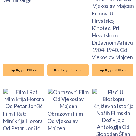
Velimir Grgić
Filmovi U
Hrvatskoj
Kinoteci Pri
Hrvatskom
Državnom Arhivu
1904-1940. Od
Vjekoslav Majcen
Kupi Knjigu - 1100 rsd
Kupi Knjigu - 3185 rsd
Kupi Knjigu - 3300 rsd
Film I Rat:
Obrazovni Film
Mimikrija Horora
Od Vjekoslav
Od Petar Jončić
Majcen