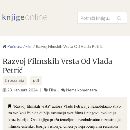
Pretraga
Početna
/
Film
/
Razvoj Filmskih Vrsta Od Vlada Petrić
Razvoj Filmskih Vrsta Od Vlada
Petrić
recenzija
pdf
23. Januara 2024.
Film
Nema komentara
"Razvoj filmskih vrsta" autora Vlade Petrića je nezaobilazno štivo
za sve koji žele da dublje razumeju svet filma i njegovu evoluciju
kroz istoriju. Ova knjiga pruža temeljno i sveobuhvatno razmatranje
filmske estetike, teorije i istorije, čineći je neprocenjivim resursom