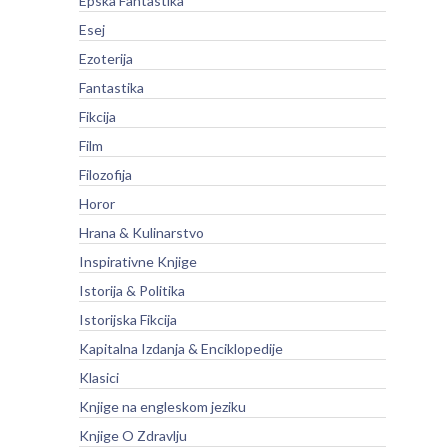
Epska Fantastika
Esej
Ezoterija
Fantastika
Fikcija
Film
Filozofija
Horor
Hrana & Kulinarstvo
Inspirativne Knjige
Istorija & Politika
Istorijska Fikcija
Kapitalna Izdanja & Enciklopedije
Klasici
Knjige na engleskom jeziku
Knjige O Zdravlju