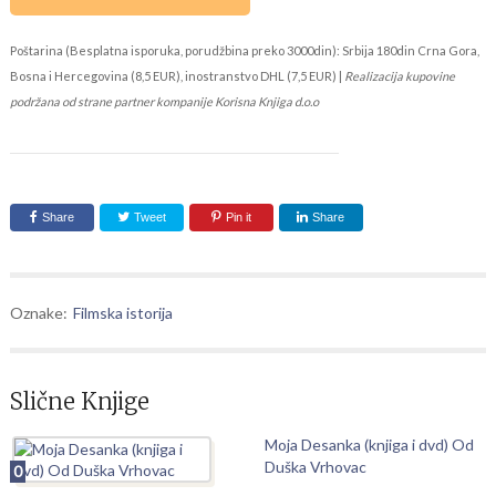
Poštarina (Besplatna isporuka, porudžbina preko 3000din): Srbija 180din Crna Gora,
Bosna i Hercegovina (8,5 EUR), inostranstvo DHL (7,5 EUR) |
Realizacija kupovine
podržana od strane partner kompanije Korisna Knjiga d.o.o
Share
Tweet
Pin it
Share
Oznake:
Filmska istorija
Slične Knjige
Moja Desanka (knjiga i dvd) Od
Duška Vrhovac
0