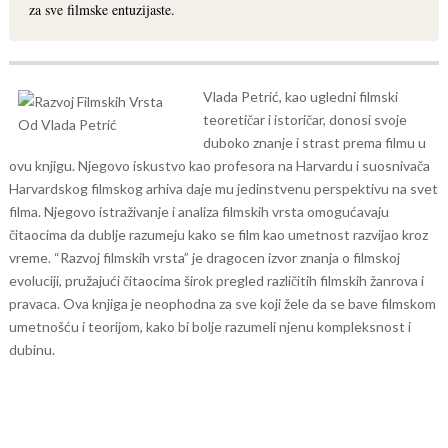
za sve filmske entuzijaste.
Vlada Petrić, kao ugledni filmski
teoretičar i istoričar, donosi svoje
duboko znanje i strast prema filmu u
ovu knjigu. Njegovo iskustvo kao profesora na Harvardu i suosnivača
Harvardskog filmskog arhiva daje mu jedinstvenu perspektivu na svet
filma. Njegovo istraživanje i analiza filmskih vrsta omogućavaju
čitaocima da dublje razumeju kako se film kao umetnost razvijao kroz
vreme.
“Razvoj filmskih vrsta” je dragocen izvor znanja o filmskoj
evoluciji, pružajući čitaocima širok pregled različitih filmskih žanrova i
pravaca. Ova knjiga je neophodna za sve koji žele da se bave filmskom
umetnošću i teorijom, kako bi bolje razumeli njenu kompleksnost i
dubinu.