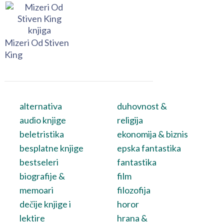
Mizeri Od Stiven
King
alternativa
duhovnost &
audio knjige
religija
beletristika
ekonomija & biznis
besplatne knjige
epska fantastika
bestseleri
fantastika
biografije &
film
memoari
filozofija
dečije knjige i
horor
lektire
hrana &