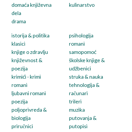
domaća književna
kulinarstvo
dela
drama
istorija & politika
psihologija
klasici
romani
knjige o zdravlju
samopomoć
književnost &
školske knjige &
poezija
udžbenici
krimići - krimi
struka & nauka
romani
tehnologija &
ljubavni romani
računari
poezija
trileri
poljoprivreda &
muzika
biologija
putovanja &
priručnici
putopisi