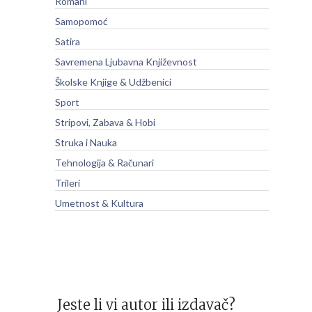
Romani
Samopomoć
Satira
Savremena Ljubavna Književnost
Školske Knjige & Udžbenici
Sport
Stripovi, Zabava & Hobi
Struka i Nauka
Tehnologija & Računari
Trileri
Umetnost & Kultura
Jeste li vi autor ili izdavač?