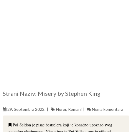
Strani Naziv: Misery by Stephen King
29. Septembra 2022.
Horor
,
Romani
Nema komentara
Pol Šeldon je pisac bestselera koji je konačno upoznao svog
najvećeg obožavaoca. Njeno ime je Eni Vilks i ona je više od