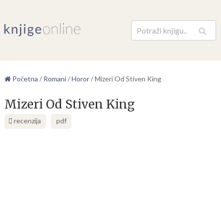
Pretraga
Početna
/
Romani
/
Horor
/
Mizeri Od Stiven King
Mizeri Od Stiven King
recenzija
pdf