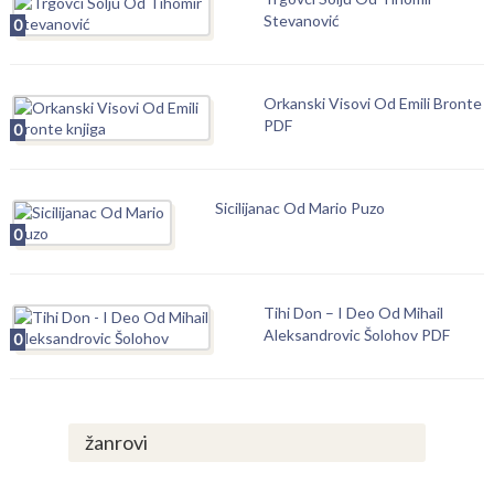
Stevanović
0
Orkanski Visovi Od Emili Bronte
PDF
0
Sicilijanac Od Mario Puzo
0
Tihi Don – I Deo Od Mihail
Aleksandrovic Šolohov PDF
0
žanrovi