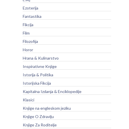
Ezoterija
Fantastika
Fikcija
Film
Filozofija
Horor
Hrana & Kulinarstvo
Inspirativne Knjige
Istorija & Politika
Istorijska Fikcija
Kapitalna Izdanja & Enciklopedije
Klasici
Knjige na engleskom jeziku
Knjige O Zdravlju
Knjige Za Roditelje