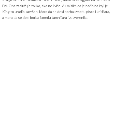
Eni. Ona zaslužuje toliko, ako ne i više. Ali mislim da je način na koji je
King to uradio savršen. Mora da se desi borba između pisca i kritičara,
a mora da se desi borba između tamničara i zatvorenika.