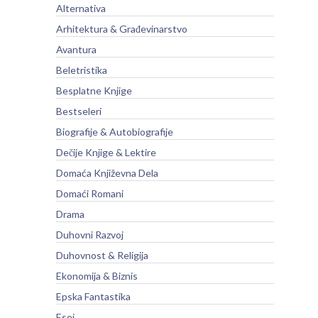
Alternativa
Arhitektura & Građevinarstvo
Avantura
Beletristika
Besplatne Knjige
Bestseleri
Biografije & Autobiografije
Dečije Knjige & Lektire
Domaća Književna Dela
Domaći Romani
Drama
Duhovni Razvoj
Duhovnost & Religija
Ekonomija & Biznis
Epska Fantastika
Esej