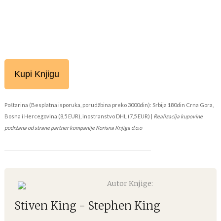
Kupi Knjigu
Poštarina (Besplatna isporuka, porudžbina preko 3000din): Srbija 180din Crna Gora,
Bosna i Hercegovina (8,5 EUR), inostranstvo DHL (7,5 EUR) |
Realizacija kupovine
podržana od strane partner kompanije Korisna Knjiga d.o.o
Autor Knjige:
Stiven King - Stephen King