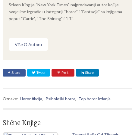
Stiven King je “New York Times” najprodavaniji autor koji je
svoje ime izgradio u kategoriji “horor” i “Fantazija” sa knjigama
poput “Carrie”, “The Shining” i “IT.”.
Više O Autoru
Share
Tweet
Pin it
Share
Oznake:
Horor fikcija
,
Psihološki horor
,
Top horor izdanja
Slične Knjige
Trgovci Solju Od Tihomir