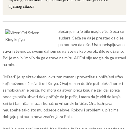
bijesnog čitaoca
Sećanje mu je bilo maglovito. Seća se
sudara. Seća se da je prestao da diše,
pa ponovo da diše. Usta, neispljuvana,
suva i stegnuta, svojim dahom su ga stegla kao porok. Bilo je užasno,
Pol je molio i molio da ga ostave na miru. Ali Eni nije mogla da ga ostavi
na miru.
“Mizeri” je spektakularan, okrutan roman i prevazilazi uobičajeni užas
koji možemo očekivati od Kinga. Ovaj roman dotiče psihološki horor i
samobičuvanje pisca. Pol mora da stvori priču koju ne želi da ispriča,
onda ga priča uhvati dok počinje da je priča, i mora da je vidi do kraja.
Eni je i tamničar, muza i konačno vrhunski kritičar. Ona kažnjava
neuspehe tako što mu odseče delove. Rokovi i problemi u piscima
dobijaju potpuno nova značenja za Pola.
Kraj je skoro antiklimatski. Kao čitalac, želite sve najgore da padne na