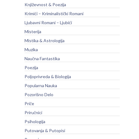
Književnost & Poezija
Krimići – Kriminalistički Romani
Ljubavni Romani – Ljubići
Misterija
Mistika & Astrologija
Muzika
Naučna Fantastika
Poezija
Poljoprivreda & Biologija
Popularna Nauka
Pozorišno Delo
Priče
Priručnici
Psihologija
Putovanja & Putopisi