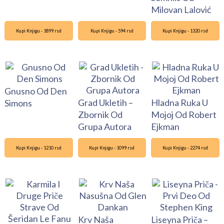
Milovan Lalović
Kupi Knjigu - 1899 rsd
Kupi Knjigu - 594 rsd
Kupi Knjigu - 1320 rsd
Gnusno Od Den
Grad Ukletih –
Hladna Ruka U
Simons
Zbornik Od
Mojoj Od Robert
Grupa Autora
Ejkman
Kupi Knjigu - 1210 rsd
Kupi Knjigu - 1099 rsd
Kupi Knjigu - 2274 rsd
Krv Naša
Liseyna Priča –