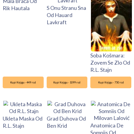
Mala Braća Od
S Onu Stranu Sna
Rik Hautala
Od Hauard
Lavkraft
Soba Košmara:
Zovem Se Zlo Od
R.L. Stajn
Kupi Knjigu - 449 rsd
Kupi Knjigu - 1099 rsd
Kupi Knjigu - 750 rsd
Ukleta Maska Od
Grad Duhova Od
Anatomica De
R.L. Stajn
Ben Krid
Somniis Od