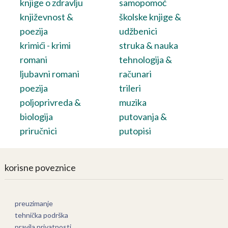
knjige o zdravlju
samopomoć
književnost &
školske knjige &
poezija
udžbenici
krimići - krimi
struka & nauka
romani
tehnologija &
ljubavni romani
računari
poezija
trileri
poljoprivreda &
muzika
biologija
putovanja &
priručnici
putopisi
korisne poveznice
preuzimanje
tehnička podrška
pravila privatnosti