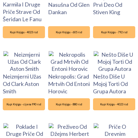
Karmila I Druge
Nasušna Od Glen
Prvi Deo Od
Priče Strave Od
Dankan
Stiven King
Šeridan Le Fanu
Kupi Knjigu - 4023 rsd
Kupi Knjigu - 605 rsd
Kupi Knjigu - 792 rsd
Neizmjerni Užas
Nekropolis: Grad
Nešto Diše U
Od Clark Aston
Mrtvih Od Entoni
Mojoj Torti Od
Smith
Horovic
Grupa Autora
Kupi Knjigu - cijena 990 rsd
Kupi Knjigu - 880 rsd
Kupi Knjigu - 4023 rsd