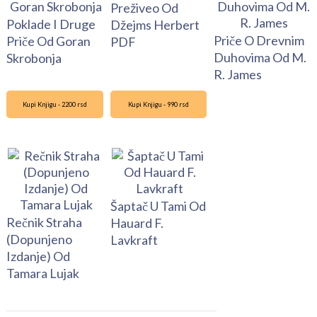
Preživeo Od
Poklade I Druge
Džejms Herbert
Priče O Drevnim
Priče Od Goran
PDF
Duhovima Od M.
Skrobonja
R. James
Kupi Knjigu - 2200 rsd
Kupi Knjigu - 990 rsd
Šaptač U Tami Od
Rečnik Straha
Hauard F.
(Dopunjeno
Lavkraft
Izdanje) Od
Tamara Lujak