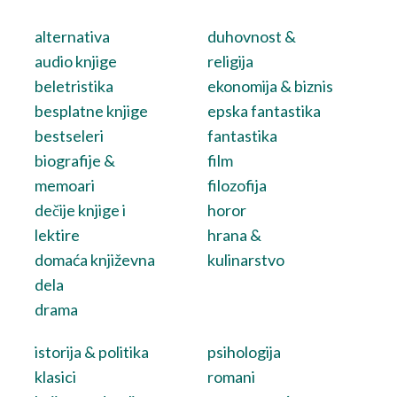
alternativa
duhovnost &
audio knjige
religija
beletristika
ekonomija & biznis
besplatne knjige
epska fantastika
bestseleri
fantastika
biografije &
film
memoari
filozofija
dečije knjige i
horor
lektire
hrana &
domaća književna
kulinarstvo
dela
drama
istorija & politika
psihologija
klasici
romani