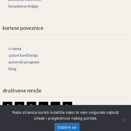
besplatne knjige
korisne poveznice
o nama
uslovi korištenja
autorski program
blog
društvene mreže
Naša stranica koristi kolačiće kako bi vam osigurala najbolji
utisak i preglednost našeg portala.
Knjige Online
Copyright © 2026.
Slažem se
Prava zadržana. Bilo kakvo kopiranje strogo zabranjeno.