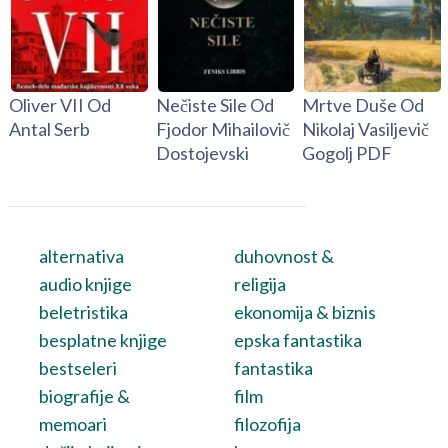
Oliver VII Od
Nečiste Sile Od
Mrtve Duše Od
Antal Serb
Fjodor Mihailovič
Nikolaj Vasiljevič
Dostojevski
Gogolj PDF
alternativa
duhovnost &
audio knjige
religija
beletristika
ekonomija & biznis
besplatne knjige
epska fantastika
bestseleri
fantastika
biografije &
film
memoari
filozofija