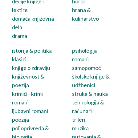
dečije knjige i
horor
lektire
hrana &
domaća književna
kulinarstvo
dela
drama
istorija & politika
psihologija
klasici
romani
knjige o zdravlju
samopomoć
književnost &
školske knjige &
poezija
udžbenici
krimići - krimi
struka & nauka
romani
tehnologija &
ljubavni romani
računari
poezija
trileri
poljoprivreda &
muzika
biologija
putovanja &