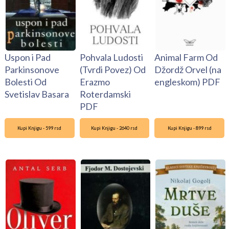
Uspon i Pad
Pohvala Ludosti
Animal Farm Od
Parkinsonove
(Tvrdi Povez) Od
Džordž Orvel (na
Bolesti Od
Erazmo
engleskom) PDF
Svetislav Basara
Roterdamski
PDF
Kupi Knjigu - 599 rsd
Kupi Knjigu - 2640 rsd
Kupi Knjigu - 899 rsd