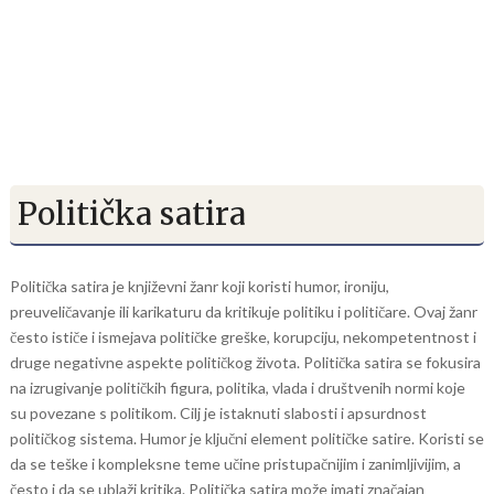
Politička satira
Politička satira je književni žanr koji koristi humor, ironiju,
preuveličavanje ili karikaturu da kritikuje politiku i političare. Ovaj žanr
često ističe i ismejava političke greške, korupciju, nekompetentnost i
druge negativne aspekte političkog života. Politička satira se fokusira
na izrugivanje političkih figura, politika, vlada i društvenih normi koje
su povezane s politikom. Cilj je istaknuti slabosti i apsurdnost
političkog sistema. Humor je ključni element političke satire. Koristi se
da se teške i kompleksne teme učine pristupačnijim i zanimljivijim, a
često i da se ublaži kritika. Politička satira može imati značajan