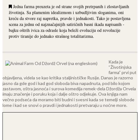
Jedna farma preuzeta je od strane svojih pretrpanih i zlostavljanih
životinja. Sa plamenim idealizmom i uzbudljivim sloganima, oni
kreću da stvore raj napretka, pravde i jednakosti. Tako je postavljena
scena za jednu od najznačajnijih satiričnih basni ikada napisanih -
bajku oštrih ivica za odrasle koja beleži evoluciju od revolucije
protiv tiranije do jednako strašnog totalitarizma.
Kada je
“Životinjska
farma” prvi put
objavljena, videla se kao kritika staljinističke Rusije. Danas je razorno
jasno da gde god i kad god sloboda biva napadnuta, pod bilo kojom
zastavom, oštra jasnoća i surova komedija remek-dela Džordža Orvela
imaju značenje i poruku koja i dalje oštro odjekuje. Ova knjiga nam
večno podseća da moramo biti budni i svesni kada se temelji slobode
lome i kad se snovi o pravdi i jednakosti pretvaraju u noćne more.