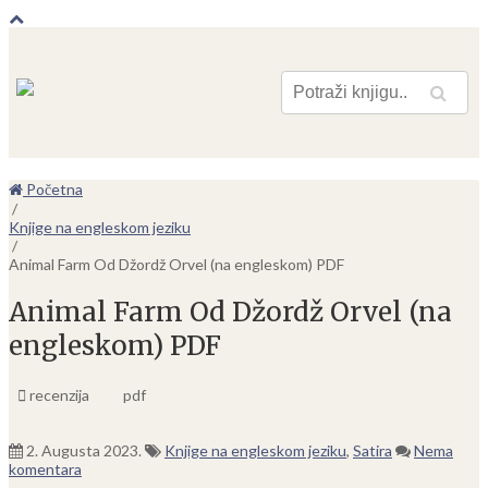
Pretraga
Početna
/
Knjige na engleskom jeziku
/
Animal Farm Od Džordž Orvel (na engleskom) PDF
Animal Farm Od Džordž Orvel (na
engleskom) PDF
recenzija
pdf
2. Augusta 2023.
Knjige na engleskom jeziku
,
Satira
Nema
komentara